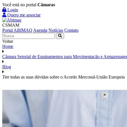
Você está no portal
Câmaras
Login
Quero me associar
CSMAM
Portal ABIMAQ
Agenda
Notícias
Contato
Voltar
Home
Câmara Setorial de Equipamentos para Movimentação e Armazenagem
Blog
Tire todas as suas dúvidas sobre o Acordo Mercosul-União Europeia