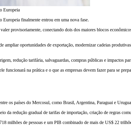
ão Europeia
o Europeia finalmente entrou em uma nova fase.
 a valer provisoriamente, conectando dois dos maiores blocos econômic
ampliar oportunidades de exportação, modernizar cadeias produtivas, fa
gem, redução tarifária, salvaguardas, compras públicas e impactos para
ele funcionará na prática e o que as empresas devem fazer para se prepa
ntre os países do Mercosul, como Brasil, Argentina, Paraguai e Urugua
r meio da redução gradual de tarifas de importação, criação de regras 
718 milhões de pessoas e um PIB combinado de mais de US$ 22 trilhõe