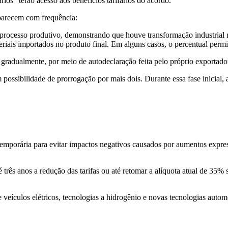
rios” terão acesso aos benefícios tarifários do acordo.
parecem com frequência:
processo produtivo, demonstrando que houve transformação industrial r
iais importados no produto final. Em alguns casos, o percentual permi
radualmente, por meio de autodeclaração feita pelo próprio exportado
 possibilidade de prorrogação por mais dois. Durante essa fase inicial,
emporária para evitar impactos negativos causados por aumentos expre
 três anos a redução das tarifas ou até retomar a alíquota atual de 35% 
eículos elétricos, tecnologias a hidrogênio e novas tecnologias automot