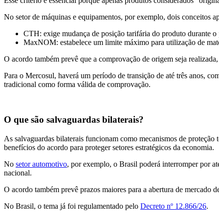
Esse critério é essencial porque apenas produtos considerados “originá
No setor de máquinas e equipamentos, por exemplo, dois conceitos a
CTH: exige mudança de posição tarifária do produto durante o 
MaxNOM: estabelece um limite máximo para utilização de mater
O acordo também prevê que a comprovação de origem seja realizada, g
Para o Mercosul, haverá um período de transição de até três anos, com
tradicional como forma válida de comprovação.
O que são salvaguardas bilaterais?
As salvaguardas bilaterais funcionam como mecanismos de proteção t
benefícios do acordo para proteger setores estratégicos da economia.
No
setor automotivo
, por exemplo, o Brasil poderá interromper por até
nacional.
O acordo também prevê prazos maiores para a abertura de mercado de v
No Brasil, o tema já foi regulamentado pelo
Decreto nº 12.866/26
.