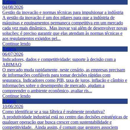
Artigos
04/08/2026
Gestão da inovação e normas técnicas para impulsionar a indústria
A gestão da inovação é um dos pilares para que a indústria de
máquinas e equipamentos permaneça competitiva em um mercado
cada vez mais dinâmico. Mas inovar vai além de desenvolver novas
soluções: é preciso garantir que elas atendam às normas técnicas e
aos regulamentos exigidos pel...
Continue lendo
Artigos
06/07/2026
Indicadores, dados e competitividade: suporte à decisão com a
ABIMAQ
O mercado muda rapidamente, neste cenário, as empresas precisam
de informações confiáveis para tomar decisões rápidas com
segurança. Indicadores como PIB, taxa de juros, inflação e câmbio e
informações sobre o desempenho de mercado, ajudam a
compreender o ambiente econômico, avaliar ris...
Continue lendo
Artigos
10/06/2026
Como identificar se a sua fábrica é realmente produtiva?
A produtividade industrial está no centro das decisões estratégicas de
qualquer operação que busca crescer com sustentabilidade e
competitividade. Ainda assim, é comum que gestores associem