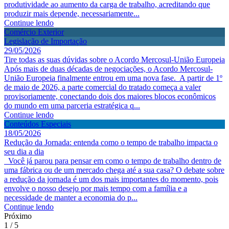
produtividade ao aumento da carga de trabalho, acreditando que
produzir mais depende, necessariamente...
Continue lendo
Comércio Exterior
Legislação de Importação
29/05/2026
Tire todas as suas dúvidas sobre o Acordo Mercosul-União Europeia
Após mais de duas décadas de negociações, o Acordo Mercosul-
União Europeia finalmente entrou em uma nova fase. A partir de 1º
de maio de 2026, a parte comercial do tratado começa a valer
provisoriamente, conectando dois dos maiores blocos econômicos
do mundo em uma parceria estratégica q...
Continue lendo
Conteúdos Especiais
18/05/2026
Redução da Jornada: entenda como o tempo de trabalho impacta o
seu dia a dia
Você já parou para pensar em como o tempo de trabalho dentro de
uma fábrica ou de um mercado chega até a sua casa? O debate sobre
a redução da jornada é um dos mais importantes do momento, pois
envolve o nosso desejo por mais tempo com a família e a
necessidade de manter a economia do p...
Continue lendo
Próximo
1 / 5