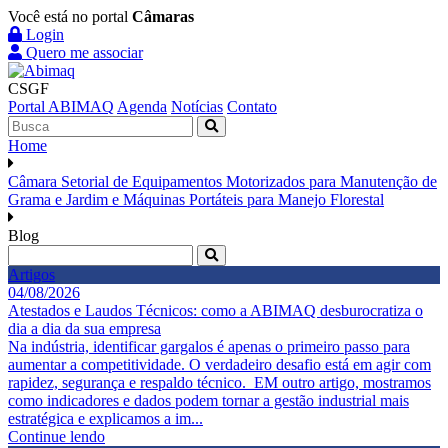
Você está no portal
Câmaras
Login
Quero me associar
CSGF
Portal ABIMAQ
Agenda
Notícias
Contato
Home
Câmara Setorial de Equipamentos Motorizados para Manutenção de
Grama e Jardim e Máquinas Portáteis para Manejo Florestal
Blog
Artigos
04/08/2026
Atestados e Laudos Técnicos: como a ABIMAQ desburocratiza o
dia a dia da sua empresa
Na indústria, identificar gargalos é apenas o primeiro passo para
aumentar a competitividade. O verdadeiro desafio está em agir com
rapidez, segurança e respaldo técnico. EM outro artigo, mostramos
como indicadores e dados podem tornar a gestão industrial mais
estratégica e explicamos a im...
Continue lendo