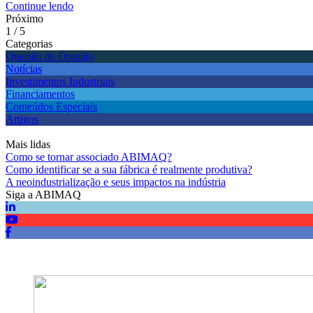
Continue lendo
Próximo
1 / 5
Categorias
Questão de Opinião
Notícias
Investimentos Industriais
Financiamentos
Conteúdos Especiais
Artigos
Mais lidas
Como se tornar associado ABIMAQ?
Como identificar se a sua fábrica é realmente produtiva?
A neoindustrialização e seus impactos na indústria
Siga a ABIMAQ