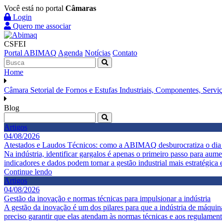
Você está no portal
Câmaras
Login
Quero me associar
CSFEI
Portal ABIMAQ
Agenda
Notícias
Contato
Home
Câmara Setorial de Fornos e Estufas Industriais, Componentes, Servi
Blog
Artigos
04/08/2026
Atestados e Laudos Técnicos: como a ABIMAQ desburocratiza o dia 
Na indústria, identificar gargalos é apenas o primeiro passo para au
indicadores e dados podem tornar a gestão industrial mais estratégica 
Continue lendo
Artigos
04/08/2026
Gestão da inovação e normas técnicas para impulsionar a indústria
A gestão da inovação é um dos pilares para que a indústria de máqu
preciso garantir que elas atendam às normas técnicas e aos regulamento