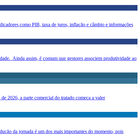
dicadores como PIB, taxa de juros, inflação e câmbio e informações
ividade. Ainda assim, é comum que gestores associem produtividade ao
de 2026, a parte comercial do tratado começa a valer
edução da jornada é um dos mais importantes do momento, pois