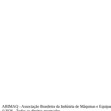
:
Av. Independência, 1840
:
(19) 3432-2517
:
(19) 97128-4664
:
srpi@abimaq.org.br
Ribeirão Preto - São Paulo
:
Av. Pres. Vargas, 2001 | Sala 153
:
(16) 3941-4113
:
(16) 9 9734-2810
São José dos Campos - São Paulo
:
Estrada Dr. Altino Bondesan, 500 | Sala 112
:
(12) 3939-5733
:
(12) 99614-6010
:
srvp@abimaq.org.br
São Paulo - São Paulo
:
Avenida Jabaquara, 2925
:
(11) 5582-6311
ABIMAQ - Associação Brasileira da Indústria de Máquinas e Equipa
©2026 - Todos os direitos reservados.