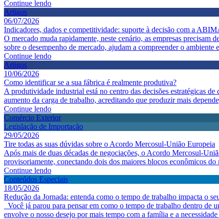
Continue lendo
Artigos
06/07/2026
Indicadores, dados e competitividade: suporte à decisão com a ABI
O mercado muda rapidamente, neste cenário, as empresas precisam de 
sobre o desempenho de mercado, ajudam a compreender o ambiente eco
Continue lendo
Artigos
10/06/2026
Como identificar se a sua fábrica é realmente produtiva?
A produtividade industrial está no centro das decisões estratégicas 
aumento da carga de trabalho, acreditando que produzir mais depende,
Continue lendo
Comércio Exterior
Legislação de Importação
29/05/2026
Tire todas as suas dúvidas sobre o Acordo Mercosul-União Europeia
Após mais de duas décadas de negociações, o Acordo Mercosul-União 
provisoriamente, conectando dois dos maiores blocos econômicos do 
Continue lendo
Conteúdos Especiais
18/05/2026
Redução da Jornada: entenda como o tempo de trabalho impacta o seu
Você já parou para pensar em como o tempo de trabalho dentro de um
envolve o nosso desejo por mais tempo com a família e a necessidade