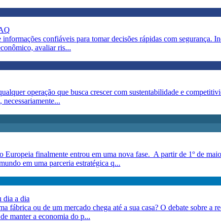
MAQ
informações confiáveis para tomar decisões rápidas com segurança. In
nômico, avaliar ris...
de qualquer operação que busca crescer com sustentabilidade e competit
 necessariamente...
Europeia finalmente entrou em uma nova fase. A partir de 1º de maio 
mundo em uma parceria estratégica q...
 dia a dia
a fábrica ou de um mercado chega até a sua casa? O debate sobre a r
 de manter a economia do p...