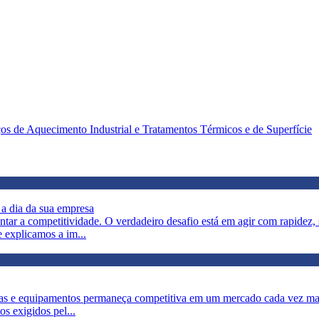
ços de Aquecimento Industrial e Tratamentos Térmicos e de Superfície
a dia da sua empresa
mentar a competitividade. O verdadeiro desafio está em agir com rapide
e explicamos a im...
inas e equipamentos permaneça competitiva em um mercado cada vez ma
s exigidos pel...