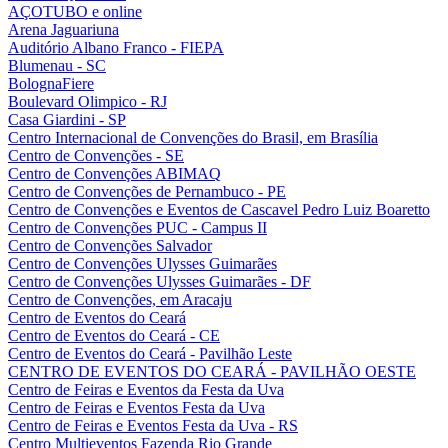
AÇOTUBO e online
Arena Jaguariuna
Auditório Albano Franco - FIEPA
Blumenau - SC
BolognaFiere
Boulevard Olimpico - RJ
Casa Giardini - SP
Centro Internacional de Convenções do Brasil, em Brasília
Centro de Convenções - SE
Centro de Convenções ABIMAQ
Centro de Convenções de Pernambuco - PE
Centro de Convenções e Eventos de Cascavel Pedro Luiz Boaretto
Centro de Convenções PUC - Campus II
Centro de Convenções Salvador
Centro de Convenções Ulysses Guimarães
Centro de Convenções Ulysses Guimarães - DF
Centro de Convenções, em Aracaju
Centro de Eventos do Ceará
Centro de Eventos do Ceará - CE
Centro de Eventos do Ceará - Pavilhão Leste
CENTRO DE EVENTOS DO CEARÁ - PAVILHÃO OESTE
Centro de Feiras e Eventos da Festa da Uva
Centro de Feiras e Eventos Festa da Uva
Centro de Feiras e Eventos Festa da Uva - RS
Centro Multieventos Fazenda Rio Grande