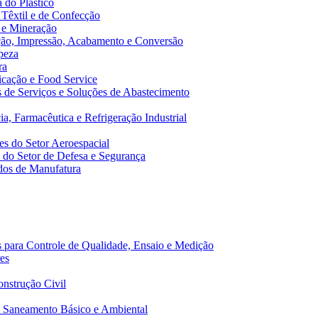
 do Plástico
 Têxtil e de Confecção
 e Mineração
ão, Impressão, Acabamento e Conversão
peza
ra
cação e Food Service
de Serviços e Soluções de Abastecimento
a, Farmacêutica e Refrigeração Industrial
s do Setor Aeroespacial
do Setor de Defesa e Segurança
dos de Manufatura
 para Controle de Qualidade, Ensaio e Medição
es
nstrução Civil
 Saneamento Básico e Ambiental