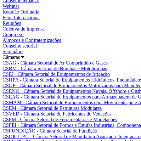
Conselho temático
Webinar
Reunião Ordinária
Feira Internacional
Reuniões
Coletiva de Imprensa
Congresso
Almoços e Confraternizações
Conselho setorial
Seminário
Câmaras
CSAG - Câmara Setorial de Ar Comprimido e Gases
CSBM - Câmara Setorial de Bombas e Motobombas
CSEI - Câmara Setorial de Equipamentos de Irrigação
CSHPA - Câmara Setorial de Equipamentos Hidráulicos, Pneumáticos
CSGF - Câmara Setorial de Equipamentos Motorizados para Manutenç
CSENO - Câmara Setorial de Equipamentos Navais, Offshore e Ons
CSEAG - Câmara Setorial de Equipamentos para Armazenagem de G
CSMAM - Câmara Setorial de Equipamentos para Movimentação e A
CSEM - Câmara Setorial de Estruturas Modulares
CSVED - Câmara Setorial de Fabricantes de Vedações
CSFM - Câmara Setorial de Ferramentarias e Modelações
CSFEI - Câmara Setorial de Fornos e Estufas Industriais, Componente
CSFUNDIÇÃO - Câmara Setorial de Fundição
CSDIGITAL - Câmara Setorial de Manufatura Avançada, Integração e