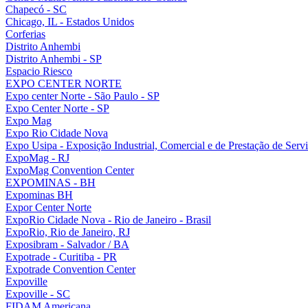
Chapecó - SC
Chicago, IL - Estados Unidos
Corferias
Distrito Anhembi
Distrito Anhembi - SP
Espacio Riesco
EXPO CENTER NORTE
Expo center Norte - São Paulo - SP
Expo Center Norte - SP
Expo Mag
Expo Rio Cidade Nova
Expo Usipa - Exposição Industrial, Comercial e de Prestação de Serv
ExpoMag - RJ
ExpoMag Convention Center
EXPOMINAS - BH
Expominas BH
Expor Center Norte
ExpoRio Cidade Nova - Rio de Janeiro - Brasil
ExpoRio, Rio de Janeiro, RJ
Exposibram - Salvador / BA
Expotrade - Curitiba - PR
Expotrade Convention Center
Expoville
Expoville - SC
FIDAM Americana