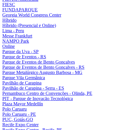
FIESC
FUNDAPARQUE
Georgia World Congress Center
Híbrido
Híbrido (Presencial e Online)
Lima - Peru
Messe Frankfurt
NAMPO Park
Online
Parque da Uva - SP
Parque de Eventos - RS
Parque de Eventos de Bento Gonçalves
Parque de Eventos de Bento Gonçalves - RS
Parque Metalúrgico Augusto Barbosa - MG
Parque Vila Germânica
Pavilhão de Carapina
Pavilhão de Carapina - Serra - ES
Pernambuco Centro de Convenções - Olinda, PE
PIT - Parque de Inovação Tecnológica
Plaza Mayor Medellín
Polo Caruaru
Polo Caruaru - PE
PUC, Goiás-GO
Recife Expo Center
Recife Expo Center - Recife, PE