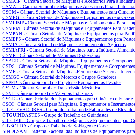
CSMAIP - Câmara Setorial de Máquinas e Acessórios Para a Indústria
CSMAT - Câmara Setorial de Máquinas e Acessórios Para a Indústria
CSCM - Câmara Setorial de Máquinas e Equipamentos para Cimento
CSMEG - Câmara Setorial de Máquinas e Equipamentos para Gravaç
CSMLIMP - Câmara Setorial de Máquinas e Equipamentos Para Lim
CSMEM - Câmara Setorial de Máquinas e Equipamentos Para Madei
CSMPAN - Câmara Setorial de Máquinas e Equipamentos para Panifi
CSMEPS - Câmara Setorial de Máquinas e Equipamentos para Postos 
CSMIA - Câmara Setorial de Máquinas e Implementos Agrícolas
CSMIAFRI - Câmara Setorial de Máquinas para a Indústria Alimentíci
CSMR - Câmara Setorial de Máquinas Rodoviárias
CSAER - Câmara Setorial de Máquinas, Equipamentos e Componente
CSDS - Câmara Setorial de Máquinas, Equipamentos e Componentes 
CSMF - Câmara Setorial de Máquinas-Ferramenta e Sistemas Integra
CSMGG - Câmara Setorial de Motores e Grupos Geradores
CSPEP - Câmara Setorial de Projetos e Equipamentos Pesados
CSTM - Câmara Setorial de Transmissão Mecânica
CSVI - Câmara Setorial de Válvulas Industriais
CSGE - Câmara Setorial dos Equipamentos para Ginástica e Esporte
CSQI - Câmara Setorial para Máquinas, Equipamentos e Instrumentos
GT-ELEVADORES - Grupo de Trabalho de Fabricantes de Elevador
GTGUINDASTES - Grupo de Trabalho de Guindastes
GT-CIVIL - Grupo de Trabalho de Máquinas e Equipamentos para Co
GT-SOLDA - Grupo de Trabalho de Soldagem e Corte
SINDESAM - Sistema Nacional das Indústrias de Equipamentos para