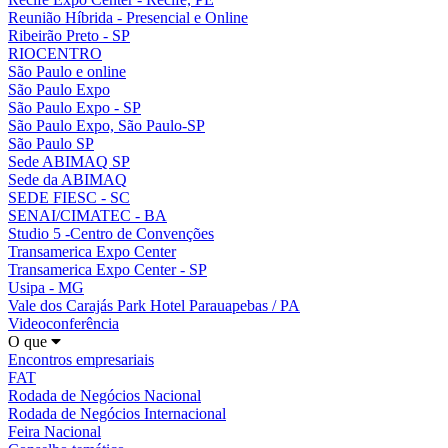
Reunião Híbrida - Presencial e Online
Ribeirão Preto - SP
RIOCENTRO
São Paulo e online
São Paulo Expo
São Paulo Expo - SP
São Paulo Expo, São Paulo-SP
São Paulo SP
Sede ABIMAQ SP
Sede da ABIMAQ
SEDE FIESC - SC
SENAI/CIMATEC - BA
Studio 5 -Centro de Convenções
Transamerica Expo Center
Transamerica Expo Center - SP
Usipa - MG
Vale dos Carajás Park Hotel Parauapebas / PA
Videoconferência
O que
Encontros empresariais
FAT
Rodada de Negócios Nacional
Rodada de Negócios Internacional
Feira Nacional