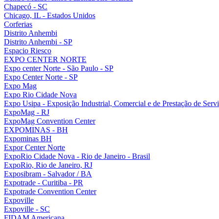
Chapecó - SC
Chicago, IL - Estados Unidos
Corferias
Distrito Anhembi
Distrito Anhembi - SP
Espacio Riesco
EXPO CENTER NORTE
Expo center Norte - São Paulo - SP
Expo Center Norte - SP
Expo Mag
Expo Rio Cidade Nova
Expo Usipa - Exposição Industrial, Comercial e de Prestação de Serv
ExpoMag - RJ
ExpoMag Convention Center
EXPOMINAS - BH
Expominas BH
Expor Center Norte
ExpoRio Cidade Nova - Rio de Janeiro - Brasil
ExpoRio, Rio de Janeiro, RJ
Exposibram - Salvador / BA
Expotrade - Curitiba - PR
Expotrade Convention Center
Expoville
Expoville - SC
FIDAM Americana