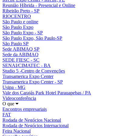
Reunião Híbrida - Presencial e Online
Ribeirão Preto - SP
RIOCENTRO
São Paulo e online
São Paulo Expo
São Paulo Expo - SP
São Paulo Expo, São Paulo-SP
São Paulo SP
Sede ABIMAQ SP
Sede da ABIMAQ
SEDE FIESC - SC
SENAI/CIMATEC - BA
Studio 5 -Centro de Convenções
Transamerica Expo Center
Transamerica Expo Center - SP
Usipa - MG
Vale dos Carajás Park Hotel Parauapebas / PA
Videoconferência
O que
Encontros empresariais
FAT
Rodada de Negócios Nacional
Rodada de Negócios Internacional
Feira Nacional