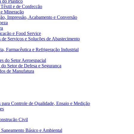
 do Plástico
 Têxtil e de Confecção
 e Mineração
ão, Impressão, Acabamento e Conversão
peza
ra
cação e Food Service
de Serviços e Soluções de Abastecimento
a, Farmacêutica e Refrigeração Industrial
s do Setor Aeroespacial
do Setor de Defesa e Segurança
dos de Manufatura
 para Controle de Qualidade, Ensaio e Medição
es
nstrução Civil
 Saneamento Básico e Ambiental