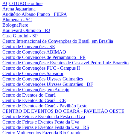
AÇOTUBO e online
Arena Jaguariuna
Auditório Albano Franco - FIEPA
Blumenau - SC
BolognaFiere
Boulevard Olimpico - RJ
Casa Giardini - SP
Centro Internacional de Convenções do Brasil, em Brasília
Centro de Convenções - SE
Centro de Convenções ABIMAQ
Centro de Convenções de Pernambuco - PE
Centro de Convenções e Eventos de Cascavel Pedro Luiz Boaretto
Centro de Convenções PUC - Campus II
Centro de Convenções Salvador
Centro de Convenções Ulysses Guimarães
Centro de Convenções Ulysses Guimarães - DF
Centro de Convenções, em Aracaju
Centro de Eventos do Ceará
Centro de Eventos do Ceará - CE
Centro de Eventos do Ceará - Pavilhão Leste
CENTRO DE EVENTOS DO CEARÁ - PAVILHÃO OESTE
Centro de Feiras e Eventos da Festa da Uva
Centro de Feiras e Eventos Festa da Uva
Centro de Feiras e Eventos Festa da Uva - RS
Centro Multieventos Fazenda Rio Grande