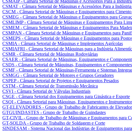
CSMAIP - Câmara Setorial de Máquinas e Acessórios Para a Indústria
CSMAT - Câmara Setorial de Máquinas e Acessórios Para a Indústria
CSCM - Câmara Setorial de Máquinas e Equipamentos para Cimento
CSMEG - Câmara Setorial de Máquinas e Equipamentos para Gravaç
CSMLIMP - Câmara Setorial de Máquinas e Equipamentos Para Lim
CSMEM - Câmara Setorial de Máquinas e Equipamentos Para Madei
CSMPAN - Câmara Setorial de Máquinas e Equipamentos para Panifi
CSMEPS - Câmara Setorial de Máquinas e Equipamentos para Postos 
CSMIA - Câmara Setorial de Máquinas e Implementos Agrícolas
CSMIAFRI - Câmara Setorial de Máquinas para a Indústria Alimentíci
CSMR - Câmara Setorial de Máquinas Rodoviárias
CSAER - Câmara Setorial de Máquinas, Equipamentos e Componente
CSDS - Câmara Setorial de Máquinas, Equipamentos e Componentes 
CSMF - Câmara Setorial de Máquinas-Ferramenta e Sistemas Integra
CSMGG - Câmara Setorial de Motores e Grupos Geradores
CSPEP - Câmara Setorial de Projetos e Equipamentos Pesados
CSTM - Câmara Setorial de Transmissão Mecânica
CSVI - Câmara Setorial de Válvulas Industriais
CSGE - Câmara Setorial dos Equipamentos para Ginástica e Esporte
CSQI - Câmara Setorial para Máquinas, Equipamentos e Instrumentos
GT-ELEVADORES - Grupo de Trabalho de Fabricantes de Elevador
GTGUINDASTES - Grupo de Trabalho de Guindastes
GT-CIVIL - Grupo de Trabalho de Máquinas e Equipamentos para Co
GT-SOLDA - Grupo de Trabalho de Soldagem e Corte
SINDESAM - Sistema Nacional das Indústrias de Equipamentos para