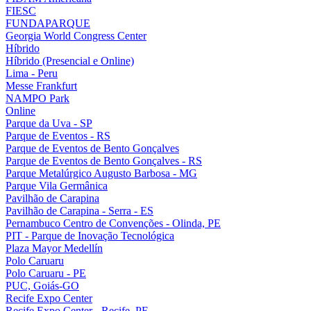
FIESC
FUNDAPARQUE
Georgia World Congress Center
Híbrido
Híbrido (Presencial e Online)
Lima - Peru
Messe Frankfurt
NAMPO Park
Online
Parque da Uva - SP
Parque de Eventos - RS
Parque de Eventos de Bento Gonçalves
Parque de Eventos de Bento Gonçalves - RS
Parque Metalúrgico Augusto Barbosa - MG
Parque Vila Germânica
Pavilhão de Carapina
Pavilhão de Carapina - Serra - ES
Pernambuco Centro de Convenções - Olinda, PE
PIT - Parque de Inovação Tecnológica
Plaza Mayor Medellín
Polo Caruaru
Polo Caruaru - PE
PUC, Goiás-GO
Recife Expo Center
Recife Expo Center - Recife, PE