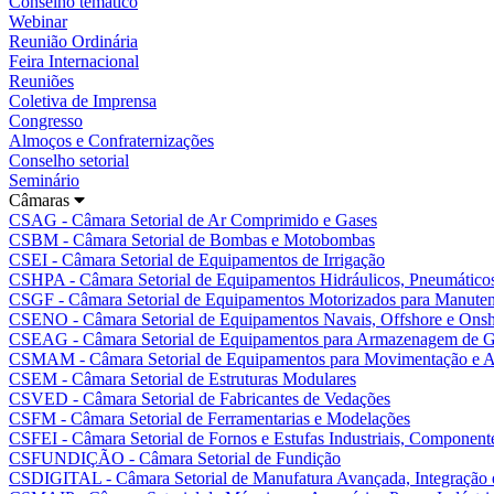
Conselho temático
Webinar
Reunião Ordinária
Feira Internacional
Reuniões
Coletiva de Imprensa
Congresso
Almoços e Confraternizações
Conselho setorial
Seminário
Câmaras
CSAG - Câmara Setorial de Ar Comprimido e Gases
CSBM - Câmara Setorial de Bombas e Motobombas
CSEI - Câmara Setorial de Equipamentos de Irrigação
CSHPA - Câmara Setorial de Equipamentos Hidráulicos, Pneumáticos
CSGF - Câmara Setorial de Equipamentos Motorizados para Manutenç
CSENO - Câmara Setorial de Equipamentos Navais, Offshore e Ons
CSEAG - Câmara Setorial de Equipamentos para Armazenagem de G
CSMAM - Câmara Setorial de Equipamentos para Movimentação e A
CSEM - Câmara Setorial de Estruturas Modulares
CSVED - Câmara Setorial de Fabricantes de Vedações
CSFM - Câmara Setorial de Ferramentarias e Modelações
CSFEI - Câmara Setorial de Fornos e Estufas Industriais, Componente
CSFUNDIÇÃO - Câmara Setorial de Fundição
CSDIGITAL - Câmara Setorial de Manufatura Avançada, Integração e