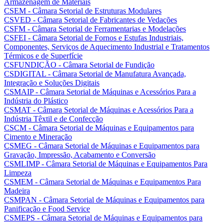
Armazenagem de Materiais
CSEM - Câmara Setorial de Estruturas Modulares
CSVED - Câmara Setorial de Fabricantes de Vedações
CSFM - Câmara Setorial de Ferramentarias e Modelações
CSFEI - Câmara Setorial de Fornos e Estufas Industriais,
Componentes, Serviços de Aquecimento Industrial e Tratamentos
Térmicos e de Superfície
CSFUNDIÇÃO - Câmara Setorial de Fundição
CSDIGITAL - Câmara Setorial de Manufatura Avançada,
Integração e Soluções Digitais
CSMAIP - Câmara Setorial de Máquinas e Acessórios Para a
Indústria do Plástico
CSMAT - Câmara Setorial de Máquinas e Acessórios Para a
Indústria Têxtil e de Confecção
CSCM - Câmara Setorial de Máquinas e Equipamentos para
Cimento e Mineração
CSMEG - Câmara Setorial de Máquinas e Equipamentos para
Gravação, Impressão, Acabamento e Conversão
CSMLIMP - Câmara Setorial de Máquinas e Equipamentos Para
Limpeza
CSMEM - Câmara Setorial de Máquinas e Equipamentos Para
Madeira
CSMPAN - Câmara Setorial de Máquinas e Equipamentos para
Panificação e Food Service
CSMEPS - Câmara Setorial de Máquinas e Equipamentos para