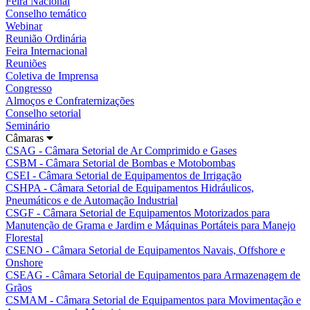
Feira Nacional
Conselho temático
Webinar
Reunião Ordinária
Feira Internacional
Reuniões
Coletiva de Imprensa
Congresso
Almoços e Confraternizações
Conselho setorial
Seminário
Câmaras
CSAG - Câmara Setorial de Ar Comprimido e Gases
CSBM - Câmara Setorial de Bombas e Motobombas
CSEI - Câmara Setorial de Equipamentos de Irrigação
CSHPA - Câmara Setorial de Equipamentos Hidráulicos,
Pneumáticos e de Automação Industrial
CSGF - Câmara Setorial de Equipamentos Motorizados para
Manutenção de Grama e Jardim e Máquinas Portáteis para Manejo
Florestal
CSENO - Câmara Setorial de Equipamentos Navais, Offshore e
Onshore
CSEAG - Câmara Setorial de Equipamentos para Armazenagem de
Grãos
CSMAM - Câmara Setorial de Equipamentos para Movimentação e