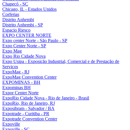
Chapecó - SC
Chicago, IL - Estados Unidos
Corferias
Distrito Anhembi
Distrito Anhembi - SP
Espacio Riesco
EXPO CENTER NORTE
Expo center Norte - São Paulo - SP
Expo Center Norte - SP
Expo Mag
Expo Rio Cidade Nova
Expo Usipa - Exposição Industrial, Comercial e de Prestação de
Serviços
ExpoMag - RJ
ExpoMag Convention Center
EXPOMINAS - BH
Expominas BH
Expor Center Norte
ExpoRio Cidade Nova - Rio de Janeiro - Brasil
ExpoRio, Rio de Janeiro, RJ
Exposibram - Salvador / BA
Expotrade - Curitiba - PR
Expotrade Convention Center
Expoville
Expoville - SC