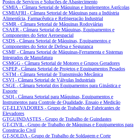
Postos de Serviços e Soluções de Abastecimento
CSMIA - Câmara Setorial de Máquinas e Implementos Agrícolas
CSMIAFRI - Câmara Setorial de Máquinas para a Indústria
Alimentícia, Farmacêutica e Refrigeração Industrial
CSMR - Câmara Setorial de Máquinas Rodoviárias
CSAER - Câmara Setorial de Máquinas, Equipamentos e
Componentes do Setor Aeroespacial
CSDS - Câmara Setorial de Máquinas, Equipamentos e
Componentes do Setor de Defesa e Segurança
CSMF - Câmara Setorial de Máquinas-Ferramenta e Sistemas
Integrados de Manufatura
CSMGG - Câmara Setorial de Motores e Grupos Geradores
CSPEP - Câmara Setorial de Projetos e Equipamentos Pesados
CSTM - Câmara Setorial de Transmissão Mecânica
CSVI - Câmara Setorial de Válvulas Industriais
CSGE - Câmara Setorial dos Equipamentos para Ginástica e
Esporte
CSQI - Câmara Setorial para Máquinas, Equipamentos e
Instrumentos para Controle de Qualidade, Ensaio e Medição
GT-ELEVADORES - Grupo de Trabalho de Fabricantes de
Elevadores
GTGUINDASTES - Grupo de Trabalho de Guindastes
GT-CIVIL - Grupo de Trabalho de Máquinas e Equipamentos para
Construção Civil
GT-SOLDA - Grupo de Trabalho de Soldagem e Corte