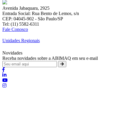
Avenida Jabaquara, 2925
Entrada Social: Rua Bento de Lemos, s/n
CEP: 04045-902 - São Paulo/SP
Tel: (11) 5582-6311
Fale Conosco
Unidades Regionais
Novidades
Receba novidades sobre a ABIMAQ em seu e-mail
Brasília - Distrito Federal
:
SHIS - QI 11 - Bloco "S"
:
relgov@abimaq.org.br
Belo Horizonte - Minas Gerais