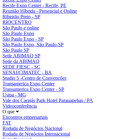
Recife Expo Center - Recife, PE
Reunião Híbrida - Presencial e Online
Ribeirão Preto - SP
RIOCENTRO
São Paulo e online
São Paulo Expo
São Paulo Expo - SP
São Paulo Expo, São Paulo-SP
São Paulo SP
Sede ABIMAQ SP
Sede da ABIMAQ
SEDE FIESC - SC
SENAI/CIMATEC - BA
Studio 5 -Centro de Convenções
Transamerica Expo Center
Transamerica Expo Center - SP
Usipa - MG
Vale dos Carajás Park Hotel Parauapebas / PA
Videoconferência
O que
Encontros empresariais
FAT
Rodada de Negócios Nacional
Rodada de Negócios Internacional