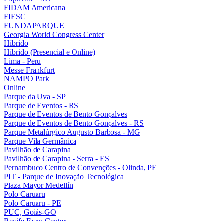
FIDAM Americana
FIESC
FUNDAPARQUE
Georgia World Congress Center
Híbrido
Híbrido (Presencial e Online)
Lima - Peru
Messe Frankfurt
NAMPO Park
Online
Parque da Uva - SP
Parque de Eventos - RS
Parque de Eventos de Bento Gonçalves
Parque de Eventos de Bento Gonçalves - RS
Parque Metalúrgico Augusto Barbosa - MG
Parque Vila Germânica
Pavilhão de Carapina
Pavilhão de Carapina - Serra - ES
Pernambuco Centro de Convenções - Olinda, PE
PIT - Parque de Inovação Tecnológica
Plaza Mayor Medellín
Polo Caruaru
Polo Caruaru - PE
PUC, Goiás-GO
Recife Expo Center