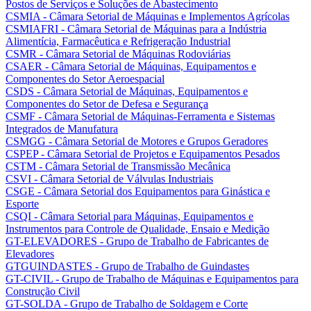
Postos de Serviços e Soluções de Abastecimento
CSMIA - Câmara Setorial de Máquinas e Implementos Agrícolas
CSMIAFRI - Câmara Setorial de Máquinas para a Indústria
Alimentícia, Farmacêutica e Refrigeração Industrial
CSMR - Câmara Setorial de Máquinas Rodoviárias
CSAER - Câmara Setorial de Máquinas, Equipamentos e
Componentes do Setor Aeroespacial
CSDS - Câmara Setorial de Máquinas, Equipamentos e
Componentes do Setor de Defesa e Segurança
CSMF - Câmara Setorial de Máquinas-Ferramenta e Sistemas
Integrados de Manufatura
CSMGG - Câmara Setorial de Motores e Grupos Geradores
CSPEP - Câmara Setorial de Projetos e Equipamentos Pesados
CSTM - Câmara Setorial de Transmissão Mecânica
CSVI - Câmara Setorial de Válvulas Industriais
CSGE - Câmara Setorial dos Equipamentos para Ginástica e
Esporte
CSQI - Câmara Setorial para Máquinas, Equipamentos e
Instrumentos para Controle de Qualidade, Ensaio e Medição
GT-ELEVADORES - Grupo de Trabalho de Fabricantes de
Elevadores
GTGUINDASTES - Grupo de Trabalho de Guindastes
GT-CIVIL - Grupo de Trabalho de Máquinas e Equipamentos para
Construção Civil
GT-SOLDA - Grupo de Trabalho de Soldagem e Corte