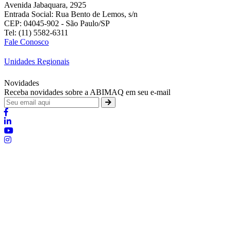
Avenida Jabaquara, 2925
Entrada Social: Rua Bento de Lemos, s/n
CEP: 04045-902 - São Paulo/SP
Tel: (11) 5582-6311
Fale Conosco
Unidades Regionais
Novidades
Receba novidades sobre a ABIMAQ em seu e-mail
Brasília - Distrito Federal
:
SHIS - QI 11 - Bloco "S"
:
relgov@abimaq.org.br
Belo Horizonte - Minas Gerais
:
Av. Getúlio Vargas, 446 Sala 701 - Bairro: Funcionários