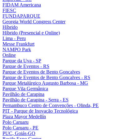
FIDAM Americana
FIESC
FUNDAPARQUE
Georgia World Congress Center
Híbrido
Híbrido (Presencial e Online)
Lima - Peru
Messe Frankfurt
NAMPO Park
Online
Parque da Uva - SP
Parque de Eventos - RS
Parque de Eventos de Bento Gonçalves
Parque de Eventos de Bento Gonçalves - RS
Parque Metalúrgico Augusto Barbosa - MG
Parque Vila Germânica
Pavilhão de Carapina
Pavilhão de Carapina - Serra - ES
Pernambuco Centro de Convenções - Olinda, PE
PIT - Parque de Inovação Tecnológica
Plaza Mayor Medellín
Polo Caruaru
Polo Caruaru - PE
PUC, Goiás-GO
Recife Expo Center