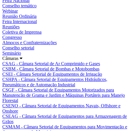
Feira Nacional
Conselho temático
Webinar
Reunião Ordinária
Feira Internacional
Reuniões
Coletiva de Imprensa
Congresso
Almoços e Confraternizações
Conselho setorial
Seminário
Câmaras
CSAG - Câmara Setorial de Ar Comprimido e Gases
CSBM - Câmara Setorial de Bombas e Motobombas
CSEI - Câmara Setorial de Equipamentos de Irrigação
CSHPA - Câmara Setorial de Equipamentos Hidráulicos,
Pneumáticos e de Automação Industrial
CSGF - Câmara Setorial de Equipamentos Motorizados para
Manutenção de Grama e Jardim e Máquinas Portáteis para Manejo
Florestal
CSENO - Câmara Setorial de Equipamentos Navais, Offshore e
Onshore
CSEAG - Câmara Setorial de Equipamentos para Armazenagem de
Grãos
CSMAM - Câmara Setorial de Equipamentos para Movimentação e