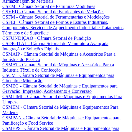
Armazenagem de Materiais
CSEM - Câmara Setorial de Estruturas Modulares
CSVED - Câmara Setorial de Fabricantes de Vedações
CSFM - Câmara Setorial de Ferramentarias e Modelações
CSFEI - Câmara Setorial de Fornos e Estufas Industriais,
Componentes, Serviços de Aquecimento Industrial e Tratamentos
Térmicos e de Superfície
CSFUNDIÇÃO - Câmara Setorial de Fundição
CSDIGITAL - Câmara Setorial de Manufatura Avançada,
Integração e Soluções Digitais
CSMAIP - Câmara Setorial de Máquinas e Acessórios Para a
Indústria do Plástico
CSMAT - Câmara Setorial de Máquinas e Acessórios Para a
Indústria Têxtil e de Confecção
CSCM - Câmara Setorial de Máquinas e Equipamentos para
Cimento e Mineração
CSMEG - Câmara Setorial de Máquinas e Equipamentos para
Gravação, Impressão, Acabamento e Conversão
CSMLIMP - Câmara Setorial de Máquinas e Equipamentos Para
Limpeza
CSMEM - Câmara Setorial de Máquinas e Equipamentos Para
Madeira
CSMPAN - Câmara Setorial de Máquinas e Equipamentos para
Panificação e Food Service
CSMEPS - Câmara Setorial de Máquinas e Equipamentos para