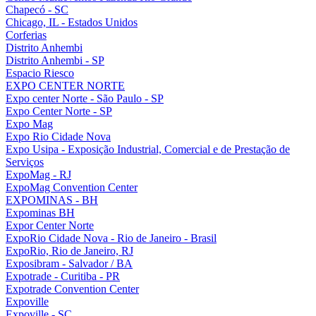
Chapecó - SC
Chicago, IL - Estados Unidos
Corferias
Distrito Anhembi
Distrito Anhembi - SP
Espacio Riesco
EXPO CENTER NORTE
Expo center Norte - São Paulo - SP
Expo Center Norte - SP
Expo Mag
Expo Rio Cidade Nova
Expo Usipa - Exposição Industrial, Comercial e de Prestação de
Serviços
ExpoMag - RJ
ExpoMag Convention Center
EXPOMINAS - BH
Expominas BH
Expor Center Norte
ExpoRio Cidade Nova - Rio de Janeiro - Brasil
ExpoRio, Rio de Janeiro, RJ
Exposibram - Salvador / BA
Expotrade - Curitiba - PR
Expotrade Convention Center
Expoville
Expoville - SC