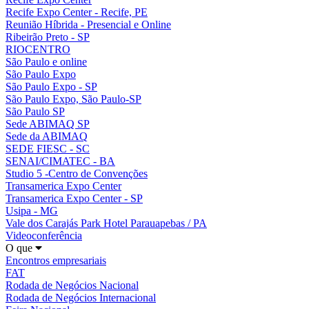
Recife Expo Center - Recife, PE
Reunião Híbrida - Presencial e Online
Ribeirão Preto - SP
RIOCENTRO
São Paulo e online
São Paulo Expo
São Paulo Expo - SP
São Paulo Expo, São Paulo-SP
São Paulo SP
Sede ABIMAQ SP
Sede da ABIMAQ
SEDE FIESC - SC
SENAI/CIMATEC - BA
Studio 5 -Centro de Convenções
Transamerica Expo Center
Transamerica Expo Center - SP
Usipa - MG
Vale dos Carajás Park Hotel Parauapebas / PA
Videoconferência
O que
Encontros empresariais
FAT
Rodada de Negócios Nacional
Rodada de Negócios Internacional