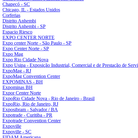
Chapecó - SC
Chicago, IL - Estados Unidos
Corferias
Distrito Anhembi
Distrito Anhembi - SP
Espacio Riesco
EXPO CENTER NORTE
Expo center Norte - São Paulo - SP
Expo Center Norte - SP
Expo Mag
Expo Rio Cidade Nova
Expo Usipa - Exposição Industrial, Comercial e de Prestação de Serv
ExpoMag - RJ
ExpoMag Convention Center
EXPOMINAS - BH
Expominas BH
Expor Center Norte
ExpoRio Cidade Nova - Rio de Janeiro - Brasil
ExpoRio, Rio de Janeiro, RJ
Exposibram - Salvador / BA
Expotrade - Curitiba - PR
Expotrade Convention Center
Expoville
Expoville - SC
FIDAM Americana