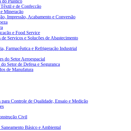
 do Plástico
 Têxtil e de Confecção
 e Mineração
ão, Impressão, Acabamento e Conversão
peza
ra
cação e Food Service
de Serviços e Soluções de Abastecimento
a, Farmacêutica e Refrigeração Industrial
s do Setor Aeroespacial
do Setor de Defesa e Segurança
dos de Manufatura
 para Controle de Qualidade, Ensaio e Medição
es
nstrução Civil
 Saneamento Básico e Ambiental