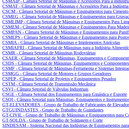
CSMAIP - Câmara Setorial de Máquinas e Acessórios Para a Indústria
CSMAT - Câmara Setorial de Máquinas e Acessórios Para a Indústria
CSCM - Câmara Setorial de Máquinas e Equipamentos para Cimento
CSMEG - Câmara Setorial de Máquinas e Equipamentos para Gravaç
CSMLIMP - Câmara Setorial de Máquinas e Equipamentos Para Lim
CSMEM - Câmara Setorial de Máquinas e Equipamentos Para Madei
CSMPAN - Câmara Setorial de Máquinas e Equipamentos para Panifi
CSMEPS - Câmara Setorial de Máquinas e Equipamentos para Postos 
CSMIA - Câmara Setorial de Máquinas e Implementos Agrícolas
CSMIAFRI - Câmara Setorial de Máquinas para a Indústria Alimentíci
CSMR - Câmara Setorial de Máquinas Rodoviárias
CSAER - Câmara Setorial de Máquinas, Equipamentos e Componente
CSDS - Câmara Setorial de Máquinas, Equipamentos e Componentes 
CSMF - Câmara Setorial de Máquinas-Ferramenta e Sistemas Integra
CSMGG - Câmara Setorial de Motores e Grupos Geradores
CSPEP - Câmara Setorial de Projetos e Equipamentos Pesados
CSTM - Câmara Setorial de Transmissão Mecânica
CSVI - Câmara Setorial de Válvulas Industriais
CSGE - Câmara Setorial dos Equipamentos para Ginástica e Esporte
CSQI - Câmara Setorial para Máquinas, Equipamentos e Instrumentos
GT-ELEVADORES - Grupo de Trabalho de Fabricantes de Elevador
GTGUINDASTES - Grupo de Trabalho de Guindastes
GT-CIVIL - Grupo de Trabalho de Máquinas e Equipamentos para Co
GT-SOLDA - Grupo de Trabalho de Soldagem e Corte
SINDESAM - Sistema Nacional das Indústrias de Equipamentos para