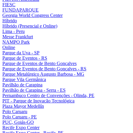
FIESC
FUNDAPARQUE
Georgia World Congress Center
Híbrido
Híbrido (Presencial e Online)
Lima - Peru
Messe Frankfurt
NAMPO Park
Online
Parque da Uva - SP
Parque de Eventos - RS
Parque de Eventos de Bento Gonçalves
Parque de Eventos de Bento Gonçalves - RS
Parque Metalúrgico Augusto Barbosa - MG
Parque Vila Germânica
Pavilhão de Carapina
Pavilhão de Carapina - Serra - ES
Pernambuco Centro de Convenções - Olinda, PE
PIT - Parque de Inovação Tecnológica
Plaza Mayor Medellín
Polo Caruaru
Polo Caruaru - PE
PUC, Goiás-GO
Recife Expo Center
Recife Expo Center - Recife, PE