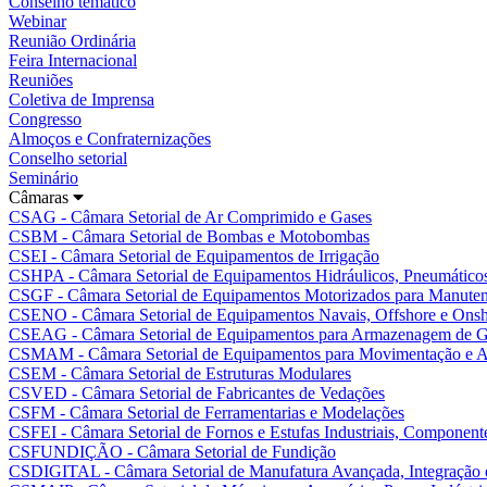
Conselho temático
Webinar
Reunião Ordinária
Feira Internacional
Reuniões
Coletiva de Imprensa
Congresso
Almoços e Confraternizações
Conselho setorial
Seminário
Câmaras
CSAG - Câmara Setorial de Ar Comprimido e Gases
CSBM - Câmara Setorial de Bombas e Motobombas
CSEI - Câmara Setorial de Equipamentos de Irrigação
CSHPA - Câmara Setorial de Equipamentos Hidráulicos, Pneumáticos
CSGF - Câmara Setorial de Equipamentos Motorizados para Manutenç
CSENO - Câmara Setorial de Equipamentos Navais, Offshore e Ons
CSEAG - Câmara Setorial de Equipamentos para Armazenagem de G
CSMAM - Câmara Setorial de Equipamentos para Movimentação e A
CSEM - Câmara Setorial de Estruturas Modulares
CSVED - Câmara Setorial de Fabricantes de Vedações
CSFM - Câmara Setorial de Ferramentarias e Modelações
CSFEI - Câmara Setorial de Fornos e Estufas Industriais, Componente
CSFUNDIÇÃO - Câmara Setorial de Fundição
CSDIGITAL - Câmara Setorial de Manufatura Avançada, Integração e