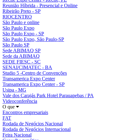
Reunião Híbrida - Presencial e Online
Ribeirão Preto - SP
RIOCENTRO
São Paulo e online
São Paulo Expo
São Paulo Expo - SP
São Paulo Expo, São Paulo-SP
São Paulo SP
Sede ABIMAQ SP
Sede da ABIMAQ
SEDE FIESC - SC
SENAI/CIMATEC - BA
Studio 5 -Centro de Convenções
Transamerica Expo Center
Transamerica Expo Center - SP
Usipa - MG
Vale dos Carajás Park Hotel Parauapebas / PA
Videoconferência
O que
Encontros empresariais
FAT
Rodada de Negócios Nacional
Rodada de Negócios Internacional
Feira Nacional