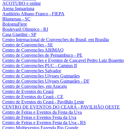
AÇOTUBO e online
Arena Jaguariuna
Auditório Albano Franco - FIEPA
Blumenau - SC
BolognaFiere
Boulevard Olimpico - RJ
Casa Giardini - SP
Centro Internacional de Convenções do Brasil, em Brasília
Centro de Convenções - SE
Centro de Convenções ABIMAQ
Centro de Convenções de Pernambuco - PE
Centro de Convenções e Eventos de Cascavel Pedro Luiz Boaretto
Centro de Convenções PUC - Campus II
Centro de Convenções Salvador
Centro de Convenções Ulysses Guimarães
Centro de Convenções Ulysses Guimarães - DF
Centro de Convenções, em Aracaju
Centro de Eventos do Ceará
Centro de Eventos do Ceará - CE
Centro de Eventos do Ceará - Pavilhão Leste
CENTRO DE EVENTOS DO CEARÁ - PAVILHÃO OESTE
Centro de Feiras e Eventos da Festa da Uva
Centro de Feiras e Eventos Festa da Uva
Centro de Feiras e Eventos Festa da Uva - RS
Centro Multieventos Fazenda Rio Grande