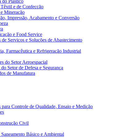
 do Plástico
 Têxtil e de Confecção
 e Mineração
ão, Impressão, Acabamento e Conversão
peza
ra
cação e Food Service
de Serviços e Soluções de Abastecimento
a, Farmacêutica e Refrigeração Industrial
s do Setor Aeroespacial
do Setor de Defesa e Segurança
dos de Manufatura
 para Controle de Qualidade, Ensaio e Medição
es
nstrução Civil
 Saneamento Básico e Ambiental