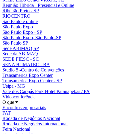
Reunião Híbrida - Presencial e Online
Ribeirão Preto - SP
RIOCENTRO
São Paulo e online
São Paulo Expo
São Paulo Expo - SP
São Paulo Expo, São Paulo-SP
São Paulo SP
Sede ABIMAQ SP
Sede da ABIMAQ
SEDE FIESC - SC
SENAI/CIMATEC - BA
Studio 5 -Centro de Convenções
Transamerica Expo Center
Transamerica Expo Center - SP
Usipa - MG
Vale dos Carajás Park Hotel Parauapebas / PA
Videoconferência
O que
Encontros empresariais
FAT
Rodada de Negócios Nacional
Rodada de Negócios Internacional
Feira Nacional