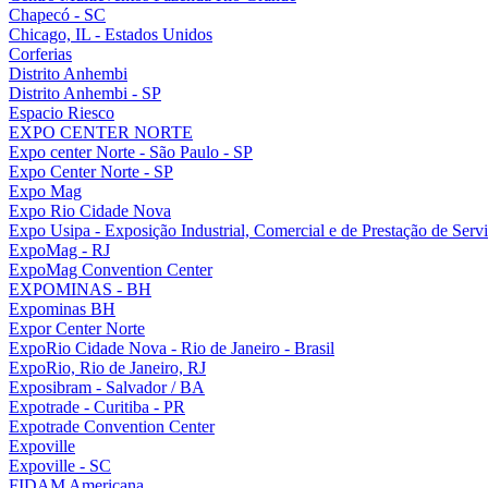
Chapecó - SC
Chicago, IL - Estados Unidos
Corferias
Distrito Anhembi
Distrito Anhembi - SP
Espacio Riesco
EXPO CENTER NORTE
Expo center Norte - São Paulo - SP
Expo Center Norte - SP
Expo Mag
Expo Rio Cidade Nova
Expo Usipa - Exposição Industrial, Comercial e de Prestação de Serv
ExpoMag - RJ
ExpoMag Convention Center
EXPOMINAS - BH
Expominas BH
Expor Center Norte
ExpoRio Cidade Nova - Rio de Janeiro - Brasil
ExpoRio, Rio de Janeiro, RJ
Exposibram - Salvador / BA
Expotrade - Curitiba - PR
Expotrade Convention Center
Expoville
Expoville - SC
FIDAM Americana