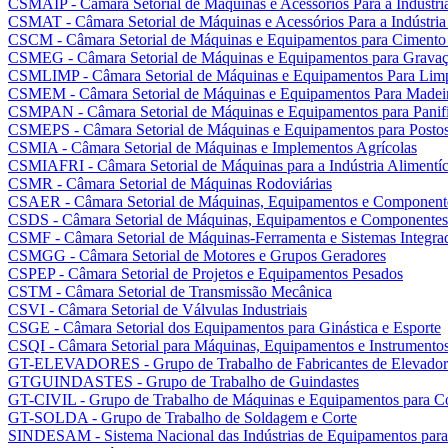
CSMAIP - Câmara Setorial de Máquinas e Acessórios Para a Indústria
CSMAT - Câmara Setorial de Máquinas e Acessórios Para a Indústria
CSCM - Câmara Setorial de Máquinas e Equipamentos para Cimento
CSMEG - Câmara Setorial de Máquinas e Equipamentos para Gravaç
CSMLIMP - Câmara Setorial de Máquinas e Equipamentos Para Lim
CSMEM - Câmara Setorial de Máquinas e Equipamentos Para Madei
CSMPAN - Câmara Setorial de Máquinas e Equipamentos para Panifi
CSMEPS - Câmara Setorial de Máquinas e Equipamentos para Postos 
CSMIA - Câmara Setorial de Máquinas e Implementos Agrícolas
CSMIAFRI - Câmara Setorial de Máquinas para a Indústria Alimentíci
CSMR - Câmara Setorial de Máquinas Rodoviárias
CSAER - Câmara Setorial de Máquinas, Equipamentos e Componente
CSDS - Câmara Setorial de Máquinas, Equipamentos e Componentes 
CSMF - Câmara Setorial de Máquinas-Ferramenta e Sistemas Integra
CSMGG - Câmara Setorial de Motores e Grupos Geradores
CSPEP - Câmara Setorial de Projetos e Equipamentos Pesados
CSTM - Câmara Setorial de Transmissão Mecânica
CSVI - Câmara Setorial de Válvulas Industriais
CSGE - Câmara Setorial dos Equipamentos para Ginástica e Esporte
CSQI - Câmara Setorial para Máquinas, Equipamentos e Instrumentos
GT-ELEVADORES - Grupo de Trabalho de Fabricantes de Elevador
GTGUINDASTES - Grupo de Trabalho de Guindastes
GT-CIVIL - Grupo de Trabalho de Máquinas e Equipamentos para Co
GT-SOLDA - Grupo de Trabalho de Soldagem e Corte
SINDESAM - Sistema Nacional das Indústrias de Equipamentos para