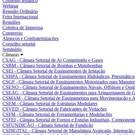
Conselho temático
Webinar
Reunião Ordinária
Feira Internacional
Reuniões
Coletiva de Imprensa
Congresso
Almoços e Confraternizações
Conselho setorial
Seminário
Câmaras
CSAG - Câmara Setorial de Ar Comprimido e Gases
CSBM - Câmara Setorial de Bombas e Motobombas
CSEI - Câmara Setorial de Equipamentos de Irrigação
CSHPA - Câmara Setorial de Equipamentos Hidráulicos, Pneumáticos
CSGF - Câmara Setorial de Equipamentos Motorizados para Manutenç
CSENO - Câmara Setorial de Equipamentos Navais, Offshore e Ons
CSEAG - Câmara Setorial de Equipamentos para Armazenagem de G
CSMAM - Câmara Setorial de Equipamentos para Movimentação e A
CSEM - Câmara Setorial de Estruturas Modulares
CSVED - Câmara Setorial de Fabricantes de Vedações
CSFM - Câmara Setorial de Ferramentarias e Modelações
CSFEI - Câmara Setorial de Fornos e Estufas Industriais, Componente
CSFUNDIÇÃO - Câmara Setorial de Fundição
CSDIGITAL - Câmara Setorial de Manufatura Avançada, Integração e