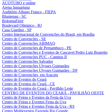
AÇOTUBO e online
Arena Jaguariuna
Auditório Albano Franco - FIEPA
Blumenau - SC
BolognaFiere
Boulevard Olimpico - RJ
Casa Giardini - SP
Centro Internacional de Convenções do Brasil, em Brasília
Centro de Convenções - SE
Centro de Convenções ABIMAQ
Centro de Convenções de Pernambuco - PE
Centro de Convenções e Eventos de Cascavel Pedro Luiz Boaretto
Centro de Convenções PUC - Campus II
Centro de Convenções Salvador
Centro de Convenções Ulysses Guimarães
Centro de Convenções Ulysses Guimarães - DF
Centro de Convenções, em Aracaju
Centro de Eventos do Ceará
Centro de Eventos do Ceará - CE
Centro de Eventos do Ceará - Pavilhão Leste
CENTRO DE EVENTOS DO CEARÁ - PAVILHÃO OESTE
Centro de Feiras e Eventos da Festa da Uva
Centro de Feiras e Eventos Festa da Uva
Centro de Feiras e Eventos Festa da Uva - RS
Centro Multieventos Fazenda Rio Grande