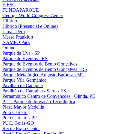
FIESC
FUNDAPARQUE
Georgia World Congress Center
Híbrido
Híbrido (Presencial e Online)
Lima - Peru
Messe Frankfurt
NAMPO Park
Online
Parque da Uva - SP
Parque de Eventos - RS
Parque de Eventos de Bento Gonçalves
Parque de Eventos de Bento Gonçalves - RS
Parque Metalúrgico Augusto Barbosa - MG
Parque Vila Germânica
Pavilhão de Carapina
Pavilhão de Carapina - Serra - ES
Pernambuco Centro de Convenções - Olinda, PE
PIT - Parque de Inovação Tecnológica
Plaza Mayor Medellín
Polo Caruaru
Polo Caruaru - PE
PUC, Goiás-GO
Recife Expo Center
Recife Expo Center - Recife, PE