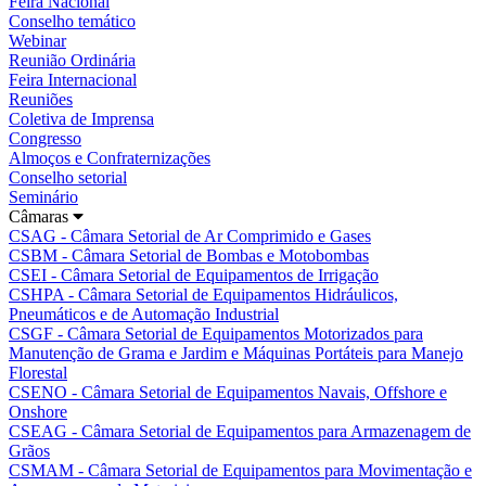
Feira Nacional
Conselho temático
Webinar
Reunião Ordinária
Feira Internacional
Reuniões
Coletiva de Imprensa
Congresso
Almoços e Confraternizações
Conselho setorial
Seminário
Câmaras
CSAG - Câmara Setorial de Ar Comprimido e Gases
CSBM - Câmara Setorial de Bombas e Motobombas
CSEI - Câmara Setorial de Equipamentos de Irrigação
CSHPA - Câmara Setorial de Equipamentos Hidráulicos,
Pneumáticos e de Automação Industrial
CSGF - Câmara Setorial de Equipamentos Motorizados para
Manutenção de Grama e Jardim e Máquinas Portáteis para Manejo
Florestal
CSENO - Câmara Setorial de Equipamentos Navais, Offshore e
Onshore
CSEAG - Câmara Setorial de Equipamentos para Armazenagem de
Grãos
CSMAM - Câmara Setorial de Equipamentos para Movimentação e