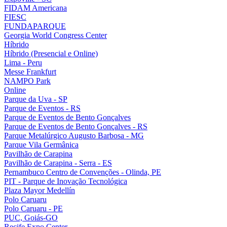
FIDAM Americana
FIESC
FUNDAPARQUE
Georgia World Congress Center
Híbrido
Híbrido (Presencial e Online)
Lima - Peru
Messe Frankfurt
NAMPO Park
Online
Parque da Uva - SP
Parque de Eventos - RS
Parque de Eventos de Bento Gonçalves
Parque de Eventos de Bento Gonçalves - RS
Parque Metalúrgico Augusto Barbosa - MG
Parque Vila Germânica
Pavilhão de Carapina
Pavilhão de Carapina - Serra - ES
Pernambuco Centro de Convenções - Olinda, PE
PIT - Parque de Inovação Tecnológica
Plaza Mayor Medellín
Polo Caruaru
Polo Caruaru - PE
PUC, Goiás-GO
Recife Expo Center