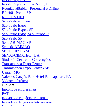
Recife Expo Center - Recife, PE
Reunião Híbrida - Presencial e Online
Ribeirão Preto - SP
RIOCENTRO
São Paulo e online
São Paulo Expo
São Paulo Expo - SP
São Paulo Expo, São Paulo-SP
São Paulo SP
Sede ABIMAQ SP
Sede da ABIMAQ
SEDE FIESC - SC
SENAI/CIMATEC - BA
Studio 5 -Centro de Convenções
Transamerica Expo Center
Transamerica Expo Center - SP
Usipa - MG
Vale dos Carajás Park Hotel Parauapebas / PA
Videoconferência
O que
Encontros empresariais
FAT
Rodada de Negócios Nacional
Rodada de Negócios Internacional