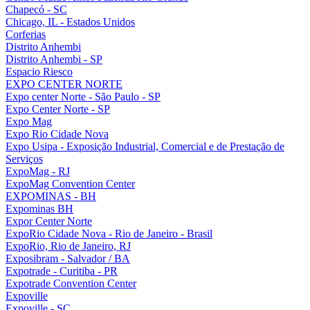
Chapecó - SC
Chicago, IL - Estados Unidos
Corferias
Distrito Anhembi
Distrito Anhembi - SP
Espacio Riesco
EXPO CENTER NORTE
Expo center Norte - São Paulo - SP
Expo Center Norte - SP
Expo Mag
Expo Rio Cidade Nova
Expo Usipa - Exposição Industrial, Comercial e de Prestação de
Serviços
ExpoMag - RJ
ExpoMag Convention Center
EXPOMINAS - BH
Expominas BH
Expor Center Norte
ExpoRio Cidade Nova - Rio de Janeiro - Brasil
ExpoRio, Rio de Janeiro, RJ
Exposibram - Salvador / BA
Expotrade - Curitiba - PR
Expotrade Convention Center
Expoville
Expoville - SC