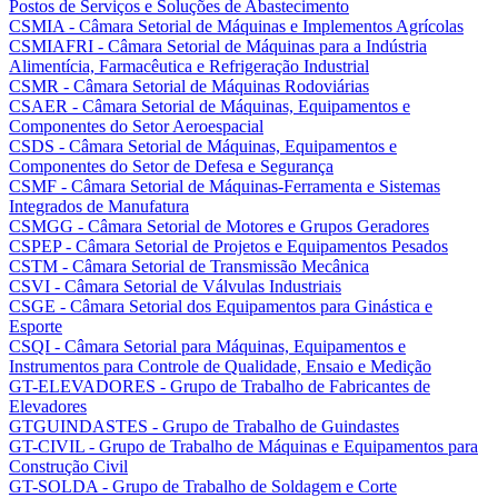
Postos de Serviços e Soluções de Abastecimento
CSMIA - Câmara Setorial de Máquinas e Implementos Agrícolas
CSMIAFRI - Câmara Setorial de Máquinas para a Indústria
Alimentícia, Farmacêutica e Refrigeração Industrial
CSMR - Câmara Setorial de Máquinas Rodoviárias
CSAER - Câmara Setorial de Máquinas, Equipamentos e
Componentes do Setor Aeroespacial
CSDS - Câmara Setorial de Máquinas, Equipamentos e
Componentes do Setor de Defesa e Segurança
CSMF - Câmara Setorial de Máquinas-Ferramenta e Sistemas
Integrados de Manufatura
CSMGG - Câmara Setorial de Motores e Grupos Geradores
CSPEP - Câmara Setorial de Projetos e Equipamentos Pesados
CSTM - Câmara Setorial de Transmissão Mecânica
CSVI - Câmara Setorial de Válvulas Industriais
CSGE - Câmara Setorial dos Equipamentos para Ginástica e
Esporte
CSQI - Câmara Setorial para Máquinas, Equipamentos e
Instrumentos para Controle de Qualidade, Ensaio e Medição
GT-ELEVADORES - Grupo de Trabalho de Fabricantes de
Elevadores
GTGUINDASTES - Grupo de Trabalho de Guindastes
GT-CIVIL - Grupo de Trabalho de Máquinas e Equipamentos para
Construção Civil
GT-SOLDA - Grupo de Trabalho de Soldagem e Corte