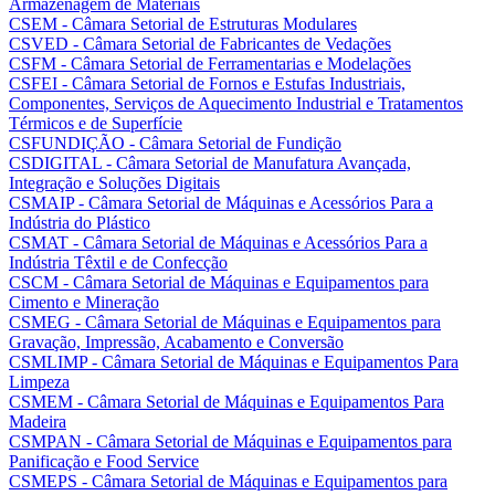
Armazenagem de Materiais
CSEM - Câmara Setorial de Estruturas Modulares
CSVED - Câmara Setorial de Fabricantes de Vedações
CSFM - Câmara Setorial de Ferramentarias e Modelações
CSFEI - Câmara Setorial de Fornos e Estufas Industriais,
Componentes, Serviços de Aquecimento Industrial e Tratamentos
Térmicos e de Superfície
CSFUNDIÇÃO - Câmara Setorial de Fundição
CSDIGITAL - Câmara Setorial de Manufatura Avançada,
Integração e Soluções Digitais
CSMAIP - Câmara Setorial de Máquinas e Acessórios Para a
Indústria do Plástico
CSMAT - Câmara Setorial de Máquinas e Acessórios Para a
Indústria Têxtil e de Confecção
CSCM - Câmara Setorial de Máquinas e Equipamentos para
Cimento e Mineração
CSMEG - Câmara Setorial de Máquinas e Equipamentos para
Gravação, Impressão, Acabamento e Conversão
CSMLIMP - Câmara Setorial de Máquinas e Equipamentos Para
Limpeza
CSMEM - Câmara Setorial de Máquinas e Equipamentos Para
Madeira
CSMPAN - Câmara Setorial de Máquinas e Equipamentos para
Panificação e Food Service
CSMEPS - Câmara Setorial de Máquinas e Equipamentos para