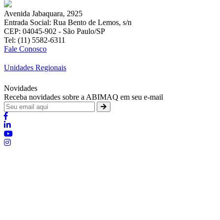
Avenida Jabaquara, 2925
Entrada Social: Rua Bento de Lemos, s/n
CEP: 04045-902 - São Paulo/SP
Tel: (11) 5582-6311
Fale Conosco
Unidades Regionais
Novidades
Receba novidades sobre a ABIMAQ em seu e-mail
Brasília - Distrito Federal
:
SHIS - QI 11 - Bloco "S"
:
relgov@abimaq.org.br
Belo Horizonte - Minas Gerais