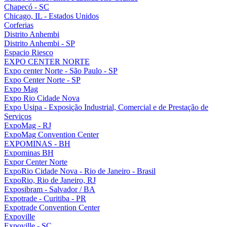
Chapecó - SC
Chicago, IL - Estados Unidos
Corferias
Distrito Anhembi
Distrito Anhembi - SP
Espacio Riesco
EXPO CENTER NORTE
Expo center Norte - São Paulo - SP
Expo Center Norte - SP
Expo Mag
Expo Rio Cidade Nova
Expo Usipa - Exposição Industrial, Comercial e de Prestação de
Serviços
ExpoMag - RJ
ExpoMag Convention Center
EXPOMINAS - BH
Expominas BH
Expor Center Norte
ExpoRio Cidade Nova - Rio de Janeiro - Brasil
ExpoRio, Rio de Janeiro, RJ
Exposibram - Salvador / BA
Expotrade - Curitiba - PR
Expotrade Convention Center
Expoville
Expoville - SC