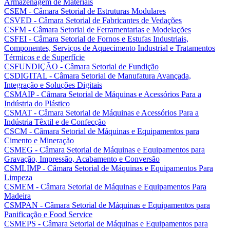
Armazenagem de Materiais
CSEM - Câmara Setorial de Estruturas Modulares
CSVED - Câmara Setorial de Fabricantes de Vedações
CSFM - Câmara Setorial de Ferramentarias e Modelações
CSFEI - Câmara Setorial de Fornos e Estufas Industriais,
Componentes, Serviços de Aquecimento Industrial e Tratamentos
Térmicos e de Superfície
CSFUNDIÇÃO - Câmara Setorial de Fundição
CSDIGITAL - Câmara Setorial de Manufatura Avançada,
Integração e Soluções Digitais
CSMAIP - Câmara Setorial de Máquinas e Acessórios Para a
Indústria do Plástico
CSMAT - Câmara Setorial de Máquinas e Acessórios Para a
Indústria Têxtil e de Confecção
CSCM - Câmara Setorial de Máquinas e Equipamentos para
Cimento e Mineração
CSMEG - Câmara Setorial de Máquinas e Equipamentos para
Gravação, Impressão, Acabamento e Conversão
CSMLIMP - Câmara Setorial de Máquinas e Equipamentos Para
Limpeza
CSMEM - Câmara Setorial de Máquinas e Equipamentos Para
Madeira
CSMPAN - Câmara Setorial de Máquinas e Equipamentos para
Panificação e Food Service
CSMEPS - Câmara Setorial de Máquinas e Equipamentos para