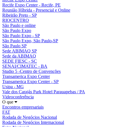
Recife Expo Center - Recife, PE
Reunião Híbrida - Presencial e Online
Ribeirão Preto - SP
RIOCENTRO
São Paulo e online
São Paulo Expo
São Paulo Expo - SP
São Paulo Expo, São Paulo-SP
São Paulo SP
Sede ABIMAQ SP
Sede da ABIMAQ
SEDE FIESC - SC
SENAI/CIMATEC - BA
Studio 5 -Centro de Convenções
Transamerica Expo Center
Transamerica Expo Center - SP
Usipa - MG
Vale dos Carajás Park Hotel Parauapebas / PA
Videoconferência
O que
Encontros empresariais
FAT
Rodada de Negócios Nacional
Rodada de Negócios Internacional