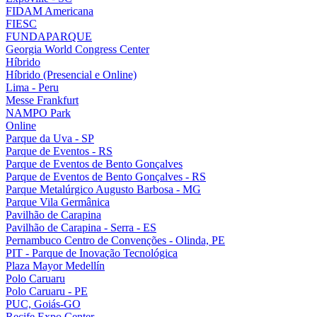
FIDAM Americana
FIESC
FUNDAPARQUE
Georgia World Congress Center
Híbrido
Híbrido (Presencial e Online)
Lima - Peru
Messe Frankfurt
NAMPO Park
Online
Parque da Uva - SP
Parque de Eventos - RS
Parque de Eventos de Bento Gonçalves
Parque de Eventos de Bento Gonçalves - RS
Parque Metalúrgico Augusto Barbosa - MG
Parque Vila Germânica
Pavilhão de Carapina
Pavilhão de Carapina - Serra - ES
Pernambuco Centro de Convenções - Olinda, PE
PIT - Parque de Inovação Tecnológica
Plaza Mayor Medellín
Polo Caruaru
Polo Caruaru - PE
PUC, Goiás-GO
Recife Expo Center