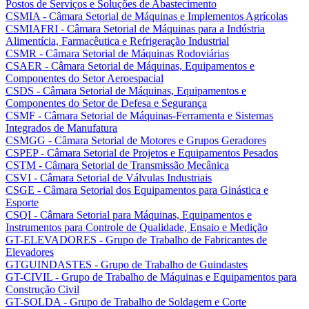
Postos de Serviços e Soluções de Abastecimento
CSMIA - Câmara Setorial de Máquinas e Implementos Agrícolas
CSMIAFRI - Câmara Setorial de Máquinas para a Indústria
Alimentícia, Farmacêutica e Refrigeração Industrial
CSMR - Câmara Setorial de Máquinas Rodoviárias
CSAER - Câmara Setorial de Máquinas, Equipamentos e
Componentes do Setor Aeroespacial
CSDS - Câmara Setorial de Máquinas, Equipamentos e
Componentes do Setor de Defesa e Segurança
CSMF - Câmara Setorial de Máquinas-Ferramenta e Sistemas
Integrados de Manufatura
CSMGG - Câmara Setorial de Motores e Grupos Geradores
CSPEP - Câmara Setorial de Projetos e Equipamentos Pesados
CSTM - Câmara Setorial de Transmissão Mecânica
CSVI - Câmara Setorial de Válvulas Industriais
CSGE - Câmara Setorial dos Equipamentos para Ginástica e
Esporte
CSQI - Câmara Setorial para Máquinas, Equipamentos e
Instrumentos para Controle de Qualidade, Ensaio e Medição
GT-ELEVADORES - Grupo de Trabalho de Fabricantes de
Elevadores
GTGUINDASTES - Grupo de Trabalho de Guindastes
GT-CIVIL - Grupo de Trabalho de Máquinas e Equipamentos para
Construção Civil
GT-SOLDA - Grupo de Trabalho de Soldagem e Corte