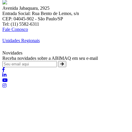
Avenida Jabaquara, 2925
Entrada Social: Rua Bento de Lemos, s/n
CEP: 04045-902 - São Paulo/SP
Tel: (11) 5582-6311
Fale Conosco
Unidades Regionais
Novidades
Receba novidades sobre a ABIMAQ em seu e-mail
Brasília - Distrito Federal
:
SHIS - QI 11 - Bloco "S"
:
relgov@abimaq.org.br
Belo Horizonte - Minas Gerais