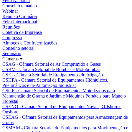
Feira Nacional
Conselho temático
Webinar
Reunião Ordinária
Feira Internacional
Reuniões
Coletiva de Imprensa
Congresso
Almoços e Confraternizações
Conselho setorial
Seminário
Câmaras
CSAG - Câmara Setorial de Ar Comprimido e Gases
CSBM - Câmara Setorial de Bombas e Motobombas
CSEI - Câmara Setorial de Equipamentos de Irrigação
CSHPA - Câmara Setorial de Equipamentos Hidráulicos,
Pneumáticos e de Automação Industrial
CSGF - Câmara Setorial de Equipamentos Motorizados para
Manutenção de Grama e Jardim e Máquinas Portáteis para Manejo
Florestal
CSENO - Câmara Setorial de Equipamentos Navais, Offshore e
Onshore
CSEAG - Câmara Setorial de Equipamentos para Armazenagem de
Grãos
CSMAM - Câmara Setorial de Equipamentos para Movimentação e