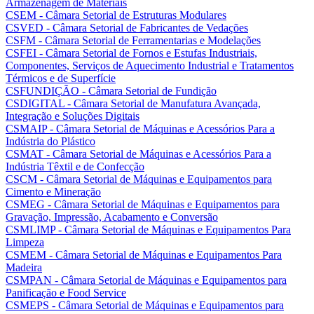
Armazenagem de Materiais
CSEM - Câmara Setorial de Estruturas Modulares
CSVED - Câmara Setorial de Fabricantes de Vedações
CSFM - Câmara Setorial de Ferramentarias e Modelações
CSFEI - Câmara Setorial de Fornos e Estufas Industriais,
Componentes, Serviços de Aquecimento Industrial e Tratamentos
Térmicos e de Superfície
CSFUNDIÇÃO - Câmara Setorial de Fundição
CSDIGITAL - Câmara Setorial de Manufatura Avançada,
Integração e Soluções Digitais
CSMAIP - Câmara Setorial de Máquinas e Acessórios Para a
Indústria do Plástico
CSMAT - Câmara Setorial de Máquinas e Acessórios Para a
Indústria Têxtil e de Confecção
CSCM - Câmara Setorial de Máquinas e Equipamentos para
Cimento e Mineração
CSMEG - Câmara Setorial de Máquinas e Equipamentos para
Gravação, Impressão, Acabamento e Conversão
CSMLIMP - Câmara Setorial de Máquinas e Equipamentos Para
Limpeza
CSMEM - Câmara Setorial de Máquinas e Equipamentos Para
Madeira
CSMPAN - Câmara Setorial de Máquinas e Equipamentos para
Panificação e Food Service
CSMEPS - Câmara Setorial de Máquinas e Equipamentos para