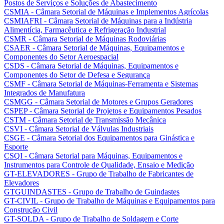
Postos de Serviços e Soluções de Abastecimento
CSMIA - Câmara Setorial de Máquinas e Implementos Agrícolas
CSMIAFRI - Câmara Setorial de Máquinas para a Indústria
Alimentícia, Farmacêutica e Refrigeração Industrial
CSMR - Câmara Setorial de Máquinas Rodoviárias
CSAER - Câmara Setorial de Máquinas, Equipamentos e
Componentes do Setor Aeroespacial
CSDS - Câmara Setorial de Máquinas, Equipamentos e
Componentes do Setor de Defesa e Segurança
CSMF - Câmara Setorial de Máquinas-Ferramenta e Sistemas
Integrados de Manufatura
CSMGG - Câmara Setorial de Motores e Grupos Geradores
CSPEP - Câmara Setorial de Projetos e Equipamentos Pesados
CSTM - Câmara Setorial de Transmissão Mecânica
CSVI - Câmara Setorial de Válvulas Industriais
CSGE - Câmara Setorial dos Equipamentos para Ginástica e
Esporte
CSQI - Câmara Setorial para Máquinas, Equipamentos e
Instrumentos para Controle de Qualidade, Ensaio e Medição
GT-ELEVADORES - Grupo de Trabalho de Fabricantes de
Elevadores
GTGUINDASTES - Grupo de Trabalho de Guindastes
GT-CIVIL - Grupo de Trabalho de Máquinas e Equipamentos para
Construção Civil
GT-SOLDA - Grupo de Trabalho de Soldagem e Corte