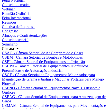
Feira Nacional
Conselho temático
Webinar
Reunião Ordinária
Feira Internacional
Reuniões
Coletiva de Imprensa
Congresso
Almoços e Confraternizações
Conselho setorial
Seminário
Câmaras
CSAG - Câmara Setorial de Ar Comprimido e Gases
CSBM - Câmara Setorial de Bombas e Motobombas
CSEI - Câmara Setorial de Equipamentos de Irrigação
CSHPA - Câmara Setorial de Equipamentos Hidráulicos,
Pneumáticos e de Automação Industrial
CSGF - Câmara Setorial de Equipamentos Motorizados para
Manutenção de Grama e Jardim e Máquinas Portáteis para Manejo
Florestal
CSENO - Câmara Setorial de Equipamentos Navais, Offshore e
Onshore
CSEAG - Câmara Setorial de Equipamentos para Armazenagem de
Grãos
CSMAM - Câmara Setorial de Equipamentos para Movimentação e