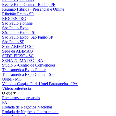
Recife Expo Center - Recife, PE
Reunião Híbrida - Presencial e Online
Ribeirão Preto - SP
RIOCENTRO
São Paulo e online
São Paulo Expo
São Paulo Expo - SP
São Paulo Expo, São Paulo-SP
São Paulo SP
Sede ABIMAQ SP
Sede da ABIMAQ
SEDE FIESC - SC
SENAI/CIMATEC - BA
Studio 5 -Centro de Convenções
Transamerica Expo Center
Transamerica Expo Center - SP
Usipa - MG
Vale dos Carajás Park Hotel Parauapebas / PA
Videoconferência
O que
Encontros empresariais
FAT
Rodada de Negócios Nacional
Rodada de Negócios Internacional