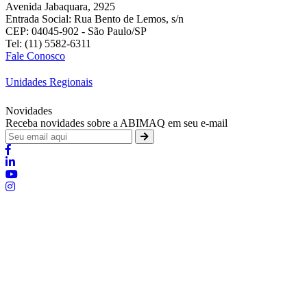
Avenida Jabaquara, 2925
Entrada Social: Rua Bento de Lemos, s/n
CEP: 04045-902 - São Paulo/SP
Tel: (11) 5582-6311
Fale Conosco
Unidades Regionais
Novidades
Receba novidades sobre a ABIMAQ em seu e-mail
Brasília - Distrito Federal
:
SHIS - QI 11 - Bloco "S"
:
relgov@abimaq.org.br
Belo Horizonte - Minas Gerais
:
Av. Getúlio Vargas, 446 Sala 701 - Bairro: Funcionários