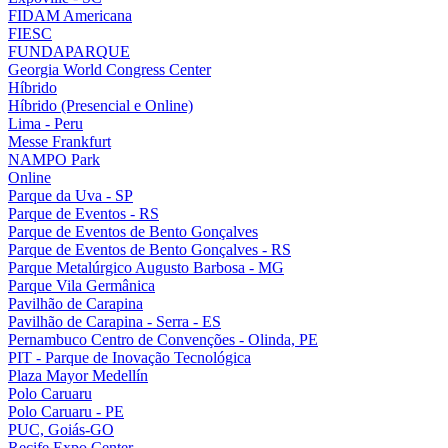
FIDAM Americana
FIESC
FUNDAPARQUE
Georgia World Congress Center
Híbrido
Híbrido (Presencial e Online)
Lima - Peru
Messe Frankfurt
NAMPO Park
Online
Parque da Uva - SP
Parque de Eventos - RS
Parque de Eventos de Bento Gonçalves
Parque de Eventos de Bento Gonçalves - RS
Parque Metalúrgico Augusto Barbosa - MG
Parque Vila Germânica
Pavilhão de Carapina
Pavilhão de Carapina - Serra - ES
Pernambuco Centro de Convenções - Olinda, PE
PIT - Parque de Inovação Tecnológica
Plaza Mayor Medellín
Polo Caruaru
Polo Caruaru - PE
PUC, Goiás-GO
Recife Expo Center