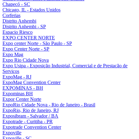
Chapecó - SC
Chicago, IL - Estados Unidos
Corferias
Distrito Anhembi
Distrito Anhembi - SP
Espacio Riesco
EXPO CENTER NORTE
Expo center Norte - São Paulo - SP
Expo Center Norte - SP
Expo Mag
Expo Rio Cidade Nova
Expo Usipa - Exposição Industrial, Comercial e de Prestação de
Serviços
ExpoMag - RJ
ExpoMag Convention Center
EXPOMINAS - BH
Expominas BH
Expor Center Norte
ExpoRio Cidade Nova - Rio de Janeiro - Brasil
ExpoRio, Rio de Janeiro, RJ
Exposibram - Salvador / BA
Expotrade - Curitiba - PR
Expotrade Convention Center
Expoville
Expoville - SC