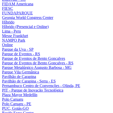
FIDAM Americana
FIESC
FUNDAPARQUE
Georgia World Congress Center
Híbrido
Híbrido (Presencial e Online)
Lima - Peru
Messe Frankfurt
NAMPO Park
Online
Parque da Uva - SP
Parque de Eventos - RS
Parque de Eventos de Bento Gonçalves
Parque de Eventos de Bento Gonçalves - RS
Parque Metalúrgico Augusto Barbosa - MG
Parque Vila Germânica
Pavilhão de Carapina
Pavilhão de Carapina - Serra - ES
Pernambuco Centro de Convenções - Olinda, PE
PIT - Parque de Inovação Tecnológica
Plaza Mayor Medellín
Polo Caruaru
Polo Caruaru - PE
PUC, Goiás-GO
Recife Expo Center