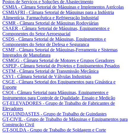
Postos de Serviços e Soluções de Abastecimento
CSMIA - Câmara Setorial de Máquinas e Implementos Agrícolas
CSMIAFRI - Câmara Setorial de Máquinas para a Indústria
Alimentícia, Farmacêutica e Refrigeração Industrial
CSMR - Câmara Setorial de Máquinas Rodoviárias
CSAER - Câmara Setorial de Máquinas, Equipamentos e
Componentes do Setor Aeroespacial
CSDS - Câmara Setorial de Máquinas, Equipamentos e
Componentes do Setor de Defesa e Segurança
CSMF - Câmara Setorial de Máquinas-Ferramenta e Sistemas
Integrados de Manufatura
CSMGG - Câmara Setorial de Motores e Grupos Geradores
CSPEP - Câmara Setorial de Projetos e Equipamentos Pesados
CSTM - Câmara Setorial de Transmissão Mecânica
CSVI - Câmara Setorial de Válvulas Industriais
CSGE - Câmara Setorial dos Equipamentos para Ginástica e
Esporte
CSQI - Câmara Setorial para Máquinas, Equipamentos e
Instrumentos para Controle de Qualidade, Ensaio e Medição
GT-ELEVADORES - Grupo de Trabalho de Fabricantes de
Elevadores
GTGUINDASTES - Grupo de Trabalho de Guindastes
GT-CIVIL - Grupo de Trabalho de Máquinas e Equipamentos para
Construção Civil
GT-SOLDA - Grupo de Trabalho de Soldagem e Corte