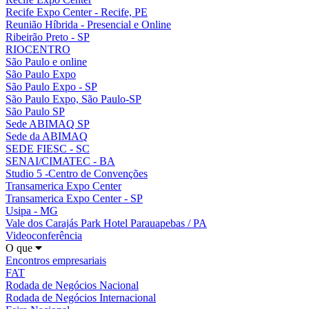
Recife Expo Center - Recife, PE
Reunião Híbrida - Presencial e Online
Ribeirão Preto - SP
RIOCENTRO
São Paulo e online
São Paulo Expo
São Paulo Expo - SP
São Paulo Expo, São Paulo-SP
São Paulo SP
Sede ABIMAQ SP
Sede da ABIMAQ
SEDE FIESC - SC
SENAI/CIMATEC - BA
Studio 5 -Centro de Convenções
Transamerica Expo Center
Transamerica Expo Center - SP
Usipa - MG
Vale dos Carajás Park Hotel Parauapebas / PA
Videoconferência
O que
Encontros empresariais
FAT
Rodada de Negócios Nacional
Rodada de Negócios Internacional