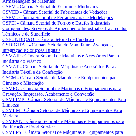
Armazenagem de Materiais
CSEM - Câmara Setorial de Estruturas Modulares
CSVED - Câmara Setorial de Fabricantes de Vedações
CSFM - Câmara Setorial de Ferramentarias e Modelações
CSFEI - Câmara Setorial de Fornos e Estufas Industriais,
Componentes, Serviços de Aquecimento Industrial e Tratamentos
Térmicos e de Superfície
CSFUNDIÇÃO - Câmara Setorial de Fundição
CSDIGITAL - Câmara Setorial de Manufatura Avançada,
Integração e Soluções Digitais
CSMAIP - Câmara Setorial de Máquinas e Acessórios Para a
Indústria do Plástico
CSMAT - Câmara Setorial de Máquinas e Acessórios Para a
Indústria Têxtil e de Confecção
CSCM - Câmara Setorial de Máquinas e Equipamentos para
Cimento e Mineração
CSMEG - Câmara Setorial de Máquinas e Equipamentos para
Gravação, Impressão, Acabamento e Conversão
CSMLIMP - Câmara Setorial de Máquinas e Equipamentos Para
Limpeza
CSMEM - Câmara Setorial de Máquinas e Equipamentos Para
Madeira
CSMPAN - Câmara Setorial de Máquinas e Equipamentos para
Panificação e Food Service
CSMEPS - Câmara Setorial de Máquinas e Equipamentos para