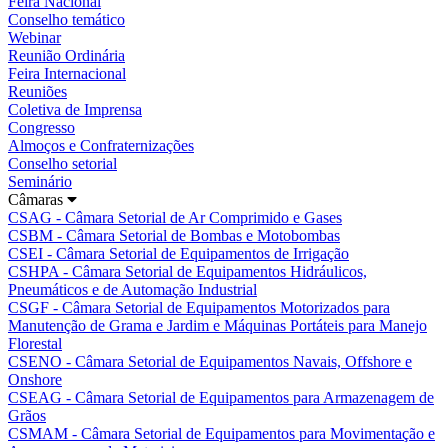
Feira Nacional
Conselho temático
Webinar
Reunião Ordinária
Feira Internacional
Reuniões
Coletiva de Imprensa
Congresso
Almoços e Confraternizações
Conselho setorial
Seminário
Câmaras
CSAG - Câmara Setorial de Ar Comprimido e Gases
CSBM - Câmara Setorial de Bombas e Motobombas
CSEI - Câmara Setorial de Equipamentos de Irrigação
CSHPA - Câmara Setorial de Equipamentos Hidráulicos,
Pneumáticos e de Automação Industrial
CSGF - Câmara Setorial de Equipamentos Motorizados para
Manutenção de Grama e Jardim e Máquinas Portáteis para Manejo
Florestal
CSENO - Câmara Setorial de Equipamentos Navais, Offshore e
Onshore
CSEAG - Câmara Setorial de Equipamentos para Armazenagem de
Grãos
CSMAM - Câmara Setorial de Equipamentos para Movimentação e