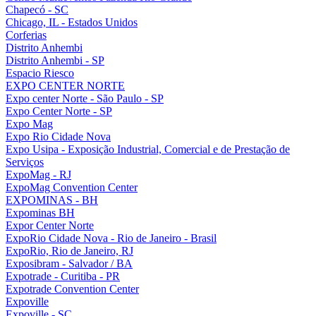
Chapecó - SC
Chicago, IL - Estados Unidos
Corferias
Distrito Anhembi
Distrito Anhembi - SP
Espacio Riesco
EXPO CENTER NORTE
Expo center Norte - São Paulo - SP
Expo Center Norte - SP
Expo Mag
Expo Rio Cidade Nova
Expo Usipa - Exposição Industrial, Comercial e de Prestação de
Serviços
ExpoMag - RJ
ExpoMag Convention Center
EXPOMINAS - BH
Expominas BH
Expor Center Norte
ExpoRio Cidade Nova - Rio de Janeiro - Brasil
ExpoRio, Rio de Janeiro, RJ
Exposibram - Salvador / BA
Expotrade - Curitiba - PR
Expotrade Convention Center
Expoville
Expoville - SC