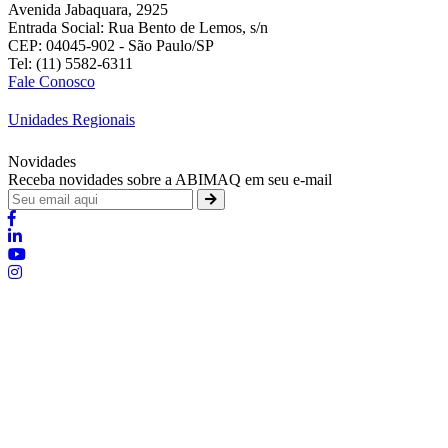
Avenida Jabaquara, 2925
Entrada Social: Rua Bento de Lemos, s/n
CEP: 04045-902 - São Paulo/SP
Tel: (11) 5582-6311
Fale Conosco
Unidades Regionais
Novidades
Receba novidades sobre a ABIMAQ em seu e-mail
Brasília - Distrito Federal
:
SHIS - QI 11 - Bloco "S"
:
relgov@abimaq.org.br
Belo Horizonte - Minas Gerais
:
Av. Getúlio Vargas, 446 Sala 701 - Bairro: Funcionários