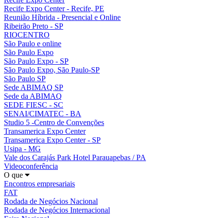
Recife Expo Center - Recife, PE
Reunião Híbrida - Presencial e Online
Ribeirão Preto - SP
RIOCENTRO
São Paulo e online
São Paulo Expo
São Paulo Expo - SP
São Paulo Expo, São Paulo-SP
São Paulo SP
Sede ABIMAQ SP
Sede da ABIMAQ
SEDE FIESC - SC
SENAI/CIMATEC - BA
Studio 5 -Centro de Convenções
Transamerica Expo Center
Transamerica Expo Center - SP
Usipa - MG
Vale dos Carajás Park Hotel Parauapebas / PA
Videoconferência
O que
Encontros empresariais
FAT
Rodada de Negócios Nacional
Rodada de Negócios Internacional