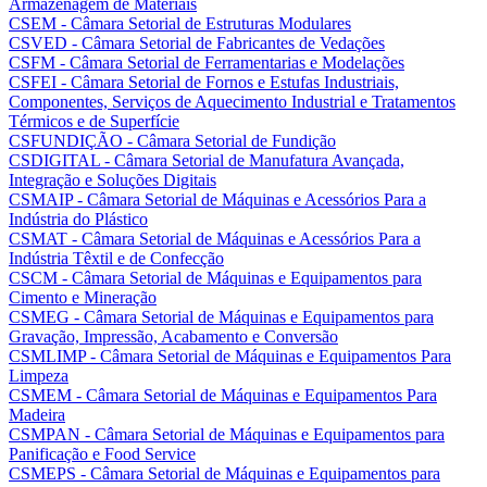
Armazenagem de Materiais
CSEM - Câmara Setorial de Estruturas Modulares
CSVED - Câmara Setorial de Fabricantes de Vedações
CSFM - Câmara Setorial de Ferramentarias e Modelações
CSFEI - Câmara Setorial de Fornos e Estufas Industriais,
Componentes, Serviços de Aquecimento Industrial e Tratamentos
Térmicos e de Superfície
CSFUNDIÇÃO - Câmara Setorial de Fundição
CSDIGITAL - Câmara Setorial de Manufatura Avançada,
Integração e Soluções Digitais
CSMAIP - Câmara Setorial de Máquinas e Acessórios Para a
Indústria do Plástico
CSMAT - Câmara Setorial de Máquinas e Acessórios Para a
Indústria Têxtil e de Confecção
CSCM - Câmara Setorial de Máquinas e Equipamentos para
Cimento e Mineração
CSMEG - Câmara Setorial de Máquinas e Equipamentos para
Gravação, Impressão, Acabamento e Conversão
CSMLIMP - Câmara Setorial de Máquinas e Equipamentos Para
Limpeza
CSMEM - Câmara Setorial de Máquinas e Equipamentos Para
Madeira
CSMPAN - Câmara Setorial de Máquinas e Equipamentos para
Panificação e Food Service
CSMEPS - Câmara Setorial de Máquinas e Equipamentos para