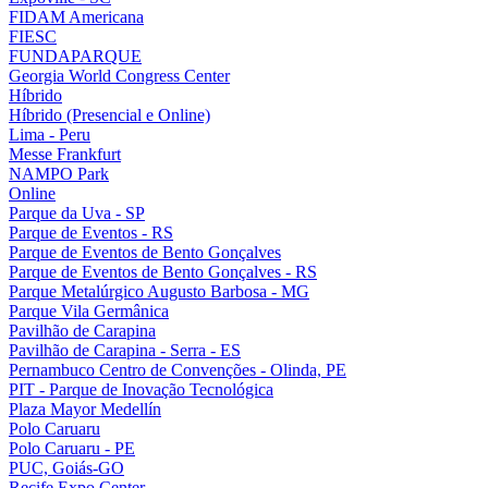
FIDAM Americana
FIESC
FUNDAPARQUE
Georgia World Congress Center
Híbrido
Híbrido (Presencial e Online)
Lima - Peru
Messe Frankfurt
NAMPO Park
Online
Parque da Uva - SP
Parque de Eventos - RS
Parque de Eventos de Bento Gonçalves
Parque de Eventos de Bento Gonçalves - RS
Parque Metalúrgico Augusto Barbosa - MG
Parque Vila Germânica
Pavilhão de Carapina
Pavilhão de Carapina - Serra - ES
Pernambuco Centro de Convenções - Olinda, PE
PIT - Parque de Inovação Tecnológica
Plaza Mayor Medellín
Polo Caruaru
Polo Caruaru - PE
PUC, Goiás-GO
Recife Expo Center