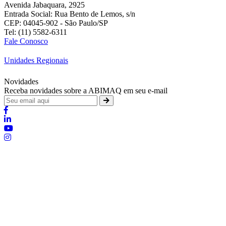
Avenida Jabaquara, 2925
Entrada Social: Rua Bento de Lemos, s/n
CEP: 04045-902 - São Paulo/SP
Tel: (11) 5582-6311
Fale Conosco
Unidades Regionais
Novidades
Receba novidades sobre a ABIMAQ em seu e-mail
Brasília - Distrito Federal
:
SHIS - QI 11 - Bloco "S"
:
relgov@abimaq.org.br
Belo Horizonte - Minas Gerais
:
Av. Getúlio Vargas, 446 Sala 701 - Bairro: Funcionários