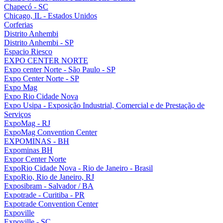
Chapecó - SC
Chicago, IL - Estados Unidos
Corferias
Distrito Anhembi
Distrito Anhembi - SP
Espacio Riesco
EXPO CENTER NORTE
Expo center Norte - São Paulo - SP
Expo Center Norte - SP
Expo Mag
Expo Rio Cidade Nova
Expo Usipa - Exposição Industrial, Comercial e de Prestação de
Serviços
ExpoMag - RJ
ExpoMag Convention Center
EXPOMINAS - BH
Expominas BH
Expor Center Norte
ExpoRio Cidade Nova - Rio de Janeiro - Brasil
ExpoRio, Rio de Janeiro, RJ
Exposibram - Salvador / BA
Expotrade - Curitiba - PR
Expotrade Convention Center
Expoville
Expoville - SC