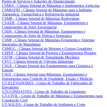
Postos de Serviços e Soluções de Abastecimento
CSMIA - Câmara Setorial de Máquinas e Implementos Agrícolas
CSMIAFRI - Câmara Setorial de Máquinas para a Indústria
Alimentícia, Farmacêutica e Refrigeração Industrial
CSMR - Câmara Setorial de Máquinas Rodoviárias
CSAER - Câmara Setorial de Máquinas, Equipamentos e
Componentes do Setor Aeroespacial
CSDS - Câmara Setorial de Máquinas, Equipamentos e
Componentes do Setor de Defesa e Segurança
CSMF - Câmara Setorial de Máquinas-Ferramenta e Sistemas
Integrados de Manufatura
CSMGG - Câmara Setorial de Motores e Grupos Geradores
CSPEP - Câmara Setorial de Projetos e Equipamentos Pesados
CSTM - Câmara Setorial de Transmissão Mecânica
CSVI - Câmara Setorial de Válvulas Industriais
CSGE - Câmara Setorial dos Equipamentos para Ginástica e
Esporte
CSQI - Câmara Setorial para Máquinas, Equipamentos e
Instrumentos para Controle de Qualidade, Ensaio e Medição
GT-ELEVADORES - Grupo de Trabalho de Fabricantes de
Elevadores
GTGUINDASTES - Grupo de Trabalho de Guindastes
GT-CIVIL - Grupo de Trabalho de Máquinas e Equipamentos para
Construção Civil
GT-SOLDA - Grupo de Trabalho de Soldagem e Corte