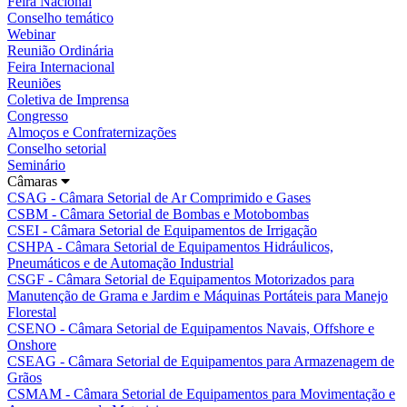
Feira Nacional
Conselho temático
Webinar
Reunião Ordinária
Feira Internacional
Reuniões
Coletiva de Imprensa
Congresso
Almoços e Confraternizações
Conselho setorial
Seminário
Câmaras
CSAG - Câmara Setorial de Ar Comprimido e Gases
CSBM - Câmara Setorial de Bombas e Motobombas
CSEI - Câmara Setorial de Equipamentos de Irrigação
CSHPA - Câmara Setorial de Equipamentos Hidráulicos,
Pneumáticos e de Automação Industrial
CSGF - Câmara Setorial de Equipamentos Motorizados para
Manutenção de Grama e Jardim e Máquinas Portáteis para Manejo
Florestal
CSENO - Câmara Setorial de Equipamentos Navais, Offshore e
Onshore
CSEAG - Câmara Setorial de Equipamentos para Armazenagem de
Grãos
CSMAM - Câmara Setorial de Equipamentos para Movimentação e