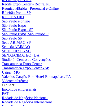
Recife Expo Center - Recife, PE
Reunião Híbrida - Presencial e Online
Ribeirão Preto - SP
RIOCENTRO
São Paulo e online
São Paulo Expo
São Paulo Expo - SP
São Paulo Expo, São Paulo-SP
São Paulo SP
Sede ABIMAQ SP
Sede da ABIMAQ
SEDE FIESC - SC
SENAI/CIMATEC - BA
Studio 5 -Centro de Convenções
Transamerica Expo Center
Transamerica Expo Center - SP
Usipa - MG
Vale dos Carajás Park Hotel Parauapebas / PA
Videoconferência
O que
Encontros empresariais
FAT
Rodada de Negócios Nacional
Rodada de Negócios Internacional