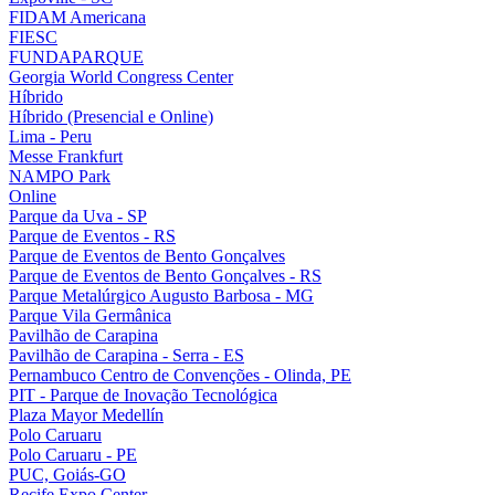
FIDAM Americana
FIESC
FUNDAPARQUE
Georgia World Congress Center
Híbrido
Híbrido (Presencial e Online)
Lima - Peru
Messe Frankfurt
NAMPO Park
Online
Parque da Uva - SP
Parque de Eventos - RS
Parque de Eventos de Bento Gonçalves
Parque de Eventos de Bento Gonçalves - RS
Parque Metalúrgico Augusto Barbosa - MG
Parque Vila Germânica
Pavilhão de Carapina
Pavilhão de Carapina - Serra - ES
Pernambuco Centro de Convenções - Olinda, PE
PIT - Parque de Inovação Tecnológica
Plaza Mayor Medellín
Polo Caruaru
Polo Caruaru - PE
PUC, Goiás-GO
Recife Expo Center