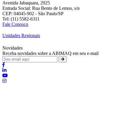
Avenida Jabaquara, 2925
Entrada Social: Rua Bento de Lemos, s/n
CEP: 04045-902 - São Paulo/SP
Tel: (11) 5582-6311
Fale Conosco
Unidades Regionais
Novidades
Receba novidades sobre a ABIMAQ em seu e-mail
Brasília - Distrito Federal
:
SHIS - QI 11 - Bloco "S"
:
relgov@abimaq.org.br
Belo Horizonte - Minas Gerais
:
Av. Getúlio Vargas, 446 Sala 701 - Bairro: Funcionários