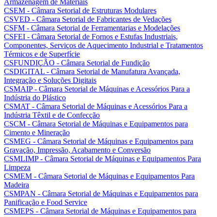
Armazenagem de Materiais
CSEM - Câmara Setorial de Estruturas Modulares
CSVED - Câmara Setorial de Fabricantes de Vedações
CSFM - Câmara Setorial de Ferramentarias e Modelações
CSFEI - Câmara Setorial de Fornos e Estufas Industriais,
Componentes, Serviços de Aquecimento Industrial e Tratamentos
Térmicos e de Superfície
CSFUNDIÇÃO - Câmara Setorial de Fundição
CSDIGITAL - Câmara Setorial de Manufatura Avançada,
Integração e Soluções Digitais
CSMAIP - Câmara Setorial de Máquinas e Acessórios Para a
Indústria do Plástico
CSMAT - Câmara Setorial de Máquinas e Acessórios Para a
Indústria Têxtil e de Confecção
CSCM - Câmara Setorial de Máquinas e Equipamentos para
Cimento e Mineração
CSMEG - Câmara Setorial de Máquinas e Equipamentos para
Gravação, Impressão, Acabamento e Conversão
CSMLIMP - Câmara Setorial de Máquinas e Equipamentos Para
Limpeza
CSMEM - Câmara Setorial de Máquinas e Equipamentos Para
Madeira
CSMPAN - Câmara Setorial de Máquinas e Equipamentos para
Panificação e Food Service
CSMEPS - Câmara Setorial de Máquinas e Equipamentos para