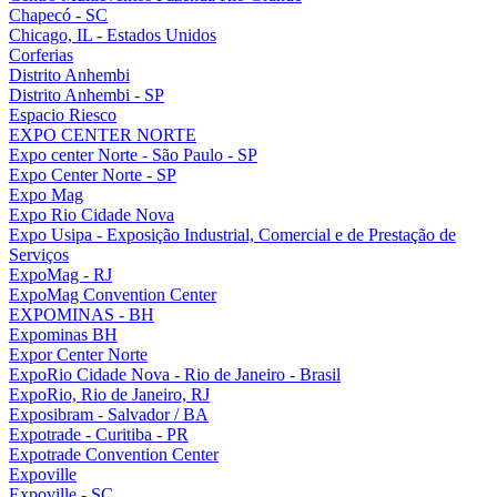
Chapecó - SC
Chicago, IL - Estados Unidos
Corferias
Distrito Anhembi
Distrito Anhembi - SP
Espacio Riesco
EXPO CENTER NORTE
Expo center Norte - São Paulo - SP
Expo Center Norte - SP
Expo Mag
Expo Rio Cidade Nova
Expo Usipa - Exposição Industrial, Comercial e de Prestação de
Serviços
ExpoMag - RJ
ExpoMag Convention Center
EXPOMINAS - BH
Expominas BH
Expor Center Norte
ExpoRio Cidade Nova - Rio de Janeiro - Brasil
ExpoRio, Rio de Janeiro, RJ
Exposibram - Salvador / BA
Expotrade - Curitiba - PR
Expotrade Convention Center
Expoville
Expoville - SC