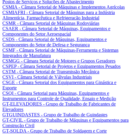
Postos de Serviços e Soluções de Abastecimento
CSMIA - Câmara Setorial de Máquinas e Implementos Agrícolas
CSMIAFRI - Câmara Setorial de Máquinas para a Indústria
Alimentícia, Farmacêutica e Refrigeração Industrial
CSMR - Câmara Setorial de Máquinas Rodoviárias
CSAER - Câmara Setorial de Máquinas, Equipamentos e
Componentes do Setor Aeroespacial
CSDS - Câmara Setorial de Máquinas, Equipamentos e
Componentes do Setor de Defesa e Segurança
CSMF - Câmara Setorial de Máquinas-Ferramenta e Sistemas
Integrados de Manufatura
CSMGG - Câmara Setorial de Motores e Grupos Geradores
CSPEP - Câmara Setorial de Projetos e Equipamentos Pesados
CSTM - Câmara Setorial de Transmissão Mecânica
CSVI - Câmara Setorial de Válvulas Industriais
CSGE - Câmara Setorial dos Equipamentos para Ginástica e
Esporte
CSQI - Câmara Setorial para Máquinas, Equipamentos e
Instrumentos para Controle de Qualidade, Ensaio e Medição
GT-ELEVADORES - Grupo de Trabalho de Fabricantes de
Elevadores
GTGUINDASTES - Grupo de Trabalho de Guindastes
GT-CIVIL - Grupo de Trabalho de Máquinas e Equipamentos para
Construção Civil
GT-SOLDA - Grupo de Trabalho de Soldagem e Corte