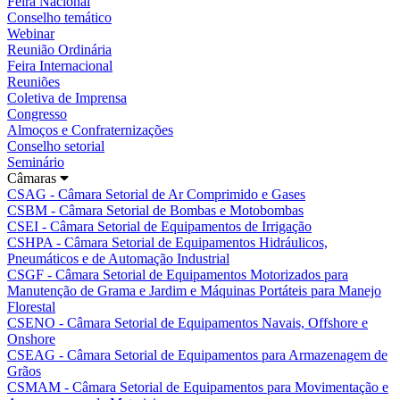
Feira Nacional
Conselho temático
Webinar
Reunião Ordinária
Feira Internacional
Reuniões
Coletiva de Imprensa
Congresso
Almoços e Confraternizações
Conselho setorial
Seminário
Câmaras
CSAG - Câmara Setorial de Ar Comprimido e Gases
CSBM - Câmara Setorial de Bombas e Motobombas
CSEI - Câmara Setorial de Equipamentos de Irrigação
CSHPA - Câmara Setorial de Equipamentos Hidráulicos,
Pneumáticos e de Automação Industrial
CSGF - Câmara Setorial de Equipamentos Motorizados para
Manutenção de Grama e Jardim e Máquinas Portáteis para Manejo
Florestal
CSENO - Câmara Setorial de Equipamentos Navais, Offshore e
Onshore
CSEAG - Câmara Setorial de Equipamentos para Armazenagem de
Grãos
CSMAM - Câmara Setorial de Equipamentos para Movimentação e