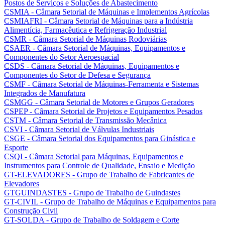
Postos de Serviços e Soluções de Abastecimento
CSMIA - Câmara Setorial de Máquinas e Implementos Agrícolas
CSMIAFRI - Câmara Setorial de Máquinas para a Indústria
Alimentícia, Farmacêutica e Refrigeração Industrial
CSMR - Câmara Setorial de Máquinas Rodoviárias
CSAER - Câmara Setorial de Máquinas, Equipamentos e
Componentes do Setor Aeroespacial
CSDS - Câmara Setorial de Máquinas, Equipamentos e
Componentes do Setor de Defesa e Segurança
CSMF - Câmara Setorial de Máquinas-Ferramenta e Sistemas
Integrados de Manufatura
CSMGG - Câmara Setorial de Motores e Grupos Geradores
CSPEP - Câmara Setorial de Projetos e Equipamentos Pesados
CSTM - Câmara Setorial de Transmissão Mecânica
CSVI - Câmara Setorial de Válvulas Industriais
CSGE - Câmara Setorial dos Equipamentos para Ginástica e
Esporte
CSQI - Câmara Setorial para Máquinas, Equipamentos e
Instrumentos para Controle de Qualidade, Ensaio e Medição
GT-ELEVADORES - Grupo de Trabalho de Fabricantes de
Elevadores
GTGUINDASTES - Grupo de Trabalho de Guindastes
GT-CIVIL - Grupo de Trabalho de Máquinas e Equipamentos para
Construção Civil
GT-SOLDA - Grupo de Trabalho de Soldagem e Corte