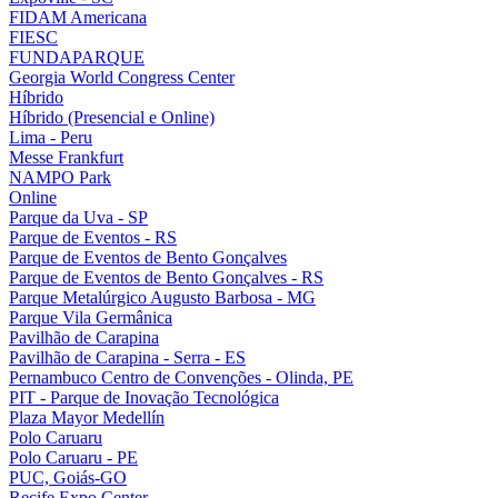
FIDAM Americana
FIESC
FUNDAPARQUE
Georgia World Congress Center
Híbrido
Híbrido (Presencial e Online)
Lima - Peru
Messe Frankfurt
NAMPO Park
Online
Parque da Uva - SP
Parque de Eventos - RS
Parque de Eventos de Bento Gonçalves
Parque de Eventos de Bento Gonçalves - RS
Parque Metalúrgico Augusto Barbosa - MG
Parque Vila Germânica
Pavilhão de Carapina
Pavilhão de Carapina - Serra - ES
Pernambuco Centro de Convenções - Olinda, PE
PIT - Parque de Inovação Tecnológica
Plaza Mayor Medellín
Polo Caruaru
Polo Caruaru - PE
PUC, Goiás-GO
Recife Expo Center