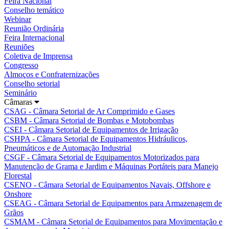
Feira Nacional
Conselho temático
Webinar
Reunião Ordinária
Feira Internacional
Reuniões
Coletiva de Imprensa
Congresso
Almoços e Confraternizações
Conselho setorial
Seminário
Câmaras
CSAG - Câmara Setorial de Ar Comprimido e Gases
CSBM - Câmara Setorial de Bombas e Motobombas
CSEI - Câmara Setorial de Equipamentos de Irrigação
CSHPA - Câmara Setorial de Equipamentos Hidráulicos,
Pneumáticos e de Automação Industrial
CSGF - Câmara Setorial de Equipamentos Motorizados para
Manutenção de Grama e Jardim e Máquinas Portáteis para Manejo
Florestal
CSENO - Câmara Setorial de Equipamentos Navais, Offshore e
Onshore
CSEAG - Câmara Setorial de Equipamentos para Armazenagem de
Grãos
CSMAM - Câmara Setorial de Equipamentos para Movimentação e