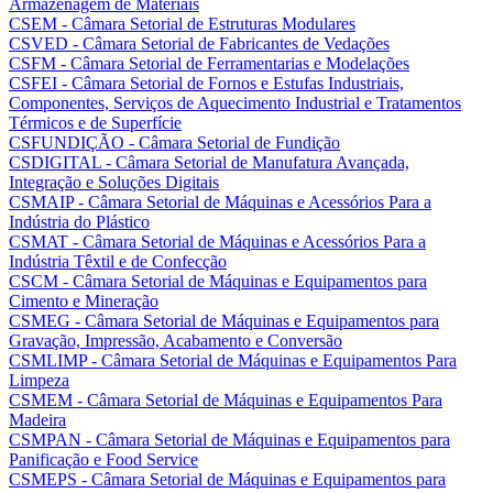
Armazenagem de Materiais
CSEM - Câmara Setorial de Estruturas Modulares
CSVED - Câmara Setorial de Fabricantes de Vedações
CSFM - Câmara Setorial de Ferramentarias e Modelações
CSFEI - Câmara Setorial de Fornos e Estufas Industriais,
Componentes, Serviços de Aquecimento Industrial e Tratamentos
Térmicos e de Superfície
CSFUNDIÇÃO - Câmara Setorial de Fundição
CSDIGITAL - Câmara Setorial de Manufatura Avançada,
Integração e Soluções Digitais
CSMAIP - Câmara Setorial de Máquinas e Acessórios Para a
Indústria do Plástico
CSMAT - Câmara Setorial de Máquinas e Acessórios Para a
Indústria Têxtil e de Confecção
CSCM - Câmara Setorial de Máquinas e Equipamentos para
Cimento e Mineração
CSMEG - Câmara Setorial de Máquinas e Equipamentos para
Gravação, Impressão, Acabamento e Conversão
CSMLIMP - Câmara Setorial de Máquinas e Equipamentos Para
Limpeza
CSMEM - Câmara Setorial de Máquinas e Equipamentos Para
Madeira
CSMPAN - Câmara Setorial de Máquinas e Equipamentos para
Panificação e Food Service
CSMEPS - Câmara Setorial de Máquinas e Equipamentos para