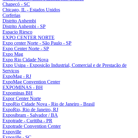
Chapecó - SC
Chicago, IL - Estados Unidos
Corferias
Distrito Anhembi
Distrito Anhembi - SP
Espacio Riesco
EXPO CENTER NORTE
Expo center Norte - São Paulo - SP
Expo Center Norte - SP
Expo Mag
Expo Rio Cidade Nova
Expo Usipa - Exposição Industrial, Comercial e de Prestação de
Serviços
ExpoMag - RJ
ExpoMag Convention Center
EXPOMINAS - BH
Expominas BH
Expor Center Norte
ExpoRio Cidade Nova - Rio de Janeiro - Brasil
ExpoRio, Rio de Janeiro, RJ
Exposibram - Salvador / BA
Expotrade - Curitiba - PR
Expotrade Convention Center
Expoville
Expoville - SC