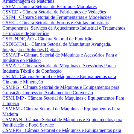
Armazenagem de Materiais
CSEM - Câmara Setorial de Estruturas Modulares
CSVED - Câmara Setorial de Fabricantes de Vedações
CSFM - Câmara Setorial de Ferramentarias e Modelações
CSFEI - Câmara Setorial de Fornos e Estufas Industriais,
Componentes, Serviços de Aquecimento Industrial e Tratamentos
Térmicos e de Superfície
CSFUNDIÇÃO - Câmara Setorial de Fundição
CSDIGITAL - Câmara Setorial de Manufatura Avançada,
Integração e Soluções Digitais
CSMAIP - Câmara Setorial de Máquinas e Acessórios Para a
Indústria do Plástico
CSMAT - Câmara Setorial de Máquinas e Acessórios Para a
Indústria Têxtil e de Confecção
CSCM - Câmara Setorial de Máquinas e Equipamentos para
Cimento e Mineração
CSMEG - Câmara Setorial de Máquinas e Equipamentos para
Gravação, Impressão, Acabamento e Conversão
CSMLIMP - Câmara Setorial de Máquinas e Equipamentos Para
Limpeza
CSMEM - Câmara Setorial de Máquinas e Equipamentos Para
Madeira
CSMPAN - Câmara Setorial de Máquinas e Equipamentos para
Panificação e Food Service
CSMEPS - Câmara Setorial de Máquinas e Equipamentos para