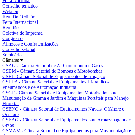
Feira Nacional
Conselho temático
Webinar
Reunião Ordinária
Feira Internacional
Reuniões
Coletiva de Imprensa
Congresso
Almoços e Confraternizações
Conselho setorial
Seminário
Câmaras
CSAG - Câmara Setorial de Ar Comprimido e Gases
CSBM - Câmara Setorial de Bombas e Motobombas
CSEI - Câmara Setorial de Equipamentos de Irrigação
CSHPA - Câmara Setorial de Equipamentos Hidráulicos,
Pneumáticos e de Automação Industrial
CSGF - Câmara Setorial de Equipamentos Motorizados para
Manutenção de Grama e Jardim e Máquinas Portáteis para Manejo
Florestal
CSENO - Câmara Setorial de Equipamentos Navais, Offshore e
Onshore
CSEAG - Câmara Setorial de Equipamentos para Armazenagem de
Grãos
CSMAM - Câmara Setorial de Equipamentos para Movimentação e