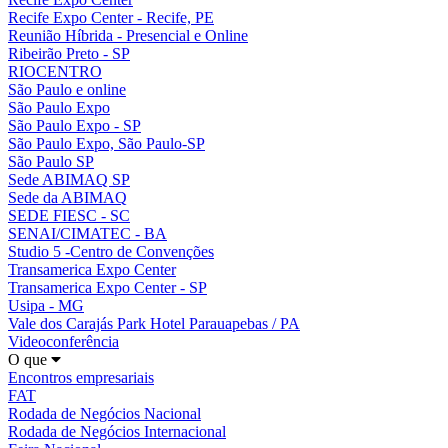
Recife Expo Center - Recife, PE
Reunião Híbrida - Presencial e Online
Ribeirão Preto - SP
RIOCENTRO
São Paulo e online
São Paulo Expo
São Paulo Expo - SP
São Paulo Expo, São Paulo-SP
São Paulo SP
Sede ABIMAQ SP
Sede da ABIMAQ
SEDE FIESC - SC
SENAI/CIMATEC - BA
Studio 5 -Centro de Convenções
Transamerica Expo Center
Transamerica Expo Center - SP
Usipa - MG
Vale dos Carajás Park Hotel Parauapebas / PA
Videoconferência
O que
Encontros empresariais
FAT
Rodada de Negócios Nacional
Rodada de Negócios Internacional