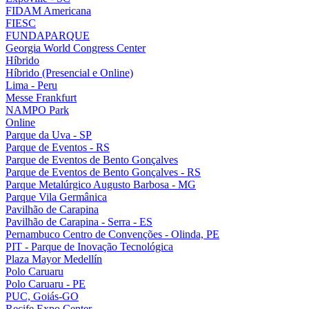
FIDAM Americana
FIESC
FUNDAPARQUE
Georgia World Congress Center
Híbrido
Híbrido (Presencial e Online)
Lima - Peru
Messe Frankfurt
NAMPO Park
Online
Parque da Uva - SP
Parque de Eventos - RS
Parque de Eventos de Bento Gonçalves
Parque de Eventos de Bento Gonçalves - RS
Parque Metalúrgico Augusto Barbosa - MG
Parque Vila Germânica
Pavilhão de Carapina
Pavilhão de Carapina - Serra - ES
Pernambuco Centro de Convenções - Olinda, PE
PIT - Parque de Inovação Tecnológica
Plaza Mayor Medellín
Polo Caruaru
Polo Caruaru - PE
PUC, Goiás-GO
Recife Expo Center