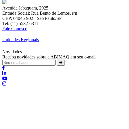
Avenida Jabaquara, 2925
Entrada Social: Rua Bento de Lemos, s/n
CEP: 04045-902 - São Paulo/SP
Tel: (11) 5582-6311
Fale Conosco
Unidades Regionais
Novidades
Receba novidades sobre a ABIMAQ em seu e-mail
Brasília - Distrito Federal
:
SHIS - QI 11 - Bloco "S"
:
relgov@abimaq.org.br
Belo Horizonte - Minas Gerais