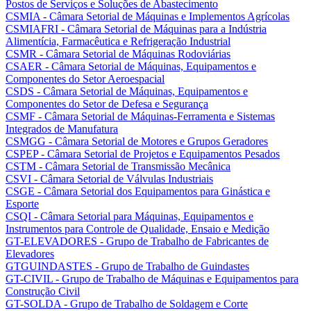
Postos de Serviços e Soluções de Abastecimento
CSMIA - Câmara Setorial de Máquinas e Implementos Agrícolas
CSMIAFRI - Câmara Setorial de Máquinas para a Indústria
Alimentícia, Farmacêutica e Refrigeração Industrial
CSMR - Câmara Setorial de Máquinas Rodoviárias
CSAER - Câmara Setorial de Máquinas, Equipamentos e
Componentes do Setor Aeroespacial
CSDS - Câmara Setorial de Máquinas, Equipamentos e
Componentes do Setor de Defesa e Segurança
CSMF - Câmara Setorial de Máquinas-Ferramenta e Sistemas
Integrados de Manufatura
CSMGG - Câmara Setorial de Motores e Grupos Geradores
CSPEP - Câmara Setorial de Projetos e Equipamentos Pesados
CSTM - Câmara Setorial de Transmissão Mecânica
CSVI - Câmara Setorial de Válvulas Industriais
CSGE - Câmara Setorial dos Equipamentos para Ginástica e
Esporte
CSQI - Câmara Setorial para Máquinas, Equipamentos e
Instrumentos para Controle de Qualidade, Ensaio e Medição
GT-ELEVADORES - Grupo de Trabalho de Fabricantes de
Elevadores
GTGUINDASTES - Grupo de Trabalho de Guindastes
GT-CIVIL - Grupo de Trabalho de Máquinas e Equipamentos para
Construção Civil
GT-SOLDA - Grupo de Trabalho de Soldagem e Corte