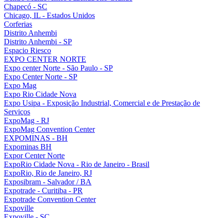
Chapecó - SC
Chicago, IL - Estados Unidos
Corferias
Distrito Anhembi
Distrito Anhembi - SP
Espacio Riesco
EXPO CENTER NORTE
Expo center Norte - São Paulo - SP
Expo Center Norte - SP
Expo Mag
Expo Rio Cidade Nova
Expo Usipa - Exposição Industrial, Comercial e de Prestação de
Serviços
ExpoMag - RJ
ExpoMag Convention Center
EXPOMINAS - BH
Expominas BH
Expor Center Norte
ExpoRio Cidade Nova - Rio de Janeiro - Brasil
ExpoRio, Rio de Janeiro, RJ
Exposibram - Salvador / BA
Expotrade - Curitiba - PR
Expotrade Convention Center
Expoville
Expoville - SC