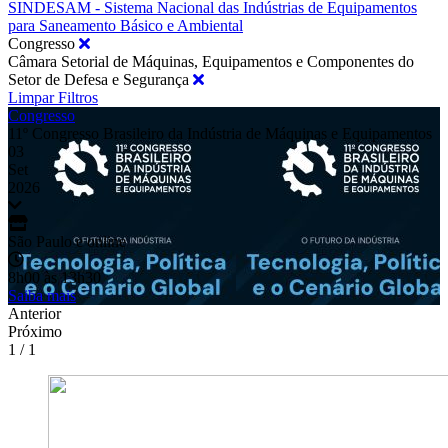
SINDESAM - Sistema Nacional das Indústrias de Equipamentos
para Saneamento Básico e Ambiental
Congresso
Câmara Setorial de Máquinas, Equipamentos e Componentes do
Setor de Defesa e Segurança
Limpar Filtros
Congresso
11º Congresso Brasileiro da Indústria de Máquinas e Equipamentos
03
Set
2026
São Paulo e online
8h00 às 13h30
Saiba mais
Anterior
Próximo
1 / 1