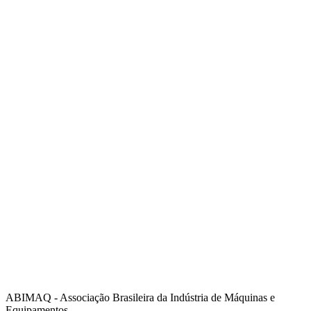
:
Av. Independência, 1840
:
(19) 3432-2517
:
(19) 97128-4664
:
srpi@abimaq.org.br
Ribeirão Preto - São Paulo
:
Av. Pres. Vargas, 2001 | Sala 153
:
(16) 3941-4113
:
(16) 9 9734-2810
São José dos Campos - São Paulo
:
Estrada Dr. Altino Bondesan, 500 | Sala 112
:
(12) 3939-5733
:
(12) 99614-6010
:
srvp@abimaq.org.br
São Paulo - São Paulo
:
Avenida Jabaquara, 2925
:
(11) 5582-6311
ABIMAQ - Associação Brasileira da Indústria de Máquinas e
Equipamentos.