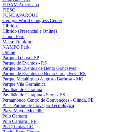
FIDAM Americana
FIESC
FUNDAPARQUE
Georgia World Congress Center
Híbrido
Híbrido (Presencial e Online)
Lima - Peru
Messe Frankfurt
NAMPO Park
Online
Parque da Uva - SP
Parque de Eventos - RS
Parque de Eventos de Bento Gonçalves
Parque de Eventos de Bento Gonçalves - RS
Parque Metalúrgico Augusto Barbosa - MG
Parque Vila Germânica
Pavilhão de Carapina
Pavilhão de Carapina - Serra - ES
Pernambuco Centro de Convenções - Olinda, PE
PIT - Parque de Inovação Tecnológica
Plaza Mayor Medellín
Polo Caruaru
Polo Caruaru - PE
PUC, Goiás-GO
Recife Expo Center