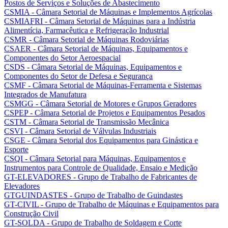
Postos de Serviços e Soluções de Abastecimento
CSMIA - Câmara Setorial de Máquinas e Implementos Agrícolas
CSMIAFRI - Câmara Setorial de Máquinas para a Indústria
Alimentícia, Farmacêutica e Refrigeração Industrial
CSMR - Câmara Setorial de Máquinas Rodoviárias
CSAER - Câmara Setorial de Máquinas, Equipamentos e
Componentes do Setor Aeroespacial
CSDS - Câmara Setorial de Máquinas, Equipamentos e
Componentes do Setor de Defesa e Segurança
CSMF - Câmara Setorial de Máquinas-Ferramenta e Sistemas
Integrados de Manufatura
CSMGG - Câmara Setorial de Motores e Grupos Geradores
CSPEP - Câmara Setorial de Projetos e Equipamentos Pesados
CSTM - Câmara Setorial de Transmissão Mecânica
CSVI - Câmara Setorial de Válvulas Industriais
CSGE - Câmara Setorial dos Equipamentos para Ginástica e
Esporte
CSQI - Câmara Setorial para Máquinas, Equipamentos e
Instrumentos para Controle de Qualidade, Ensaio e Medição
GT-ELEVADORES - Grupo de Trabalho de Fabricantes de
Elevadores
GTGUINDASTES - Grupo de Trabalho de Guindastes
GT-CIVIL - Grupo de Trabalho de Máquinas e Equipamentos para
Construção Civil
GT-SOLDA - Grupo de Trabalho de Soldagem e Corte