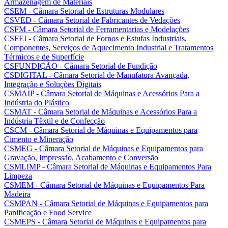
Armazenagem de Materiais
CSEM - Câmara Setorial de Estruturas Modulares
CSVED - Câmara Setorial de Fabricantes de Vedações
CSFM - Câmara Setorial de Ferramentarias e Modelações
CSFEI - Câmara Setorial de Fornos e Estufas Industriais,
Componentes, Serviços de Aquecimento Industrial e Tratamentos
Térmicos e de Superfície
CSFUNDIÇÃO - Câmara Setorial de Fundição
CSDIGITAL - Câmara Setorial de Manufatura Avançada,
Integração e Soluções Digitais
CSMAIP - Câmara Setorial de Máquinas e Acessórios Para a
Indústria do Plástico
CSMAT - Câmara Setorial de Máquinas e Acessórios Para a
Indústria Têxtil e de Confecção
CSCM - Câmara Setorial de Máquinas e Equipamentos para
Cimento e Mineração
CSMEG - Câmara Setorial de Máquinas e Equipamentos para
Gravação, Impressão, Acabamento e Conversão
CSMLIMP - Câmara Setorial de Máquinas e Equipamentos Para
Limpeza
CSMEM - Câmara Setorial de Máquinas e Equipamentos Para
Madeira
CSMPAN - Câmara Setorial de Máquinas e Equipamentos para
Panificação e Food Service
CSMEPS - Câmara Setorial de Máquinas e Equipamentos para