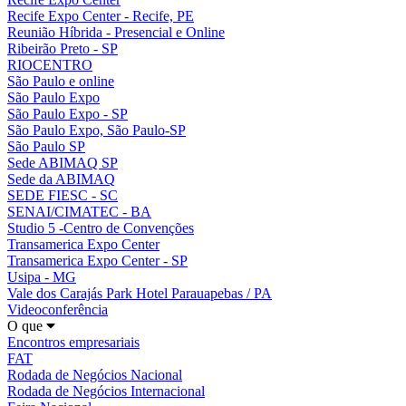
Recife Expo Center - Recife, PE
Reunião Híbrida - Presencial e Online
Ribeirão Preto - SP
RIOCENTRO
São Paulo e online
São Paulo Expo
São Paulo Expo - SP
São Paulo Expo, São Paulo-SP
São Paulo SP
Sede ABIMAQ SP
Sede da ABIMAQ
SEDE FIESC - SC
SENAI/CIMATEC - BA
Studio 5 -Centro de Convenções
Transamerica Expo Center
Transamerica Expo Center - SP
Usipa - MG
Vale dos Carajás Park Hotel Parauapebas / PA
Videoconferência
O que
Encontros empresariais
FAT
Rodada de Negócios Nacional
Rodada de Negócios Internacional