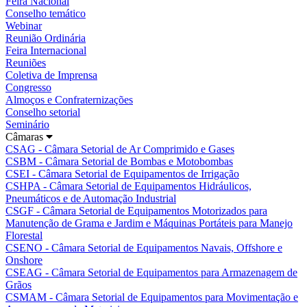
Feira Nacional
Conselho temático
Webinar
Reunião Ordinária
Feira Internacional
Reuniões
Coletiva de Imprensa
Congresso
Almoços e Confraternizações
Conselho setorial
Seminário
Câmaras
CSAG - Câmara Setorial de Ar Comprimido e Gases
CSBM - Câmara Setorial de Bombas e Motobombas
CSEI - Câmara Setorial de Equipamentos de Irrigação
CSHPA - Câmara Setorial de Equipamentos Hidráulicos,
Pneumáticos e de Automação Industrial
CSGF - Câmara Setorial de Equipamentos Motorizados para
Manutenção de Grama e Jardim e Máquinas Portáteis para Manejo
Florestal
CSENO - Câmara Setorial de Equipamentos Navais, Offshore e
Onshore
CSEAG - Câmara Setorial de Equipamentos para Armazenagem de
Grãos
CSMAM - Câmara Setorial de Equipamentos para Movimentação e