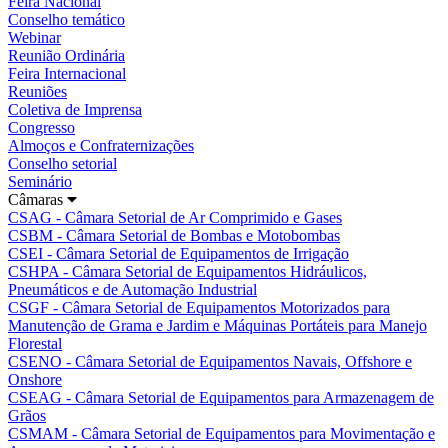
Feira Nacional
Conselho temático
Webinar
Reunião Ordinária
Feira Internacional
Reuniões
Coletiva de Imprensa
Congresso
Almoços e Confraternizações
Conselho setorial
Seminário
Câmaras
CSAG - Câmara Setorial de Ar Comprimido e Gases
CSBM - Câmara Setorial de Bombas e Motobombas
CSEI - Câmara Setorial de Equipamentos de Irrigação
CSHPA - Câmara Setorial de Equipamentos Hidráulicos,
Pneumáticos e de Automação Industrial
CSGF - Câmara Setorial de Equipamentos Motorizados para
Manutenção de Grama e Jardim e Máquinas Portáteis para Manejo
Florestal
CSENO - Câmara Setorial de Equipamentos Navais, Offshore e
Onshore
CSEAG - Câmara Setorial de Equipamentos para Armazenagem de
Grãos
CSMAM - Câmara Setorial de Equipamentos para Movimentação e