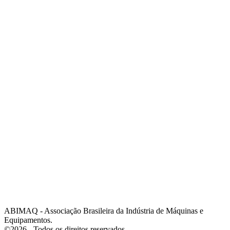
:
(19) 3432-2517
:
(19) 97128-4664
:
srpi@abimaq.org.br
Ribeirão Preto - São Paulo
:
Av. Pres. Vargas, 2001 | Sala 153
:
(16) 3941-4113
:
(16) 9 9734-2810
São José dos Campos - São Paulo
:
Estrada Dr. Altino Bondesan, 500 | Sala 112
:
(12) 3939-5733
:
(12) 99614-6010
:
srvp@abimaq.org.br
São Paulo - São Paulo
:
Avenida Jabaquara, 2925
:
(11) 5582-6311
ABIMAQ - Associação Brasileira da Indústria de Máquinas e
Equipamentos.
©2026 - Todos os direitos reservados.