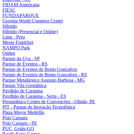
FIDAM Americana
FIESC
FUNDAPARQUE
Georgia World Congress Center
Híbrido
Híbrido (Presencial e Online)
Lima - Peru
Messe Frankfurt
NAMPO Park
Online
Parque da Uva - SP
Parque de Eventos - RS
Parque de Eventos de Bento Gonçalves
Parque de Eventos de Bento Gonçalves - RS
Parque Metalúrgico Augusto Barbosa - MG
Parque Vila Germânica
Pavilhão de Carapina
Pavilhão de Carapina - Serra - ES
Pernambuco Centro de Convenções - Olinda, PE
PIT - Parque de Inovação Tecnológica
Plaza Mayor Medellín
Polo Caruaru
Polo Caruaru - PE
PUC, Goiás-GO
Recife Expo Center