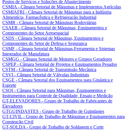
Postos de Serviços e Soluções de Abastecimento
CSMIA - Câmara Setorial de Máquinas e Implementos Agrícolas
CSMIAFRI - Câmara Setorial de Máquinas para a Indústria
Alimentícia, Farmacêutica e Refrigeração Industrial
CSMR - Câmara Setorial de Máquinas Rodoviárias
CSAER - Câmara Setorial de Máquinas, Equipamentos e
Componentes do Setor Aeroespacial
CSDS - Câmara Setorial de Máquinas, Equipamentos e
Componentes do Setor de Defesa e Segurança
CSMF - Câmara Setorial de Máquinas-Ferramenta e Sistemas
Integrados de Manufatura
CSMGG - Câmara Setorial de Motores e Grupos Geradores
CSPEP - Câmara Setorial de Projetos e Equipamentos Pesados
CSTM - Câmara Setorial de Transmissão Mecânica
CSVI - Câmara Setorial de Válvulas Industriais
CSGE - Câmara Setorial dos Equipamentos para Ginástica e
Esporte
CSQI - Câmara Setorial para Máquinas, Equipamentos e
Instrumentos para Controle de Qualidade, Ensaio e Medição
GT-ELEVADORES - Grupo de Trabalho de Fabricantes de
Elevadores
GTGUINDASTES - Grupo de Trabalho de Guindastes
GT-CIVIL - Grupo de Trabalho de Máquinas e Equipamentos para
Construção Civil
GT-SOLDA - Grupo de Trabalho de Soldagem e Corte