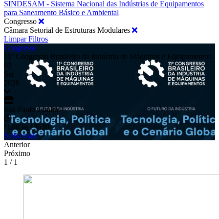
SINDESAM - Sistema Nacional das Indústrias de Equipamentos
para Saneamento Básico e Ambiental
Congresso
Câmara Setorial de Estruturas Modulares
Limpar Filtros
Congresso
11º Congresso Brasileiro da Indústria de Máquinas e Equipamentos
03
Set
2026
São Paulo e online
8h00 às 13h30
Saiba mais
Anterior
Próximo
1 / 1