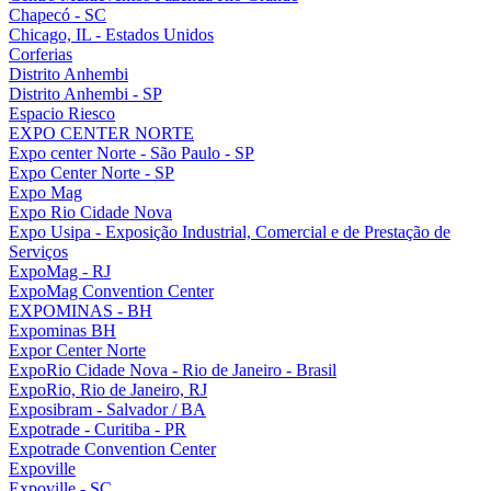
Chapecó - SC
Chicago, IL - Estados Unidos
Corferias
Distrito Anhembi
Distrito Anhembi - SP
Espacio Riesco
EXPO CENTER NORTE
Expo center Norte - São Paulo - SP
Expo Center Norte - SP
Expo Mag
Expo Rio Cidade Nova
Expo Usipa - Exposição Industrial, Comercial e de Prestação de
Serviços
ExpoMag - RJ
ExpoMag Convention Center
EXPOMINAS - BH
Expominas BH
Expor Center Norte
ExpoRio Cidade Nova - Rio de Janeiro - Brasil
ExpoRio, Rio de Janeiro, RJ
Exposibram - Salvador / BA
Expotrade - Curitiba - PR
Expotrade Convention Center
Expoville
Expoville - SC