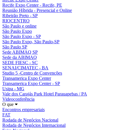
Recife Expo Center - Recife, PE
Reunião Híbrida - Presencial e Online
Ribeirão Preto - SP
RIOCENTRO
São Paulo e online
São Paulo Expo
São Paulo Expo - SP
São Paulo Expo, São Paulo-SP
São Paulo SP
Sede ABIMAQ SP
Sede da ABIMAQ
SEDE FIESC - SC
SENAI/CIMATEC - BA
Studio 5 -Centro de Convenções
Transamerica Expo Center
Transamerica Expo Center - SP
Usipa - MG
Vale dos Carajás Park Hotel Parauapebas / PA
Videoconferência
O que
Encontros empresariais
FAT
Rodada de Negócios Nacional
Rodada de Negócios Internacional