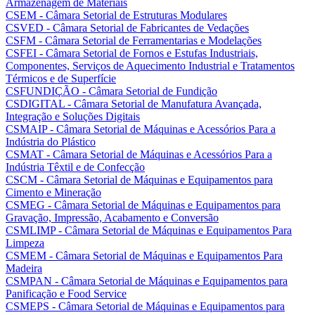
Armazenagem de Materiais
CSEM - Câmara Setorial de Estruturas Modulares
CSVED - Câmara Setorial de Fabricantes de Vedações
CSFM - Câmara Setorial de Ferramentarias e Modelações
CSFEI - Câmara Setorial de Fornos e Estufas Industriais,
Componentes, Serviços de Aquecimento Industrial e Tratamentos
Térmicos e de Superfície
CSFUNDIÇÃO - Câmara Setorial de Fundição
CSDIGITAL - Câmara Setorial de Manufatura Avançada,
Integração e Soluções Digitais
CSMAIP - Câmara Setorial de Máquinas e Acessórios Para a
Indústria do Plástico
CSMAT - Câmara Setorial de Máquinas e Acessórios Para a
Indústria Têxtil e de Confecção
CSCM - Câmara Setorial de Máquinas e Equipamentos para
Cimento e Mineração
CSMEG - Câmara Setorial de Máquinas e Equipamentos para
Gravação, Impressão, Acabamento e Conversão
CSMLIMP - Câmara Setorial de Máquinas e Equipamentos Para
Limpeza
CSMEM - Câmara Setorial de Máquinas e Equipamentos Para
Madeira
CSMPAN - Câmara Setorial de Máquinas e Equipamentos para
Panificação e Food Service
CSMEPS - Câmara Setorial de Máquinas e Equipamentos para