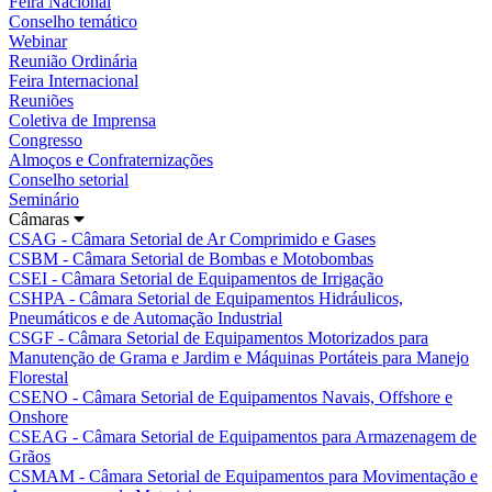
Feira Nacional
Conselho temático
Webinar
Reunião Ordinária
Feira Internacional
Reuniões
Coletiva de Imprensa
Congresso
Almoços e Confraternizações
Conselho setorial
Seminário
Câmaras
CSAG - Câmara Setorial de Ar Comprimido e Gases
CSBM - Câmara Setorial de Bombas e Motobombas
CSEI - Câmara Setorial de Equipamentos de Irrigação
CSHPA - Câmara Setorial de Equipamentos Hidráulicos,
Pneumáticos e de Automação Industrial
CSGF - Câmara Setorial de Equipamentos Motorizados para
Manutenção de Grama e Jardim e Máquinas Portáteis para Manejo
Florestal
CSENO - Câmara Setorial de Equipamentos Navais, Offshore e
Onshore
CSEAG - Câmara Setorial de Equipamentos para Armazenagem de
Grãos
CSMAM - Câmara Setorial de Equipamentos para Movimentação e