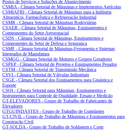
Postos de Serviços e Soluções de Abastecimento
CSMIA - Câmara Setorial de Máquinas e Implementos Agrícolas
CSMIAFRI - Câmara Setorial de Máquinas para a Indústria
Alimentícia, Farmacêutica e Refrigeração Industrial
CSMR - Câmara Setorial de Máquinas Rodoviárias
CSAER - Câmara Setorial de Máquinas, Equipamentos e
Componentes do Setor Aeroespacial
CSDS - Câmara Setorial de Máquinas, Equipamentos e
Componentes do Setor de Defesa e Segurança
CSMF - Câmara Setorial de Máquinas-Ferramenta e Sistemas
Integrados de Manufatura
CSMGG - Câmara Setorial de Motores e Grupos Geradores
CSPEP - Câmara Setorial de Projetos e Equipamentos Pesados
CSTM - Câmara Setorial de Transmissão Mecânica
CSVI - Câmara Setorial de Válvulas Industriais
CSGE - Câmara Setorial dos Equipamentos para Ginástica e
Esporte
CSQI - Câmara Setorial para Máquinas, Equipamentos e
Instrumentos para Controle de Qualidade, Ensaio e Medição
GT-ELEVADORES - Grupo de Trabalho de Fabricantes de
Elevadores
GTGUINDASTES - Grupo de Trabalho de Guindastes
GT-CIVIL - Grupo de Trabalho de Máquinas e Equipamentos para
Construção Civil
GT-SOLDA - Grupo de Trabalho de Soldagem e Corte