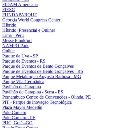
FIDAM Americana
FIESC
FUNDAPARQUE
Georgia World Congress Center
Híbrido
Híbrido (Presencial e Online)
Lima - Peru
Messe Frankfurt
NAMPO Park
Online
Parque da Uva - SP
Parque de Eventos - RS
Parque de Eventos de Bento Gonçalves
Parque de Eventos de Bento Gonçalves - RS
Parque Metalúrgico Augusto Barbosa - MG
Parque Vila Germânica
Pavilhão de Carapina
Pavilhão de Carapina - Serra - ES
Pernambuco Centro de Convenções - Olinda, PE
PIT - Parque de Inovação Tecnológica
Plaza Mayor Medellín
Polo Caruaru
Polo Caruaru - PE
PUC, Goiás-GO
Recife Expo Center