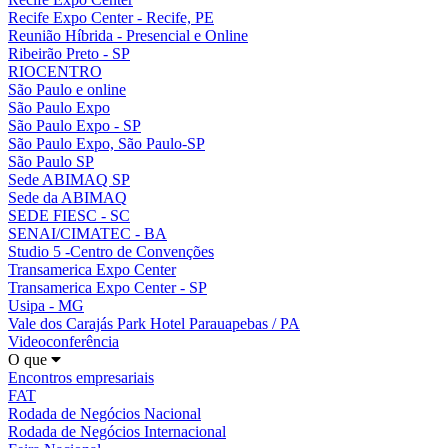
Recife Expo Center - Recife, PE
Reunião Híbrida - Presencial e Online
Ribeirão Preto - SP
RIOCENTRO
São Paulo e online
São Paulo Expo
São Paulo Expo - SP
São Paulo Expo, São Paulo-SP
São Paulo SP
Sede ABIMAQ SP
Sede da ABIMAQ
SEDE FIESC - SC
SENAI/CIMATEC - BA
Studio 5 -Centro de Convenções
Transamerica Expo Center
Transamerica Expo Center - SP
Usipa - MG
Vale dos Carajás Park Hotel Parauapebas / PA
Videoconferência
O que
Encontros empresariais
FAT
Rodada de Negócios Nacional
Rodada de Negócios Internacional