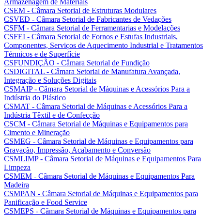
Armazenagem de Materiais
CSEM - Câmara Setorial de Estruturas Modulares
CSVED - Câmara Setorial de Fabricantes de Vedações
CSFM - Câmara Setorial de Ferramentarias e Modelações
CSFEI - Câmara Setorial de Fornos e Estufas Industriais,
Componentes, Serviços de Aquecimento Industrial e Tratamentos
Térmicos e de Superfície
CSFUNDIÇÃO - Câmara Setorial de Fundição
CSDIGITAL - Câmara Setorial de Manufatura Avançada,
Integração e Soluções Digitais
CSMAIP - Câmara Setorial de Máquinas e Acessórios Para a
Indústria do Plástico
CSMAT - Câmara Setorial de Máquinas e Acessórios Para a
Indústria Têxtil e de Confecção
CSCM - Câmara Setorial de Máquinas e Equipamentos para
Cimento e Mineração
CSMEG - Câmara Setorial de Máquinas e Equipamentos para
Gravação, Impressão, Acabamento e Conversão
CSMLIMP - Câmara Setorial de Máquinas e Equipamentos Para
Limpeza
CSMEM - Câmara Setorial de Máquinas e Equipamentos Para
Madeira
CSMPAN - Câmara Setorial de Máquinas e Equipamentos para
Panificação e Food Service
CSMEPS - Câmara Setorial de Máquinas e Equipamentos para