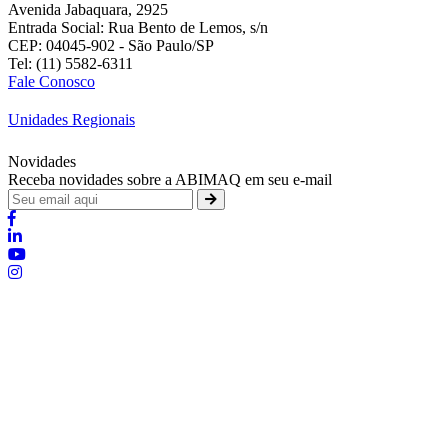
Avenida Jabaquara, 2925
Entrada Social: Rua Bento de Lemos, s/n
CEP: 04045-902 - São Paulo/SP
Tel: (11) 5582-6311
Fale Conosco
Unidades Regionais
Novidades
Receba novidades sobre a ABIMAQ em seu e-mail
Brasília - Distrito Federal
:
SHIS - QI 11 - Bloco "S"
:
relgov@abimaq.org.br
Belo Horizonte - Minas Gerais
:
Av. Getúlio Vargas, 446 Sala 701 - Bairro: Funcionários