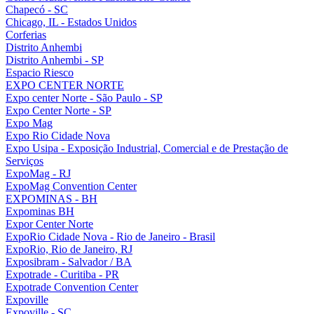
Chapecó - SC
Chicago, IL - Estados Unidos
Corferias
Distrito Anhembi
Distrito Anhembi - SP
Espacio Riesco
EXPO CENTER NORTE
Expo center Norte - São Paulo - SP
Expo Center Norte - SP
Expo Mag
Expo Rio Cidade Nova
Expo Usipa - Exposição Industrial, Comercial e de Prestação de
Serviços
ExpoMag - RJ
ExpoMag Convention Center
EXPOMINAS - BH
Expominas BH
Expor Center Norte
ExpoRio Cidade Nova - Rio de Janeiro - Brasil
ExpoRio, Rio de Janeiro, RJ
Exposibram - Salvador / BA
Expotrade - Curitiba - PR
Expotrade Convention Center
Expoville
Expoville - SC