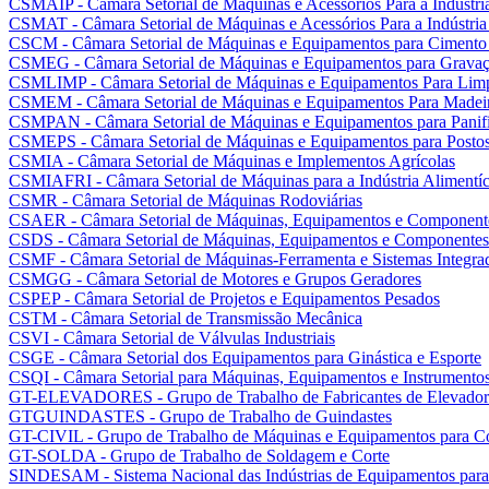
CSMAIP - Câmara Setorial de Máquinas e Acessórios Para a Indústria
CSMAT - Câmara Setorial de Máquinas e Acessórios Para a Indústria
CSCM - Câmara Setorial de Máquinas e Equipamentos para Cimento
CSMEG - Câmara Setorial de Máquinas e Equipamentos para Gravaç
CSMLIMP - Câmara Setorial de Máquinas e Equipamentos Para Lim
CSMEM - Câmara Setorial de Máquinas e Equipamentos Para Madei
CSMPAN - Câmara Setorial de Máquinas e Equipamentos para Panifi
CSMEPS - Câmara Setorial de Máquinas e Equipamentos para Postos 
CSMIA - Câmara Setorial de Máquinas e Implementos Agrícolas
CSMIAFRI - Câmara Setorial de Máquinas para a Indústria Alimentíci
CSMR - Câmara Setorial de Máquinas Rodoviárias
CSAER - Câmara Setorial de Máquinas, Equipamentos e Componente
CSDS - Câmara Setorial de Máquinas, Equipamentos e Componentes 
CSMF - Câmara Setorial de Máquinas-Ferramenta e Sistemas Integra
CSMGG - Câmara Setorial de Motores e Grupos Geradores
CSPEP - Câmara Setorial de Projetos e Equipamentos Pesados
CSTM - Câmara Setorial de Transmissão Mecânica
CSVI - Câmara Setorial de Válvulas Industriais
CSGE - Câmara Setorial dos Equipamentos para Ginástica e Esporte
CSQI - Câmara Setorial para Máquinas, Equipamentos e Instrumentos
GT-ELEVADORES - Grupo de Trabalho de Fabricantes de Elevador
GTGUINDASTES - Grupo de Trabalho de Guindastes
GT-CIVIL - Grupo de Trabalho de Máquinas e Equipamentos para Co
GT-SOLDA - Grupo de Trabalho de Soldagem e Corte
SINDESAM - Sistema Nacional das Indústrias de Equipamentos para