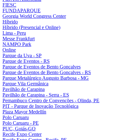
FIESC
FUNDAPARQUE
Georgia World Congress Center
Híbrido
Híbrido (Presencial e Online)
Lima - Peru
Messe Frankfurt
NAMPO Park
Online
Parque da Uva - SP
Parque de Eventos - RS
Parque de Eventos de Bento Gonçalves
Parque de Eventos de Bento Gonçalves - RS
Parque Metalúrgico Augusto Barbosa - MG
Parque Vila Germânica
Pavilhão de Carapina
Pavilhão de Carapina - Serra - ES
Pernambuco Centro de Convenções - Olinda, PE
PIT - Parque de Inovação Tecnológica
Plaza Mayor Medellín
Polo Caruaru
Polo Caruaru - PE
PUC, Goiás-GO
Recife Expo Center
Recife Expo Center - Recife, PE