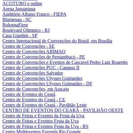
AÇOTUBO e online
Arena Jaguariuna
Auditório Albano Franco - FIEPA
Blumenau - SC
BolognaFiere
Boulevard Olimpico - RJ
Casa Giardini - SP
Centro Internacional de Convenções do Brasil, em Brasília
Centro de Convenções - SE
Centro de Convenções ABIMAQ
Centro de Convenções de Pernambuco - PE
Centro de Convenções e Eventos de Cascavel Pedro Luiz Boaretto
Centro de Convenções PUC - Campus II
Centro de Convenções Salvador
Centro de Convenções Ulysses Guimarães
Centro de Convenções Ulysses Guimarães - DF
Centro de Convenções, em Aracaju
Centro de Eventos do Ceará
Centro de Eventos do Ceará - CE
Centro de Eventos do Ceará - Pavilhão Leste
CENTRO DE EVENTOS DO CEARÁ - PAVILHÃO OESTE
Centro de Feiras e Eventos da Festa da Uva
Centro de Feiras e Eventos Festa da Uva
Centro de Feiras e Eventos Festa da Uva - RS
Centro Multieventos Fazenda Rio Grande