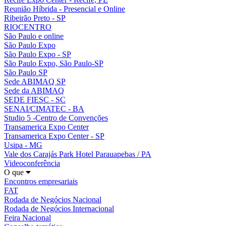
Reunião Híbrida - Presencial e Online
Ribeirão Preto - SP
RIOCENTRO
São Paulo e online
São Paulo Expo
São Paulo Expo - SP
São Paulo Expo, São Paulo-SP
São Paulo SP
Sede ABIMAQ SP
Sede da ABIMAQ
SEDE FIESC - SC
SENAI/CIMATEC - BA
Studio 5 -Centro de Convenções
Transamerica Expo Center
Transamerica Expo Center - SP
Usipa - MG
Vale dos Carajás Park Hotel Parauapebas / PA
Videoconferência
O que
Encontros empresariais
FAT
Rodada de Negócios Nacional
Rodada de Negócios Internacional
Feira Nacional