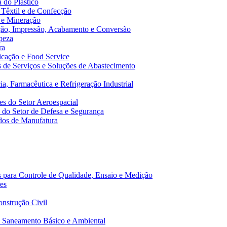
 do Plástico
 Têxtil e de Confecção
 e Mineração
ão, Impressão, Acabamento e Conversão
peza
ra
cação e Food Service
de Serviços e Soluções de Abastecimento
a, Farmacêutica e Refrigeração Industrial
s do Setor Aeroespacial
do Setor de Defesa e Segurança
dos de Manufatura
 para Controle de Qualidade, Ensaio e Medição
es
nstrução Civil
 Saneamento Básico e Ambiental