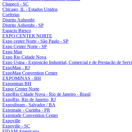
Chapecó - SC
Chicago, IL - Estados Unidos
Corferias
Distrito Anhembi
Distrito Anhembi - SP
Espacio Riesco
EXPO CENTER NORTE
Expo center Norte - São Paulo - SP
Expo Center Norte - SP
Expo Mag
Expo Rio Cidade Nova
Expo Usipa - Exposição Industrial, Comercial e de Prestação de Serv
ExpoMag - RJ
ExpoMag Convention Center
EXPOMINAS - BH
Expominas BH
Expor Center Norte
ExpoRio Cidade Nova - Rio de Janeiro - Brasil
ExpoRio, Rio de Janeiro, RJ
Exposibram - Salvador / BA
Expotrade - Curitiba - PR
Expotrade Convention Center
Expoville
Expoville - SC
FIDAM Americana