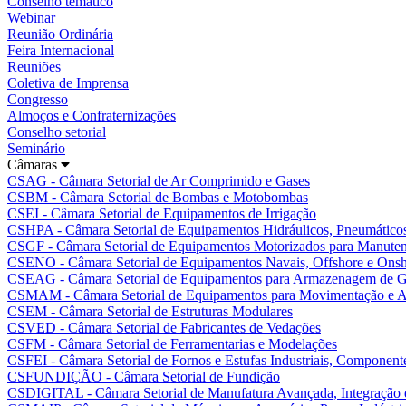
Conselho temático
Webinar
Reunião Ordinária
Feira Internacional
Reuniões
Coletiva de Imprensa
Congresso
Almoços e Confraternizações
Conselho setorial
Seminário
Câmaras
CSAG - Câmara Setorial de Ar Comprimido e Gases
CSBM - Câmara Setorial de Bombas e Motobombas
CSEI - Câmara Setorial de Equipamentos de Irrigação
CSHPA - Câmara Setorial de Equipamentos Hidráulicos, Pneumáticos
CSGF - Câmara Setorial de Equipamentos Motorizados para Manutenç
CSENO - Câmara Setorial de Equipamentos Navais, Offshore e Ons
CSEAG - Câmara Setorial de Equipamentos para Armazenagem de G
CSMAM - Câmara Setorial de Equipamentos para Movimentação e A
CSEM - Câmara Setorial de Estruturas Modulares
CSVED - Câmara Setorial de Fabricantes de Vedações
CSFM - Câmara Setorial de Ferramentarias e Modelações
CSFEI - Câmara Setorial de Fornos e Estufas Industriais, Componente
CSFUNDIÇÃO - Câmara Setorial de Fundição
CSDIGITAL - Câmara Setorial de Manufatura Avançada, Integração e