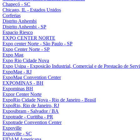
Chapecó - SC
Chicago, IL - Estados Unidos
Corferias
Distrito Anhembi
Distrito Anhembi - SP
Espacio Riesco
EXPO CENTER NORTE
Expo center Norte - São Paulo - SP
Expo Center Norte - SP
Expo Mag
Expo Rio Cidade Nova
Expo Usipa - Exposição Industrial, Comercial e de Prestação de Serv
ExpoMag - RJ
ExpoMag Convention Center
EXPOMINAS - BH
Expominas BH
Expor Center Norte
ExpoRio Cidade Nova - Rio de Janeiro - Brasil
ExpoRio, Rio de Janeiro, RJ
Exposibram - Salvador / BA
Expotrade - Curitiba - PR
Expotrade Convention Center
Expoville
Expoville - SC
FIDAM Americana