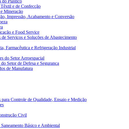
 do Plástico
 Têxtil e de Confecção
 e Mineração
ão, Impressão, Acabamento e Conversão
peza
ra
cação e Food Service
de Serviços e Soluções de Abastecimento
a, Farmacêutica e Refrigeração Industrial
s do Setor Aeroespacial
do Setor de Defesa e Segurança
dos de Manufatura
 para Controle de Qualidade, Ensaio e Medição
es
nstrução Civil
 Saneamento Básico e Ambiental