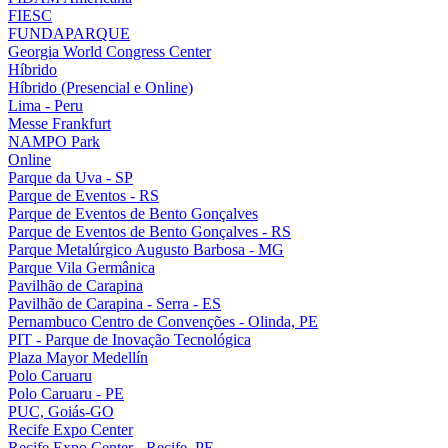
FIESC
FUNDAPARQUE
Georgia World Congress Center
Híbrido
Híbrido (Presencial e Online)
Lima - Peru
Messe Frankfurt
NAMPO Park
Online
Parque da Uva - SP
Parque de Eventos - RS
Parque de Eventos de Bento Gonçalves
Parque de Eventos de Bento Gonçalves - RS
Parque Metalúrgico Augusto Barbosa - MG
Parque Vila Germânica
Pavilhão de Carapina
Pavilhão de Carapina - Serra - ES
Pernambuco Centro de Convenções - Olinda, PE
PIT - Parque de Inovação Tecnológica
Plaza Mayor Medellín
Polo Caruaru
Polo Caruaru - PE
PUC, Goiás-GO
Recife Expo Center
Recife Expo Center - Recife, PE