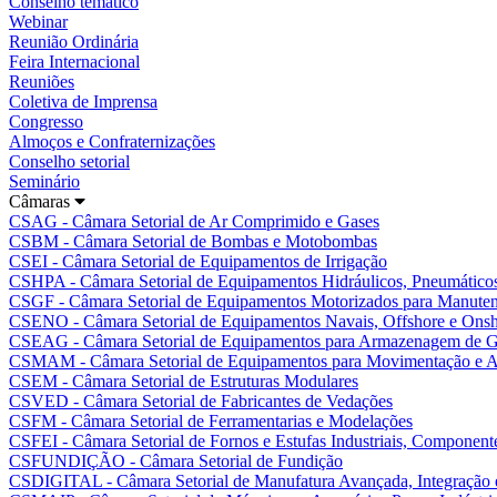
Conselho temático
Webinar
Reunião Ordinária
Feira Internacional
Reuniões
Coletiva de Imprensa
Congresso
Almoços e Confraternizações
Conselho setorial
Seminário
Câmaras
CSAG - Câmara Setorial de Ar Comprimido e Gases
CSBM - Câmara Setorial de Bombas e Motobombas
CSEI - Câmara Setorial de Equipamentos de Irrigação
CSHPA - Câmara Setorial de Equipamentos Hidráulicos, Pneumáticos
CSGF - Câmara Setorial de Equipamentos Motorizados para Manutenç
CSENO - Câmara Setorial de Equipamentos Navais, Offshore e Ons
CSEAG - Câmara Setorial de Equipamentos para Armazenagem de G
CSMAM - Câmara Setorial de Equipamentos para Movimentação e A
CSEM - Câmara Setorial de Estruturas Modulares
CSVED - Câmara Setorial de Fabricantes de Vedações
CSFM - Câmara Setorial de Ferramentarias e Modelações
CSFEI - Câmara Setorial de Fornos e Estufas Industriais, Componente
CSFUNDIÇÃO - Câmara Setorial de Fundição
CSDIGITAL - Câmara Setorial de Manufatura Avançada, Integração e