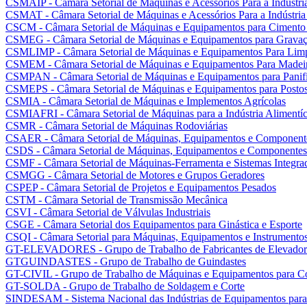
CSMAIP - Câmara Setorial de Máquinas e Acessórios Para a Indústria
CSMAT - Câmara Setorial de Máquinas e Acessórios Para a Indústria
CSCM - Câmara Setorial de Máquinas e Equipamentos para Cimento
CSMEG - Câmara Setorial de Máquinas e Equipamentos para Gravaç
CSMLIMP - Câmara Setorial de Máquinas e Equipamentos Para Lim
CSMEM - Câmara Setorial de Máquinas e Equipamentos Para Madei
CSMPAN - Câmara Setorial de Máquinas e Equipamentos para Panifi
CSMEPS - Câmara Setorial de Máquinas e Equipamentos para Postos 
CSMIA - Câmara Setorial de Máquinas e Implementos Agrícolas
CSMIAFRI - Câmara Setorial de Máquinas para a Indústria Alimentíci
CSMR - Câmara Setorial de Máquinas Rodoviárias
CSAER - Câmara Setorial de Máquinas, Equipamentos e Componente
CSDS - Câmara Setorial de Máquinas, Equipamentos e Componentes 
CSMF - Câmara Setorial de Máquinas-Ferramenta e Sistemas Integra
CSMGG - Câmara Setorial de Motores e Grupos Geradores
CSPEP - Câmara Setorial de Projetos e Equipamentos Pesados
CSTM - Câmara Setorial de Transmissão Mecânica
CSVI - Câmara Setorial de Válvulas Industriais
CSGE - Câmara Setorial dos Equipamentos para Ginástica e Esporte
CSQI - Câmara Setorial para Máquinas, Equipamentos e Instrumentos
GT-ELEVADORES - Grupo de Trabalho de Fabricantes de Elevador
GTGUINDASTES - Grupo de Trabalho de Guindastes
GT-CIVIL - Grupo de Trabalho de Máquinas e Equipamentos para Co
GT-SOLDA - Grupo de Trabalho de Soldagem e Corte
SINDESAM - Sistema Nacional das Indústrias de Equipamentos para