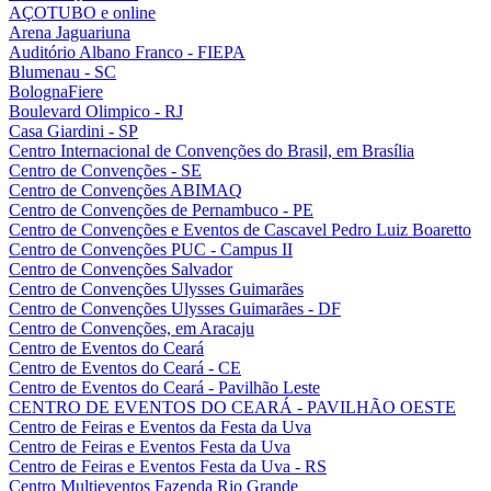
AÇOTUBO e online
Arena Jaguariuna
Auditório Albano Franco - FIEPA
Blumenau - SC
BolognaFiere
Boulevard Olimpico - RJ
Casa Giardini - SP
Centro Internacional de Convenções do Brasil, em Brasília
Centro de Convenções - SE
Centro de Convenções ABIMAQ
Centro de Convenções de Pernambuco - PE
Centro de Convenções e Eventos de Cascavel Pedro Luiz Boaretto
Centro de Convenções PUC - Campus II
Centro de Convenções Salvador
Centro de Convenções Ulysses Guimarães
Centro de Convenções Ulysses Guimarães - DF
Centro de Convenções, em Aracaju
Centro de Eventos do Ceará
Centro de Eventos do Ceará - CE
Centro de Eventos do Ceará - Pavilhão Leste
CENTRO DE EVENTOS DO CEARÁ - PAVILHÃO OESTE
Centro de Feiras e Eventos da Festa da Uva
Centro de Feiras e Eventos Festa da Uva
Centro de Feiras e Eventos Festa da Uva - RS
Centro Multieventos Fazenda Rio Grande