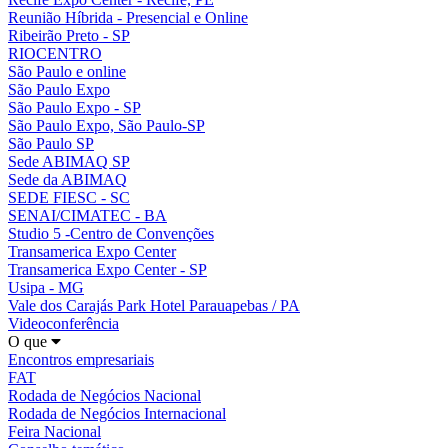
Reunião Híbrida - Presencial e Online
Ribeirão Preto - SP
RIOCENTRO
São Paulo e online
São Paulo Expo
São Paulo Expo - SP
São Paulo Expo, São Paulo-SP
São Paulo SP
Sede ABIMAQ SP
Sede da ABIMAQ
SEDE FIESC - SC
SENAI/CIMATEC - BA
Studio 5 -Centro de Convenções
Transamerica Expo Center
Transamerica Expo Center - SP
Usipa - MG
Vale dos Carajás Park Hotel Parauapebas / PA
Videoconferência
O que
Encontros empresariais
FAT
Rodada de Negócios Nacional
Rodada de Negócios Internacional
Feira Nacional