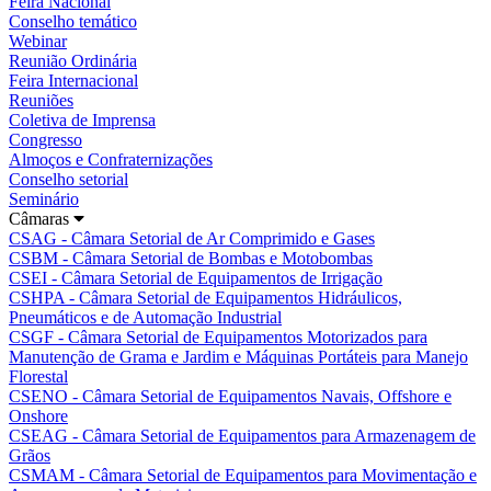
Feira Nacional
Conselho temático
Webinar
Reunião Ordinária
Feira Internacional
Reuniões
Coletiva de Imprensa
Congresso
Almoços e Confraternizações
Conselho setorial
Seminário
Câmaras
CSAG - Câmara Setorial de Ar Comprimido e Gases
CSBM - Câmara Setorial de Bombas e Motobombas
CSEI - Câmara Setorial de Equipamentos de Irrigação
CSHPA - Câmara Setorial de Equipamentos Hidráulicos,
Pneumáticos e de Automação Industrial
CSGF - Câmara Setorial de Equipamentos Motorizados para
Manutenção de Grama e Jardim e Máquinas Portáteis para Manejo
Florestal
CSENO - Câmara Setorial de Equipamentos Navais, Offshore e
Onshore
CSEAG - Câmara Setorial de Equipamentos para Armazenagem de
Grãos
CSMAM - Câmara Setorial de Equipamentos para Movimentação e