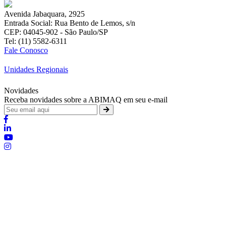
Avenida Jabaquara, 2925
Entrada Social: Rua Bento de Lemos, s/n
CEP: 04045-902 - São Paulo/SP
Tel: (11) 5582-6311
Fale Conosco
Unidades Regionais
Novidades
Receba novidades sobre a ABIMAQ em seu e-mail
Brasília - Distrito Federal
:
SHIS - QI 11 - Bloco "S"
:
relgov@abimaq.org.br
Belo Horizonte - Minas Gerais