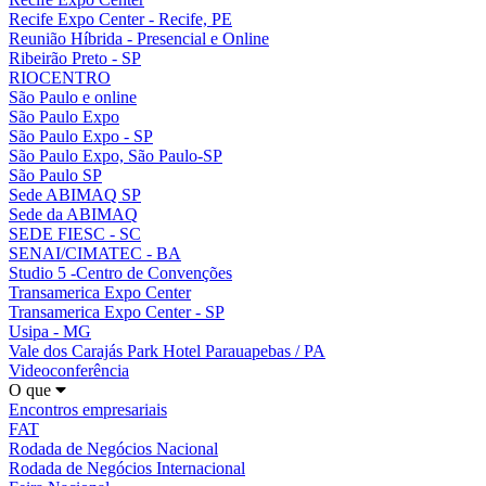
Recife Expo Center - Recife, PE
Reunião Híbrida - Presencial e Online
Ribeirão Preto - SP
RIOCENTRO
São Paulo e online
São Paulo Expo
São Paulo Expo - SP
São Paulo Expo, São Paulo-SP
São Paulo SP
Sede ABIMAQ SP
Sede da ABIMAQ
SEDE FIESC - SC
SENAI/CIMATEC - BA
Studio 5 -Centro de Convenções
Transamerica Expo Center
Transamerica Expo Center - SP
Usipa - MG
Vale dos Carajás Park Hotel Parauapebas / PA
Videoconferência
O que
Encontros empresariais
FAT
Rodada de Negócios Nacional
Rodada de Negócios Internacional