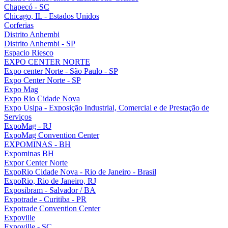
Chapecó - SC
Chicago, IL - Estados Unidos
Corferias
Distrito Anhembi
Distrito Anhembi - SP
Espacio Riesco
EXPO CENTER NORTE
Expo center Norte - São Paulo - SP
Expo Center Norte - SP
Expo Mag
Expo Rio Cidade Nova
Expo Usipa - Exposição Industrial, Comercial e de Prestação de
Serviços
ExpoMag - RJ
ExpoMag Convention Center
EXPOMINAS - BH
Expominas BH
Expor Center Norte
ExpoRio Cidade Nova - Rio de Janeiro - Brasil
ExpoRio, Rio de Janeiro, RJ
Exposibram - Salvador / BA
Expotrade - Curitiba - PR
Expotrade Convention Center
Expoville
Expoville - SC