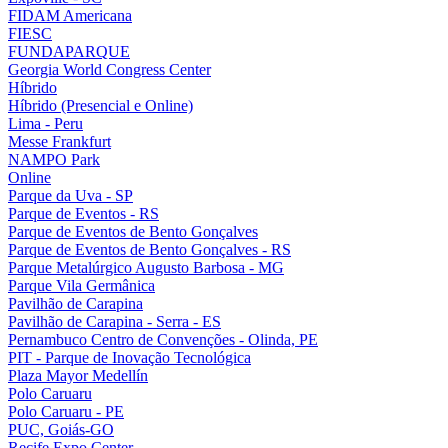
FIDAM Americana
FIESC
FUNDAPARQUE
Georgia World Congress Center
Híbrido
Híbrido (Presencial e Online)
Lima - Peru
Messe Frankfurt
NAMPO Park
Online
Parque da Uva - SP
Parque de Eventos - RS
Parque de Eventos de Bento Gonçalves
Parque de Eventos de Bento Gonçalves - RS
Parque Metalúrgico Augusto Barbosa - MG
Parque Vila Germânica
Pavilhão de Carapina
Pavilhão de Carapina - Serra - ES
Pernambuco Centro de Convenções - Olinda, PE
PIT - Parque de Inovação Tecnológica
Plaza Mayor Medellín
Polo Caruaru
Polo Caruaru - PE
PUC, Goiás-GO
Recife Expo Center