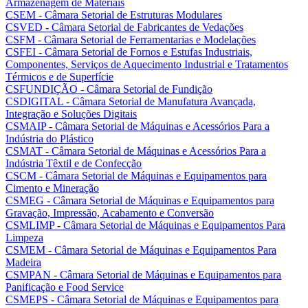
Armazenagem de Materiais
CSEM - Câmara Setorial de Estruturas Modulares
CSVED - Câmara Setorial de Fabricantes de Vedações
CSFM - Câmara Setorial de Ferramentarias e Modelações
CSFEI - Câmara Setorial de Fornos e Estufas Industriais,
Componentes, Serviços de Aquecimento Industrial e Tratamentos
Térmicos e de Superfície
CSFUNDIÇÃO - Câmara Setorial de Fundição
CSDIGITAL - Câmara Setorial de Manufatura Avançada,
Integração e Soluções Digitais
CSMAIP - Câmara Setorial de Máquinas e Acessórios Para a
Indústria do Plástico
CSMAT - Câmara Setorial de Máquinas e Acessórios Para a
Indústria Têxtil e de Confecção
CSCM - Câmara Setorial de Máquinas e Equipamentos para
Cimento e Mineração
CSMEG - Câmara Setorial de Máquinas e Equipamentos para
Gravação, Impressão, Acabamento e Conversão
CSMLIMP - Câmara Setorial de Máquinas e Equipamentos Para
Limpeza
CSMEM - Câmara Setorial de Máquinas e Equipamentos Para
Madeira
CSMPAN - Câmara Setorial de Máquinas e Equipamentos para
Panificação e Food Service
CSMEPS - Câmara Setorial de Máquinas e Equipamentos para