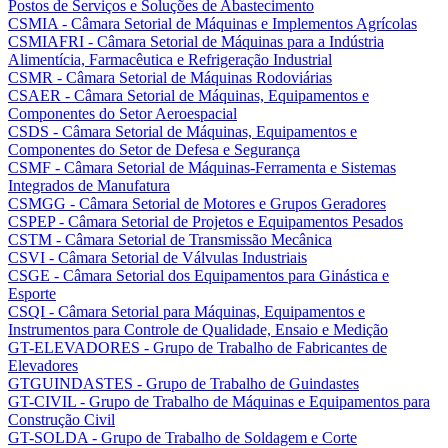
Postos de Serviços e Soluções de Abastecimento
CSMIA - Câmara Setorial de Máquinas e Implementos Agrícolas
CSMIAFRI - Câmara Setorial de Máquinas para a Indústria
Alimentícia, Farmacêutica e Refrigeração Industrial
CSMR - Câmara Setorial de Máquinas Rodoviárias
CSAER - Câmara Setorial de Máquinas, Equipamentos e
Componentes do Setor Aeroespacial
CSDS - Câmara Setorial de Máquinas, Equipamentos e
Componentes do Setor de Defesa e Segurança
CSMF - Câmara Setorial de Máquinas-Ferramenta e Sistemas
Integrados de Manufatura
CSMGG - Câmara Setorial de Motores e Grupos Geradores
CSPEP - Câmara Setorial de Projetos e Equipamentos Pesados
CSTM - Câmara Setorial de Transmissão Mecânica
CSVI - Câmara Setorial de Válvulas Industriais
CSGE - Câmara Setorial dos Equipamentos para Ginástica e
Esporte
CSQI - Câmara Setorial para Máquinas, Equipamentos e
Instrumentos para Controle de Qualidade, Ensaio e Medição
GT-ELEVADORES - Grupo de Trabalho de Fabricantes de
Elevadores
GTGUINDASTES - Grupo de Trabalho de Guindastes
GT-CIVIL - Grupo de Trabalho de Máquinas e Equipamentos para
Construção Civil
GT-SOLDA - Grupo de Trabalho de Soldagem e Corte