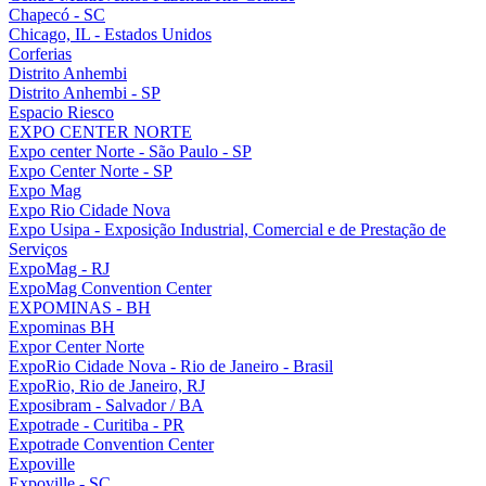
Chapecó - SC
Chicago, IL - Estados Unidos
Corferias
Distrito Anhembi
Distrito Anhembi - SP
Espacio Riesco
EXPO CENTER NORTE
Expo center Norte - São Paulo - SP
Expo Center Norte - SP
Expo Mag
Expo Rio Cidade Nova
Expo Usipa - Exposição Industrial, Comercial e de Prestação de
Serviços
ExpoMag - RJ
ExpoMag Convention Center
EXPOMINAS - BH
Expominas BH
Expor Center Norte
ExpoRio Cidade Nova - Rio de Janeiro - Brasil
ExpoRio, Rio de Janeiro, RJ
Exposibram - Salvador / BA
Expotrade - Curitiba - PR
Expotrade Convention Center
Expoville
Expoville - SC