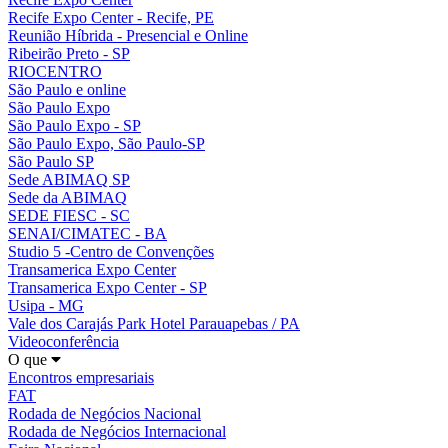
Recife Expo Center - Recife, PE
Reunião Híbrida - Presencial e Online
Ribeirão Preto - SP
RIOCENTRO
São Paulo e online
São Paulo Expo
São Paulo Expo - SP
São Paulo Expo, São Paulo-SP
São Paulo SP
Sede ABIMAQ SP
Sede da ABIMAQ
SEDE FIESC - SC
SENAI/CIMATEC - BA
Studio 5 -Centro de Convenções
Transamerica Expo Center
Transamerica Expo Center - SP
Usipa - MG
Vale dos Carajás Park Hotel Parauapebas / PA
Videoconferência
O que
Encontros empresariais
FAT
Rodada de Negócios Nacional
Rodada de Negócios Internacional