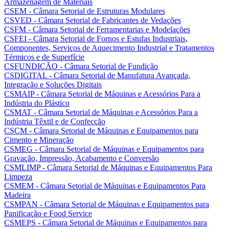
Armazenagem de Materiais
CSEM - Câmara Setorial de Estruturas Modulares
CSVED - Câmara Setorial de Fabricantes de Vedações
CSFM - Câmara Setorial de Ferramentarias e Modelações
CSFEI - Câmara Setorial de Fornos e Estufas Industriais,
Componentes, Serviços de Aquecimento Industrial e Tratamentos
Térmicos e de Superfície
CSFUNDIÇÃO - Câmara Setorial de Fundição
CSDIGITAL - Câmara Setorial de Manufatura Avançada,
Integração e Soluções Digitais
CSMAIP - Câmara Setorial de Máquinas e Acessórios Para a
Indústria do Plástico
CSMAT - Câmara Setorial de Máquinas e Acessórios Para a
Indústria Têxtil e de Confecção
CSCM - Câmara Setorial de Máquinas e Equipamentos para
Cimento e Mineração
CSMEG - Câmara Setorial de Máquinas e Equipamentos para
Gravação, Impressão, Acabamento e Conversão
CSMLIMP - Câmara Setorial de Máquinas e Equipamentos Para
Limpeza
CSMEM - Câmara Setorial de Máquinas e Equipamentos Para
Madeira
CSMPAN - Câmara Setorial de Máquinas e Equipamentos para
Panificação e Food Service
CSMEPS - Câmara Setorial de Máquinas e Equipamentos para