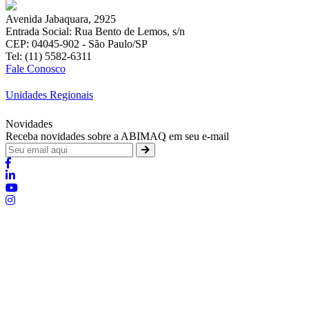
Avenida Jabaquara, 2925
Entrada Social: Rua Bento de Lemos, s/n
CEP: 04045-902 - São Paulo/SP
Tel: (11) 5582-6311
Fale Conosco
Unidades Regionais
Novidades
Receba novidades sobre a ABIMAQ em seu e-mail
Brasília - Distrito Federal
:
SHIS - QI 11 - Bloco "S"
:
relgov@abimaq.org.br
Belo Horizonte - Minas Gerais