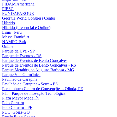
FIDAM Americana
FIESC
FUNDAPARQUE
Georgia World Congress Center
Híbrido
Híbrido (Presencial e Online)
Lima - Peru
Messe Frankfurt
NAMPO Park
Online
Parque da Uva - SP
Parque de Eventos - RS
Parque de Eventos de Bento Gonçalves
Parque de Eventos de Bento Gonçalves - RS
Parque Metalúrgico Augusto Barbosa - MG
Parque Vila Germânica
Pavilhão de Carapina
Pavilhão de Carapina - Serra - ES
Pernambuco Centro de Convenções - Olinda, PE
PIT - Parque de Inovação Tecnológica
Plaza Mayor Medellín
Polo Caruaru
Polo Caruaru - PE
PUC, Goiás-GO
Recife Expo Center