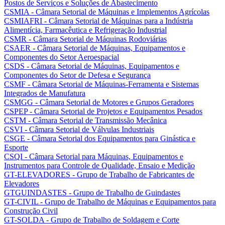
Postos de Serviços e Soluções de Abastecimento
CSMIA - Câmara Setorial de Máquinas e Implementos Agrícolas
CSMIAFRI - Câmara Setorial de Máquinas para a Indústria
Alimentícia, Farmacêutica e Refrigeração Industrial
CSMR - Câmara Setorial de Máquinas Rodoviárias
CSAER - Câmara Setorial de Máquinas, Equipamentos e
Componentes do Setor Aeroespacial
CSDS - Câmara Setorial de Máquinas, Equipamentos e
Componentes do Setor de Defesa e Segurança
CSMF - Câmara Setorial de Máquinas-Ferramenta e Sistemas
Integrados de Manufatura
CSMGG - Câmara Setorial de Motores e Grupos Geradores
CSPEP - Câmara Setorial de Projetos e Equipamentos Pesados
CSTM - Câmara Setorial de Transmissão Mecânica
CSVI - Câmara Setorial de Válvulas Industriais
CSGE - Câmara Setorial dos Equipamentos para Ginástica e
Esporte
CSQI - Câmara Setorial para Máquinas, Equipamentos e
Instrumentos para Controle de Qualidade, Ensaio e Medição
GT-ELEVADORES - Grupo de Trabalho de Fabricantes de
Elevadores
GTGUINDASTES - Grupo de Trabalho de Guindastes
GT-CIVIL - Grupo de Trabalho de Máquinas e Equipamentos para
Construção Civil
GT-SOLDA - Grupo de Trabalho de Soldagem e Corte