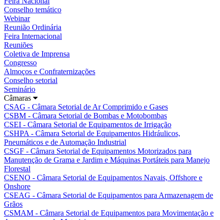
Feira Nacional
Conselho temático
Webinar
Reunião Ordinária
Feira Internacional
Reuniões
Coletiva de Imprensa
Congresso
Almoços e Confraternizações
Conselho setorial
Seminário
Câmaras
CSAG - Câmara Setorial de Ar Comprimido e Gases
CSBM - Câmara Setorial de Bombas e Motobombas
CSEI - Câmara Setorial de Equipamentos de Irrigação
CSHPA - Câmara Setorial de Equipamentos Hidráulicos,
Pneumáticos e de Automação Industrial
CSGF - Câmara Setorial de Equipamentos Motorizados para
Manutenção de Grama e Jardim e Máquinas Portáteis para Manejo
Florestal
CSENO - Câmara Setorial de Equipamentos Navais, Offshore e
Onshore
CSEAG - Câmara Setorial de Equipamentos para Armazenagem de
Grãos
CSMAM - Câmara Setorial de Equipamentos para Movimentação e