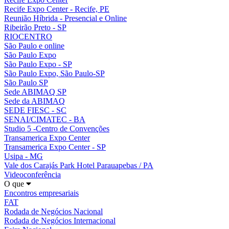
Recife Expo Center - Recife, PE
Reunião Híbrida - Presencial e Online
Ribeirão Preto - SP
RIOCENTRO
São Paulo e online
São Paulo Expo
São Paulo Expo - SP
São Paulo Expo, São Paulo-SP
São Paulo SP
Sede ABIMAQ SP
Sede da ABIMAQ
SEDE FIESC - SC
SENAI/CIMATEC - BA
Studio 5 -Centro de Convenções
Transamerica Expo Center
Transamerica Expo Center - SP
Usipa - MG
Vale dos Carajás Park Hotel Parauapebas / PA
Videoconferência
O que
Encontros empresariais
FAT
Rodada de Negócios Nacional
Rodada de Negócios Internacional