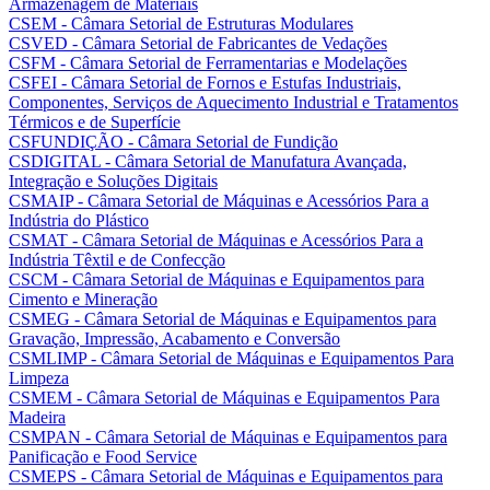
Armazenagem de Materiais
CSEM - Câmara Setorial de Estruturas Modulares
CSVED - Câmara Setorial de Fabricantes de Vedações
CSFM - Câmara Setorial de Ferramentarias e Modelações
CSFEI - Câmara Setorial de Fornos e Estufas Industriais,
Componentes, Serviços de Aquecimento Industrial e Tratamentos
Térmicos e de Superfície
CSFUNDIÇÃO - Câmara Setorial de Fundição
CSDIGITAL - Câmara Setorial de Manufatura Avançada,
Integração e Soluções Digitais
CSMAIP - Câmara Setorial de Máquinas e Acessórios Para a
Indústria do Plástico
CSMAT - Câmara Setorial de Máquinas e Acessórios Para a
Indústria Têxtil e de Confecção
CSCM - Câmara Setorial de Máquinas e Equipamentos para
Cimento e Mineração
CSMEG - Câmara Setorial de Máquinas e Equipamentos para
Gravação, Impressão, Acabamento e Conversão
CSMLIMP - Câmara Setorial de Máquinas e Equipamentos Para
Limpeza
CSMEM - Câmara Setorial de Máquinas e Equipamentos Para
Madeira
CSMPAN - Câmara Setorial de Máquinas e Equipamentos para
Panificação e Food Service
CSMEPS - Câmara Setorial de Máquinas e Equipamentos para