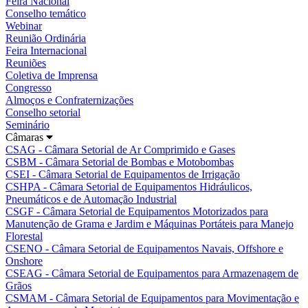
Feira Nacional
Conselho temático
Webinar
Reunião Ordinária
Feira Internacional
Reuniões
Coletiva de Imprensa
Congresso
Almoços e Confraternizações
Conselho setorial
Seminário
Câmaras
CSAG - Câmara Setorial de Ar Comprimido e Gases
CSBM - Câmara Setorial de Bombas e Motobombas
CSEI - Câmara Setorial de Equipamentos de Irrigação
CSHPA - Câmara Setorial de Equipamentos Hidráulicos,
Pneumáticos e de Automação Industrial
CSGF - Câmara Setorial de Equipamentos Motorizados para
Manutenção de Grama e Jardim e Máquinas Portáteis para Manejo
Florestal
CSENO - Câmara Setorial de Equipamentos Navais, Offshore e
Onshore
CSEAG - Câmara Setorial de Equipamentos para Armazenagem de
Grãos
CSMAM - Câmara Setorial de Equipamentos para Movimentação e