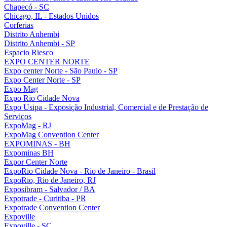
Chapecó - SC
Chicago, IL - Estados Unidos
Corferias
Distrito Anhembi
Distrito Anhembi - SP
Espacio Riesco
EXPO CENTER NORTE
Expo center Norte - São Paulo - SP
Expo Center Norte - SP
Expo Mag
Expo Rio Cidade Nova
Expo Usipa - Exposição Industrial, Comercial e de Prestação de
Serviços
ExpoMag - RJ
ExpoMag Convention Center
EXPOMINAS - BH
Expominas BH
Expor Center Norte
ExpoRio Cidade Nova - Rio de Janeiro - Brasil
ExpoRio, Rio de Janeiro, RJ
Exposibram - Salvador / BA
Expotrade - Curitiba - PR
Expotrade Convention Center
Expoville
Expoville - SC