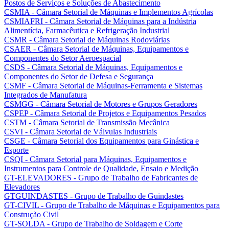
Postos de Serviços e Soluções de Abastecimento
CSMIA - Câmara Setorial de Máquinas e Implementos Agrícolas
CSMIAFRI - Câmara Setorial de Máquinas para a Indústria
Alimentícia, Farmacêutica e Refrigeração Industrial
CSMR - Câmara Setorial de Máquinas Rodoviárias
CSAER - Câmara Setorial de Máquinas, Equipamentos e
Componentes do Setor Aeroespacial
CSDS - Câmara Setorial de Máquinas, Equipamentos e
Componentes do Setor de Defesa e Segurança
CSMF - Câmara Setorial de Máquinas-Ferramenta e Sistemas
Integrados de Manufatura
CSMGG - Câmara Setorial de Motores e Grupos Geradores
CSPEP - Câmara Setorial de Projetos e Equipamentos Pesados
CSTM - Câmara Setorial de Transmissão Mecânica
CSVI - Câmara Setorial de Válvulas Industriais
CSGE - Câmara Setorial dos Equipamentos para Ginástica e
Esporte
CSQI - Câmara Setorial para Máquinas, Equipamentos e
Instrumentos para Controle de Qualidade, Ensaio e Medição
GT-ELEVADORES - Grupo de Trabalho de Fabricantes de
Elevadores
GTGUINDASTES - Grupo de Trabalho de Guindastes
GT-CIVIL - Grupo de Trabalho de Máquinas e Equipamentos para
Construção Civil
GT-SOLDA - Grupo de Trabalho de Soldagem e Corte