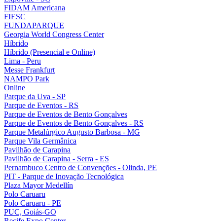
FIDAM Americana
FIESC
FUNDAPARQUE
Georgia World Congress Center
Híbrido
Híbrido (Presencial e Online)
Lima - Peru
Messe Frankfurt
NAMPO Park
Online
Parque da Uva - SP
Parque de Eventos - RS
Parque de Eventos de Bento Gonçalves
Parque de Eventos de Bento Gonçalves - RS
Parque Metalúrgico Augusto Barbosa - MG
Parque Vila Germânica
Pavilhão de Carapina
Pavilhão de Carapina - Serra - ES
Pernambuco Centro de Convenções - Olinda, PE
PIT - Parque de Inovação Tecnológica
Plaza Mayor Medellín
Polo Caruaru
Polo Caruaru - PE
PUC, Goiás-GO
Recife Expo Center