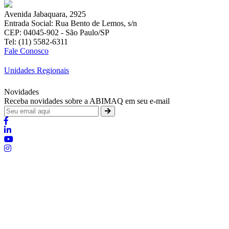
Avenida Jabaquara, 2925
Entrada Social: Rua Bento de Lemos, s/n
CEP: 04045-902 - São Paulo/SP
Tel: (11) 5582-6311
Fale Conosco
Unidades Regionais
Novidades
Receba novidades sobre a ABIMAQ em seu e-mail
Brasília - Distrito Federal
:
SHIS - QI 11 - Bloco "S"
:
relgov@abimaq.org.br
Belo Horizonte - Minas Gerais