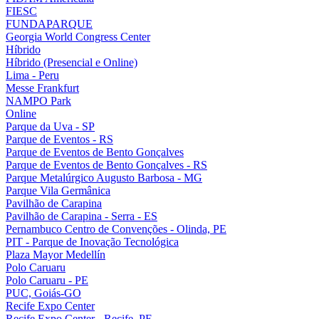
FIESC
FUNDAPARQUE
Georgia World Congress Center
Híbrido
Híbrido (Presencial e Online)
Lima - Peru
Messe Frankfurt
NAMPO Park
Online
Parque da Uva - SP
Parque de Eventos - RS
Parque de Eventos de Bento Gonçalves
Parque de Eventos de Bento Gonçalves - RS
Parque Metalúrgico Augusto Barbosa - MG
Parque Vila Germânica
Pavilhão de Carapina
Pavilhão de Carapina - Serra - ES
Pernambuco Centro de Convenções - Olinda, PE
PIT - Parque de Inovação Tecnológica
Plaza Mayor Medellín
Polo Caruaru
Polo Caruaru - PE
PUC, Goiás-GO
Recife Expo Center
Recife Expo Center - Recife, PE