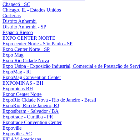
Chapecó - SC
Chicago, IL - Estados Unidos
Corferias
Distrito Anhembi
Distrito Anhembi - SP
Espacio Riesco
EXPO CENTER NORTE
Expo center Norte - São Paulo - SP
Expo Center Norte - SP
Expo Mag
Expo Rio Cidade Nova
Expo Usipa - Exposição Industrial, Comercial e de Prestação de Serv
ExpoMag - RJ
ExpoMag Convention Center
EXPOMINAS - BH
Expominas BH
Expor Center Norte
ExpoRio Cidade Nova - Rio de Janeiro - Brasil
ExpoRio, Rio de Janeiro, RJ
Exposibram - Salvador / BA
Expotrade - Curitiba - PR
Expotrade Convention Center
Expoville
Expoville - SC
FIDAM Americana