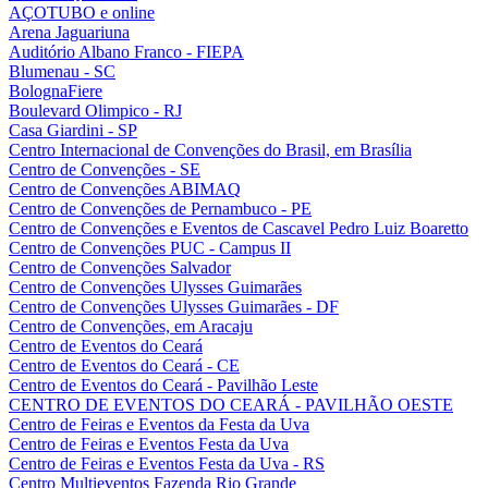
AÇOTUBO e online
Arena Jaguariuna
Auditório Albano Franco - FIEPA
Blumenau - SC
BolognaFiere
Boulevard Olimpico - RJ
Casa Giardini - SP
Centro Internacional de Convenções do Brasil, em Brasília
Centro de Convenções - SE
Centro de Convenções ABIMAQ
Centro de Convenções de Pernambuco - PE
Centro de Convenções e Eventos de Cascavel Pedro Luiz Boaretto
Centro de Convenções PUC - Campus II
Centro de Convenções Salvador
Centro de Convenções Ulysses Guimarães
Centro de Convenções Ulysses Guimarães - DF
Centro de Convenções, em Aracaju
Centro de Eventos do Ceará
Centro de Eventos do Ceará - CE
Centro de Eventos do Ceará - Pavilhão Leste
CENTRO DE EVENTOS DO CEARÁ - PAVILHÃO OESTE
Centro de Feiras e Eventos da Festa da Uva
Centro de Feiras e Eventos Festa da Uva
Centro de Feiras e Eventos Festa da Uva - RS
Centro Multieventos Fazenda Rio Grande