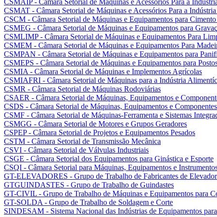
CSMAIP - Câmara Setorial de Máquinas e Acessórios Para a Indústria
CSMAT - Câmara Setorial de Máquinas e Acessórios Para a Indústria
CSCM - Câmara Setorial de Máquinas e Equipamentos para Cimento
CSMEG - Câmara Setorial de Máquinas e Equipamentos para Gravaç
CSMLIMP - Câmara Setorial de Máquinas e Equipamentos Para Lim
CSMEM - Câmara Setorial de Máquinas e Equipamentos Para Madei
CSMPAN - Câmara Setorial de Máquinas e Equipamentos para Panifi
CSMEPS - Câmara Setorial de Máquinas e Equipamentos para Postos 
CSMIA - Câmara Setorial de Máquinas e Implementos Agrícolas
CSMIAFRI - Câmara Setorial de Máquinas para a Indústria Alimentíci
CSMR - Câmara Setorial de Máquinas Rodoviárias
CSAER - Câmara Setorial de Máquinas, Equipamentos e Componente
CSDS - Câmara Setorial de Máquinas, Equipamentos e Componentes 
CSMF - Câmara Setorial de Máquinas-Ferramenta e Sistemas Integra
CSMGG - Câmara Setorial de Motores e Grupos Geradores
CSPEP - Câmara Setorial de Projetos e Equipamentos Pesados
CSTM - Câmara Setorial de Transmissão Mecânica
CSVI - Câmara Setorial de Válvulas Industriais
CSGE - Câmara Setorial dos Equipamentos para Ginástica e Esporte
CSQI - Câmara Setorial para Máquinas, Equipamentos e Instrumentos
GT-ELEVADORES - Grupo de Trabalho de Fabricantes de Elevador
GTGUINDASTES - Grupo de Trabalho de Guindastes
GT-CIVIL - Grupo de Trabalho de Máquinas e Equipamentos para Co
GT-SOLDA - Grupo de Trabalho de Soldagem e Corte
SINDESAM - Sistema Nacional das Indústrias de Equipamentos para