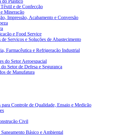
 do Plástico
 Têxtil e de Confecção
 e Mineração
ão, Impressão, Acabamento e Conversão
peza
ra
cação e Food Service
de Serviços e Soluções de Abastecimento
a, Farmacêutica e Refrigeração Industrial
s do Setor Aeroespacial
do Setor de Defesa e Segurança
dos de Manufatura
 para Controle de Qualidade, Ensaio e Medição
es
nstrução Civil
 Saneamento Básico e Ambiental