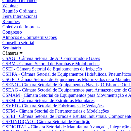
Conselho temático
Webinar
Reunião Ordinária
Feira Internacional
Reuniões
Coletiva de Imprensa
Congresso
Almoços e Confraternizações
Conselho setorial
Seminário
Câmaras
CSAG - Câmara Setorial de Ar Comprimido e Gases
CSBM - Câmara Setorial de Bombas e Motobombas
CSEI - Câmara Setorial de Equipamentos de Irrigação
CSHPA - Câmara Setorial de Equipamentos Hidráulicos, Pneumáticos
CSGF - Câmara Setorial de Equipamentos Motorizados para Manutenç
CSENO - Câmara Setorial de Equipamentos Navais, Offshore e Ons
CSEAG - Câmara Setorial de Equipamentos para Armazenagem de G
CSMAM - Câmara Setorial de Equipamentos para Movimentação e A
CSEM - Câmara Setorial de Estruturas Modulares
CSVED - Câmara Setorial de Fabricantes de Vedações
CSFM - Câmara Setorial de Ferramentarias e Modelações
CSFEI - Câmara Setorial de Fornos e Estufas Industriais, Componente
CSFUNDIÇÃO - Câmara Setorial de Fundição
CSDIGITAL - Câmara Setorial de Manufatura Avançada, Integração e