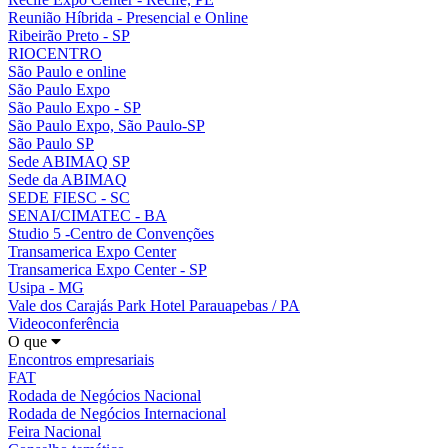
Reunião Híbrida - Presencial e Online
Ribeirão Preto - SP
RIOCENTRO
São Paulo e online
São Paulo Expo
São Paulo Expo - SP
São Paulo Expo, São Paulo-SP
São Paulo SP
Sede ABIMAQ SP
Sede da ABIMAQ
SEDE FIESC - SC
SENAI/CIMATEC - BA
Studio 5 -Centro de Convenções
Transamerica Expo Center
Transamerica Expo Center - SP
Usipa - MG
Vale dos Carajás Park Hotel Parauapebas / PA
Videoconferência
O que
Encontros empresariais
FAT
Rodada de Negócios Nacional
Rodada de Negócios Internacional
Feira Nacional