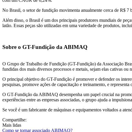
com um CAGR de 6,24%.
No Brasil, o setor de fundição movimenta anualmente cerca de R$ 7 b
Além disso, o Brasil é um dos principais produtores mundiais de peç
latão. Essas peças são utilizadas em uma variedade de produtos, inclu
Sobre o GT-Fundição da ABIMAQ
O Grupo de Trabalho de Fundição (GT-Fundição) da Associação Brasi
fundidas dos mais diversos processos e metais, sejam elas cativas ou n
O principal objetivo do GT-Fundição é promover e defender os interess
pesquisas, promove ações de capacitação e treinamento, e representa o
O GT-Fundição da ABIMAQ desempenha um papel crucial na promoção d
experiências entre as empresas associadas, o grupo ajuda a impulsion
Se você é um fabricante de máquinas e equipamentos voltados a aten
Compartilhe:
Mais lidas
Como se tornar associado ABIMAQ?