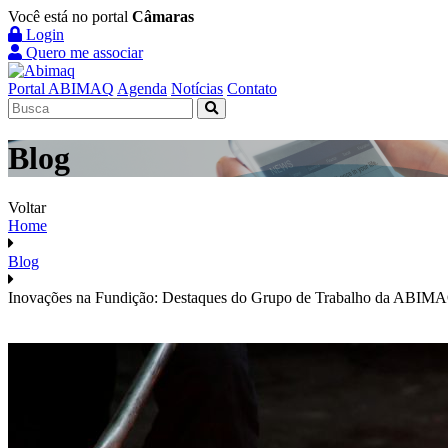
Você está no portal
Câmaras
Login
Quero me associar
Portal ABIMAQ
Agenda
Notícias
Contato
Blog
Voltar
Home
Blog
Inovações na Fundição: Destaques do Grupo de Trabalho da ABIM