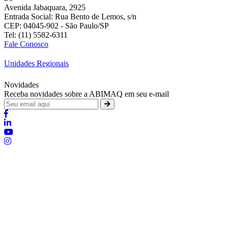
Avenida Jabaquara, 2925
Entrada Social: Rua Bento de Lemos, s/n
CEP: 04045-902 - São Paulo/SP
Tel: (11) 5582-6311
Fale Conosco
Unidades Regionais
Novidades
Receba novidades sobre a ABIMAQ em seu e-mail
Brasília - Distrito Federal
:
SHIS - QI 11 - Bloco "S"
:
relgov@abimaq.org.br
Belo Horizonte - Minas Gerais