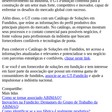
desenvolvimento da indústria, o GT-Fundição contribui para a
construção de um setor mais forte, competitivo e inovador, capaz de
enfrentar os desafios do mercado global com sucesso.
Além disso, o GT conta com um Catálogo de Soluções em
Fundidos, que reúne as informações do perfil produtivo dos
principais players do mercado. No catálogo, as empresas mostram
seus processos e o contato comercial para possíveis negócios, é
fonte valiosa para profissionais da indústria que buscam
fornecedores confiáveis e tecnologias de ponta.
Para conhecer o Catálogo de Soluções em Fundidos, ter acesso a
informações atualizadas e relevantes e potencializar o seu negócio
com parcerias estratégicas e confiáveis,
clique neste link
.
E se você é um fornecedor de soluções em fundição e tem interesse
em fazer parte da associação que possui um extensa gama de
consumidores de fundidos,
associe-se ao GT-Fundição
e ajude a
impulsionar a indústria nacional.
Compartilhe:
Mais lidas
Como se tornar associado ABIMAQ?
Inovações na Fundição: Destaques do Grupo de Trabalho da
ABIMAQ
Como identificar se a sua fábrica é realmente produtiva?