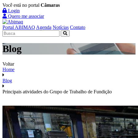
Você está no portal
Câmaras
Login
Quero me associar
Portal ABIMAQ
Agenda
Notícias
Contato
Blog
Voltar
Home
Blog
Principais atividades do Grupo de Trabalho de Fundição