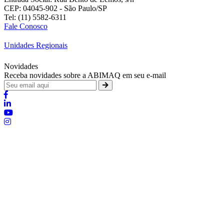
CEP: 04045-902 - São Paulo/SP
Tel: (11) 5582-6311
Fale Conosco
Unidades Regionais
Novidades
Receba novidades sobre a ABIMAQ em seu e-mail
Brasília - Distrito Federal
:
SHIS - QI 11 - Bloco "S"
:
relgov@abimaq.org.br
Belo Horizonte - Minas Gerais
:
Av. Getúlio Vargas, 446 Sala 701 - Bairro: Funcionários
:
(31) 3281-9518