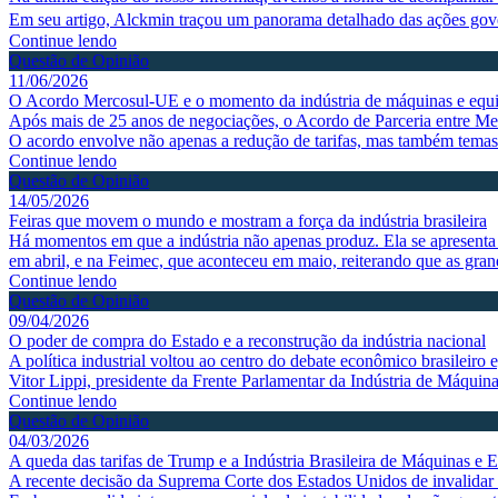
Em seu artigo, Alckmin traçou um panorama detalhado das ações gov
Continue lendo
Questão de Opinião
11/06/2026
O Acordo Mercosul-UE e o momento da indústria de máquinas e equ
Após mais de 25 anos de negociações, o Acordo de Parceria entre Merc
O acordo envolve não apenas a redução de tarifas, mas também tema
Continue lendo
Questão de Opinião
14/05/2026
Feiras que movem o mundo e mostram a força da indústria brasileira
Há momentos em que a indústria não apenas produz. Ela se apresenta
em abril, e na Feimec, que aconteceu em maio, reiterando que as grande
Continue lendo
Questão de Opinião
09/04/2026
O poder de compra do Estado e a reconstrução da indústria nacional
A política industrial voltou ao centro do debate econômico brasileir
Vitor Lippi, presidente da Frente Parlamentar da Indústria de Máquin
Continue lendo
Questão de Opinião
04/03/2026
A queda das tarifas de Trump e a Indústria Brasileira de Máquinas e
A recente decisão da Suprema Corte dos Estados Unidos de invalidar as 