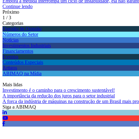
Embora a medida interrompa um ciclo de instabilidade, ela não garante,
Continue lendo
Próximo
1 / 3
Categorias
Questão de Opinião
Números do Setor
Notícias
Investimentos Industriais
Financiamentos
Eventos
Conteúdos Especiais
Artigos
ABIMAQ na Mídia
Mais lidas
Investimento é o caminho para o crescimento sustentável!
A importância da redução dos juros para o setor industrial
A força da indústria de máquinas na construção de um Brasil mais pro
Siga a ABIMAQ