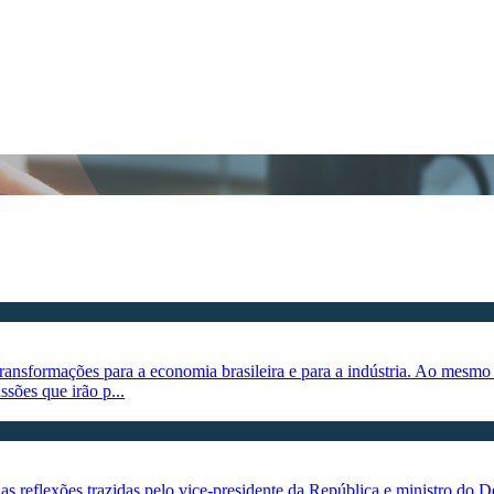
ansformações para a economia brasileira e para a indústria. Ao mesmo
sões que irão p...
s reflexões trazidas pelo vice-presidente da República e ministro do 