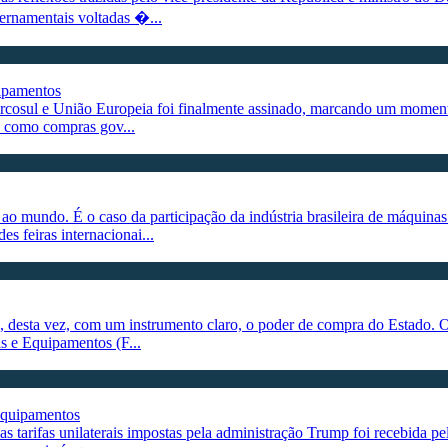
ernamentais voltadas �...
ipamentos
osul e União Europeia foi finalmente assinado, marcando um momento hi
s como compras gov...
 ao mundo. É o caso da participação da indústria brasileira de máqui
s feiras internacionai...
o e, desta vez, com um instrumento claro, o poder de compra do Estado. 
as e Equipamentos (F...
 Equipamentos
tarifas unilaterais impostas pela administração Trump foi recebida pelo