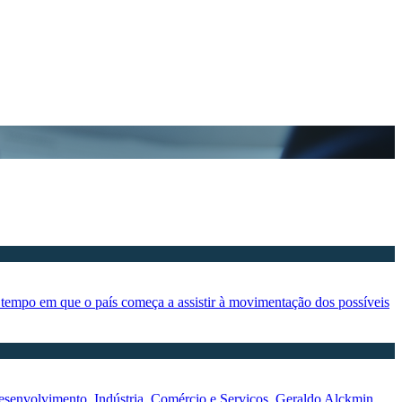
 tempo em que o país começa a assistir à movimentação dos possíveis
Desenvolvimento, Indústria, Comércio e Serviços, Geraldo Alckmin.