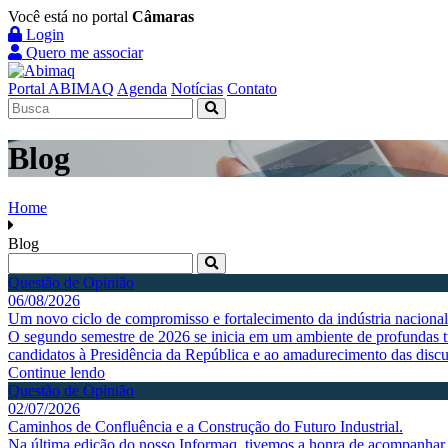
Você está no portal
Câmaras
Login
Quero me associar
Portal ABIMAQ
Agenda
Notícias
Contato
Blog
Home
Blog
Questão de Opinião
06/08/2026
Um novo ciclo de compromisso e fortalecimento da indústria nacional
O segundo semestre de 2026 se inicia em um ambiente de profundas tr
candidatos à Presidência da República e ao amadurecimento das discus
Continue lendo
Questão de Opinião
02/07/2026
Caminhos de Confluência e a Construção do Futuro Industrial.
Na última edição do nosso Informaq, tivemos a honra de acompanhar a