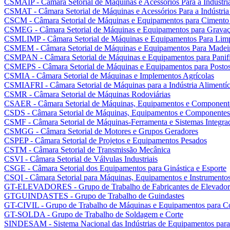
CSMAIP - Câmara Setorial de Máquinas e Acessórios Para a Indústria
CSMAT - Câmara Setorial de Máquinas e Acessórios Para a Indústria
CSCM - Câmara Setorial de Máquinas e Equipamentos para Cimento
CSMEG - Câmara Setorial de Máquinas e Equipamentos para Gravaç
CSMLIMP - Câmara Setorial de Máquinas e Equipamentos Para Lim
CSMEM - Câmara Setorial de Máquinas e Equipamentos Para Madei
CSMPAN - Câmara Setorial de Máquinas e Equipamentos para Panifi
CSMEPS - Câmara Setorial de Máquinas e Equipamentos para Postos 
CSMIA - Câmara Setorial de Máquinas e Implementos Agrícolas
CSMIAFRI - Câmara Setorial de Máquinas para a Indústria Alimentíci
CSMR - Câmara Setorial de Máquinas Rodoviárias
CSAER - Câmara Setorial de Máquinas, Equipamentos e Componente
CSDS - Câmara Setorial de Máquinas, Equipamentos e Componentes 
CSMF - Câmara Setorial de Máquinas-Ferramenta e Sistemas Integra
CSMGG - Câmara Setorial de Motores e Grupos Geradores
CSPEP - Câmara Setorial de Projetos e Equipamentos Pesados
CSTM - Câmara Setorial de Transmissão Mecânica
CSVI - Câmara Setorial de Válvulas Industriais
CSGE - Câmara Setorial dos Equipamentos para Ginástica e Esporte
CSQI - Câmara Setorial para Máquinas, Equipamentos e Instrumentos
GT-ELEVADORES - Grupo de Trabalho de Fabricantes de Elevador
GTGUINDASTES - Grupo de Trabalho de Guindastes
GT-CIVIL - Grupo de Trabalho de Máquinas e Equipamentos para Co
GT-SOLDA - Grupo de Trabalho de Soldagem e Corte
SINDESAM - Sistema Nacional das Indústrias de Equipamentos para