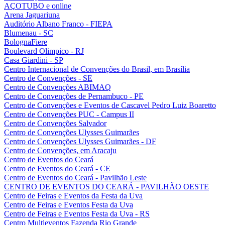
AÇOTUBO e online
Arena Jaguariuna
Auditório Albano Franco - FIEPA
Blumenau - SC
BolognaFiere
Boulevard Olimpico - RJ
Casa Giardini - SP
Centro Internacional de Convenções do Brasil, em Brasília
Centro de Convenções - SE
Centro de Convenções ABIMAQ
Centro de Convenções de Pernambuco - PE
Centro de Convenções e Eventos de Cascavel Pedro Luiz Boaretto
Centro de Convenções PUC - Campus II
Centro de Convenções Salvador
Centro de Convenções Ulysses Guimarães
Centro de Convenções Ulysses Guimarães - DF
Centro de Convenções, em Aracaju
Centro de Eventos do Ceará
Centro de Eventos do Ceará - CE
Centro de Eventos do Ceará - Pavilhão Leste
CENTRO DE EVENTOS DO CEARÁ - PAVILHÃO OESTE
Centro de Feiras e Eventos da Festa da Uva
Centro de Feiras e Eventos Festa da Uva
Centro de Feiras e Eventos Festa da Uva - RS
Centro Multieventos Fazenda Rio Grande