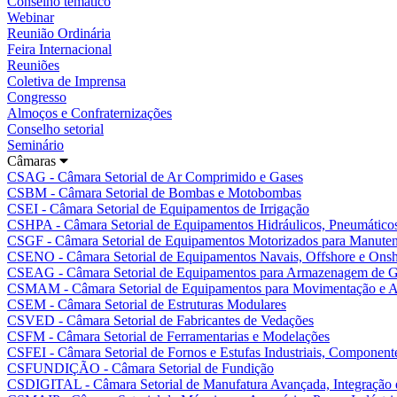
Conselho temático
Webinar
Reunião Ordinária
Feira Internacional
Reuniões
Coletiva de Imprensa
Congresso
Almoços e Confraternizações
Conselho setorial
Seminário
Câmaras
CSAG - Câmara Setorial de Ar Comprimido e Gases
CSBM - Câmara Setorial de Bombas e Motobombas
CSEI - Câmara Setorial de Equipamentos de Irrigação
CSHPA - Câmara Setorial de Equipamentos Hidráulicos, Pneumáticos
CSGF - Câmara Setorial de Equipamentos Motorizados para Manutenç
CSENO - Câmara Setorial de Equipamentos Navais, Offshore e Ons
CSEAG - Câmara Setorial de Equipamentos para Armazenagem de G
CSMAM - Câmara Setorial de Equipamentos para Movimentação e A
CSEM - Câmara Setorial de Estruturas Modulares
CSVED - Câmara Setorial de Fabricantes de Vedações
CSFM - Câmara Setorial de Ferramentarias e Modelações
CSFEI - Câmara Setorial de Fornos e Estufas Industriais, Componente
CSFUNDIÇÃO - Câmara Setorial de Fundição
CSDIGITAL - Câmara Setorial de Manufatura Avançada, Integração e