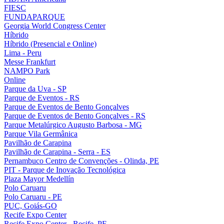
FIESC
FUNDAPARQUE
Georgia World Congress Center
Híbrido
Híbrido (Presencial e Online)
Lima - Peru
Messe Frankfurt
NAMPO Park
Online
Parque da Uva - SP
Parque de Eventos - RS
Parque de Eventos de Bento Gonçalves
Parque de Eventos de Bento Gonçalves - RS
Parque Metalúrgico Augusto Barbosa - MG
Parque Vila Germânica
Pavilhão de Carapina
Pavilhão de Carapina - Serra - ES
Pernambuco Centro de Convenções - Olinda, PE
PIT - Parque de Inovação Tecnológica
Plaza Mayor Medellín
Polo Caruaru
Polo Caruaru - PE
PUC, Goiás-GO
Recife Expo Center
Recife Expo Center - Recife, PE