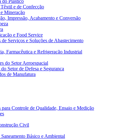
 do Plástico
 Têxtil e de Confecção
 e Mineração
ão, Impressão, Acabamento e Conversão
peza
ra
cação e Food Service
de Serviços e Soluções de Abastecimento
a, Farmacêutica e Refrigeração Industrial
s do Setor Aeroespacial
do Setor de Defesa e Segurança
dos de Manufatura
 para Controle de Qualidade, Ensaio e Medição
es
nstrução Civil
 Saneamento Básico e Ambiental