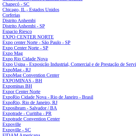
Chapecó - SC
Chicago, IL - Estados Unidos
Corferias
Distrito Anhembi
Distrito Anhembi - SP
Espacio Riesco
EXPO CENTER NORTE
Expo center Norte - São Paulo - SP
Expo Center Norte - SP
Expo Mag
Expo Rio Cidade Nova
Expo Usipa - Exposição Industrial, Comercial e de Prestação de Serv
ExpoMag - RJ
ExpoMag Convention Center
EXPOMINAS - BH
Expominas BH
Expor Center Norte
ExpoRio Cidade Nova - Rio de Janeiro - Brasil
ExpoRio, Rio de Janeiro, RJ
Exposibram - Salvador / BA
Expotrade - Curitiba - PR
Expotrade Convention Center
Expoville
Expoville - SC
FIDAM Americana