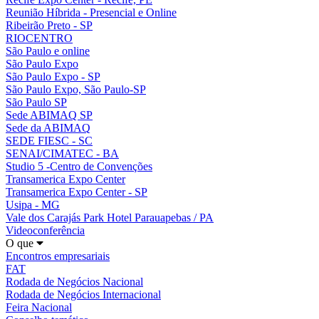
Reunião Híbrida - Presencial e Online
Ribeirão Preto - SP
RIOCENTRO
São Paulo e online
São Paulo Expo
São Paulo Expo - SP
São Paulo Expo, São Paulo-SP
São Paulo SP
Sede ABIMAQ SP
Sede da ABIMAQ
SEDE FIESC - SC
SENAI/CIMATEC - BA
Studio 5 -Centro de Convenções
Transamerica Expo Center
Transamerica Expo Center - SP
Usipa - MG
Vale dos Carajás Park Hotel Parauapebas / PA
Videoconferência
O que
Encontros empresariais
FAT
Rodada de Negócios Nacional
Rodada de Negócios Internacional
Feira Nacional