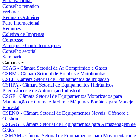
Feira Nacional
Conselho temático
Webinar
Reunião Ordinária
Feira Internacional
Reuniões
Coletiva de Imprensa
Congresso
Almoços e Confraternizações
Conselho setorial
Seminário
Câmaras
CSAG - Câmara Setorial de Ar Comprimido e Gases
CSBM - Câmara Setorial de Bombas e Motobombas
CSEI - Câmara Setorial de Equipamentos de Irrigação
CSHPA - Câmara Setorial de Equipamentos Hidráulicos,
Pneumáticos e de Automação Industrial
CSGF - Câmara Setorial de Equipamentos Motorizados para
Manutenção de Grama e Jardim e Máquinas Portáteis para Manejo
Florestal
CSENO - Câmara Setorial de Equipamentos Navais, Offshore e
Onshore
CSEAG - Câmara Setorial de Equipamentos para Armazenagem de
Grãos
CSMAM - Câmara Setorial de Equipamentos para Movimentação e