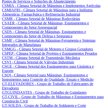
Postos de Serviços e Soluções de Abastecimento
CSMIA - Câmara Setorial de Máquinas e Implementos Agrícolas
CSMIAFRI - Câmara Setorial de Máquinas para a Indústria
Alimentícia, Farmacêutica e Refrigeração Industrial
CSMR - Câmara Setorial de Máquinas Rodoviárias
CSAER - Câmara Setorial de Máquinas, Equipamentos e
Componentes do Setor Aeroespacial
CSDS - Câmara Setorial de Máquinas, Equipamentos e
Componentes do Setor de Defesa e Segurança
CSMF - Câmara Setorial de Máquinas-Ferramenta e Sistemas
Integrados de Manufatura
CSMGG - Câmara Setorial de Motores e Grupos Geradores
CSPEP - Câmara Setorial de Projetos e Equipamentos Pesados
CSTM - Câmara Setorial de Transmissão Mecânica
CSVI - Câmara Setorial de Válvulas Industriais
CSGE - Câmara Setorial dos Equipamentos para Ginástica e
Esporte
CSQI - Câmara Setorial para Máquinas, Equipamentos e
Instrumentos para Controle de Qualidade, Ensaio e Medição
GT-ELEVADORES - Grupo de Trabalho de Fabricantes de
Elevadores
GTGUINDASTES - Grupo de Trabalho de Guindastes
GT-CIVIL - Grupo de Trabalho de Máquinas e Equipamentos para
Construção Civil
GT-SOLDA - Grupo de Trabalho de Soldagem e Corte