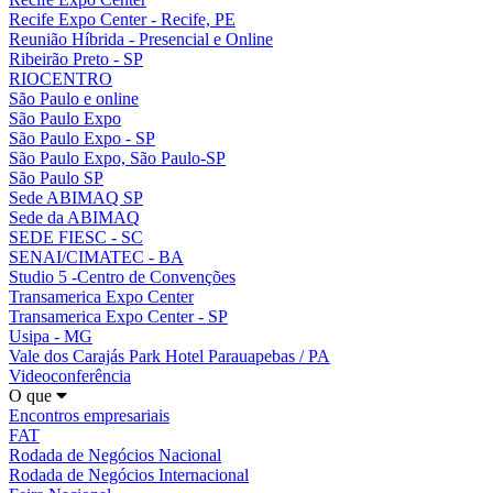
Recife Expo Center - Recife, PE
Reunião Híbrida - Presencial e Online
Ribeirão Preto - SP
RIOCENTRO
São Paulo e online
São Paulo Expo
São Paulo Expo - SP
São Paulo Expo, São Paulo-SP
São Paulo SP
Sede ABIMAQ SP
Sede da ABIMAQ
SEDE FIESC - SC
SENAI/CIMATEC - BA
Studio 5 -Centro de Convenções
Transamerica Expo Center
Transamerica Expo Center - SP
Usipa - MG
Vale dos Carajás Park Hotel Parauapebas / PA
Videoconferência
O que
Encontros empresariais
FAT
Rodada de Negócios Nacional
Rodada de Negócios Internacional