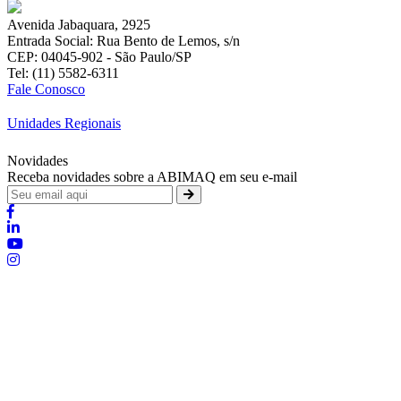
Avenida Jabaquara, 2925
Entrada Social: Rua Bento de Lemos, s/n
CEP: 04045-902 - São Paulo/SP
Tel: (11) 5582-6311
Fale Conosco
Unidades Regionais
Novidades
Receba novidades sobre a ABIMAQ em seu e-mail
Brasília - Distrito Federal
:
SHIS - QI 11 - Bloco "S"
:
relgov@abimaq.org.br
Belo Horizonte - Minas Gerais