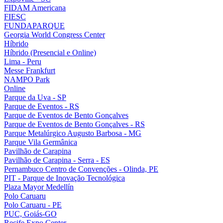
FIDAM Americana
FIESC
FUNDAPARQUE
Georgia World Congress Center
Híbrido
Híbrido (Presencial e Online)
Lima - Peru
Messe Frankfurt
NAMPO Park
Online
Parque da Uva - SP
Parque de Eventos - RS
Parque de Eventos de Bento Gonçalves
Parque de Eventos de Bento Gonçalves - RS
Parque Metalúrgico Augusto Barbosa - MG
Parque Vila Germânica
Pavilhão de Carapina
Pavilhão de Carapina - Serra - ES
Pernambuco Centro de Convenções - Olinda, PE
PIT - Parque de Inovação Tecnológica
Plaza Mayor Medellín
Polo Caruaru
Polo Caruaru - PE
PUC, Goiás-GO
Recife Expo Center