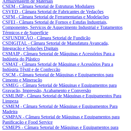
Armazenagem de Materiais
CSEM - Câmara Setorial de Estruturas Modulares
CSVED - Câmara Setorial de Fabricantes de Vedações
CSFM - Câmara Setorial de Ferramentarias e Modelações
CSFEI - Câmara Setorial de Fornos e Estufas Industriais,
Componentes, Serviços de Aquecimento Industrial e Tratamentos
Térmicos e de Superfície
CSFUNDIÇÃO - Câmara Setorial de Fundição
CSDIGITAL - Câmara Setorial de Manufatura Avançada,
Integração e Soluções Digitais
CSMAIP - Câmara Setorial de Máquinas e Acessórios Para a
Indústria do Plástico
CSMAT - Câmara Setorial de Máquinas e Acessórios Para a
Indústria Têxtil e de Confecção
CSCM - Câmara Setorial de Máquinas e Equipamentos para
Cimento e Mineração
CSMEG - Câmara Setorial de Máquinas e Equipamentos para
Gravação, Impressão, Acabamento e Conversão
CSMLIMP - Câmara Setorial de Máquinas e Equipamentos Para
Limpeza
CSMEM - Câmara Setorial de Máquinas e Equipamentos Para
Madeira
CSMPAN - Câmara Setorial de Máquinas e Equipamentos para
Panificação e Food Service
CSMEPS - Câmara Setorial de Máquinas e Equipamentos para