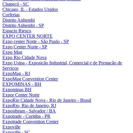
Chapecó - SC
Chicago, IL - Estados Unidos
Corferias
Distrito Anhembi
Distrito Anhembi - SP
Espacio Riesco
EXPO CENTER NORTE
Expo center Norte - São Paulo - SP
Expo Center Norte - SP
Expo Mag
Expo Rio Cidade Nova
Expo Usipa - Exposição Industrial, Comercial e de Prestação de
Serviços
ExpoMag - RJ
ExpoMag Convention Center
EXPOMINAS - BH
Expominas BH
Expor Center Norte
ExpoRio Cidade Nova - Rio de Janeiro - Brasil
ExpoRio, Rio de Janeiro, RJ
Exposibram - Salvador / BA
Expotrade - Curitiba - PR
Expotrade Convention Center
Expoville
Expoville - SC