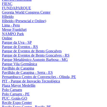
FIESC
FUNDAPARQUE
Georgia World Congress Center
Híbrido
Híbrido (Presencial e Online)
Lima - Peru
Messe Frankfurt
NAMPO Park
Online
Parque da Uva - SP
Parque de Eventos - RS
Parque de Eventos de Bento Gonçalves
Parque de Eventos de Bento Gonçalves - RS
Parque Metalúrgico Augusto Barbosa - MG
Parque Vila Germânica
Pavilhão de Carapina
Pavilhão de Carapina - Serra - ES
Pernambuco Centro de Convenções - Olinda, PE
PIT - Parque de Inovação Tecnológica
Plaza Mayor Medellín
Polo Caruaru
Polo Caruaru - PE
PUC, Goiás-GO
Recife Expo Center
Recife Expo Center - Recife, PE