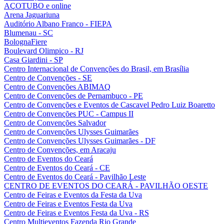
AÇOTUBO e online
Arena Jaguariuna
Auditório Albano Franco - FIEPA
Blumenau - SC
BolognaFiere
Boulevard Olimpico - RJ
Casa Giardini - SP
Centro Internacional de Convenções do Brasil, em Brasília
Centro de Convenções - SE
Centro de Convenções ABIMAQ
Centro de Convenções de Pernambuco - PE
Centro de Convenções e Eventos de Cascavel Pedro Luiz Boaretto
Centro de Convenções PUC - Campus II
Centro de Convenções Salvador
Centro de Convenções Ulysses Guimarães
Centro de Convenções Ulysses Guimarães - DF
Centro de Convenções, em Aracaju
Centro de Eventos do Ceará
Centro de Eventos do Ceará - CE
Centro de Eventos do Ceará - Pavilhão Leste
CENTRO DE EVENTOS DO CEARÁ - PAVILHÃO OESTE
Centro de Feiras e Eventos da Festa da Uva
Centro de Feiras e Eventos Festa da Uva
Centro de Feiras e Eventos Festa da Uva - RS
Centro Multieventos Fazenda Rio Grande