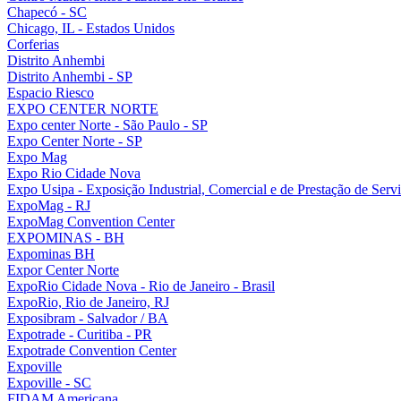
Chapecó - SC
Chicago, IL - Estados Unidos
Corferias
Distrito Anhembi
Distrito Anhembi - SP
Espacio Riesco
EXPO CENTER NORTE
Expo center Norte - São Paulo - SP
Expo Center Norte - SP
Expo Mag
Expo Rio Cidade Nova
Expo Usipa - Exposição Industrial, Comercial e de Prestação de Serv
ExpoMag - RJ
ExpoMag Convention Center
EXPOMINAS - BH
Expominas BH
Expor Center Norte
ExpoRio Cidade Nova - Rio de Janeiro - Brasil
ExpoRio, Rio de Janeiro, RJ
Exposibram - Salvador / BA
Expotrade - Curitiba - PR
Expotrade Convention Center
Expoville
Expoville - SC
FIDAM Americana