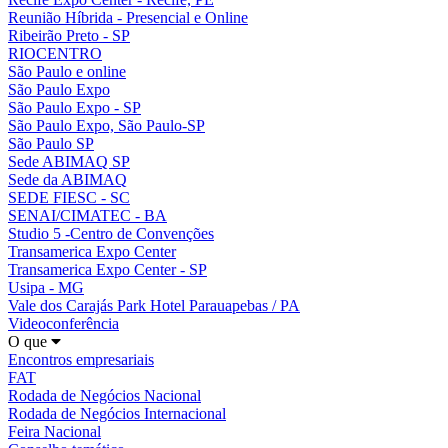
Reunião Híbrida - Presencial e Online
Ribeirão Preto - SP
RIOCENTRO
São Paulo e online
São Paulo Expo
São Paulo Expo - SP
São Paulo Expo, São Paulo-SP
São Paulo SP
Sede ABIMAQ SP
Sede da ABIMAQ
SEDE FIESC - SC
SENAI/CIMATEC - BA
Studio 5 -Centro de Convenções
Transamerica Expo Center
Transamerica Expo Center - SP
Usipa - MG
Vale dos Carajás Park Hotel Parauapebas / PA
Videoconferência
O que
Encontros empresariais
FAT
Rodada de Negócios Nacional
Rodada de Negócios Internacional
Feira Nacional