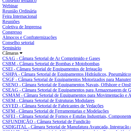
Conselho temático
Webinar
Reunião Ordinária
Feira Internacional
Reuniões
Coletiva de Imprensa
Congresso
Almoços e Confraternizações
Conselho setorial
Seminário
Câmaras
CSAG - Câmara Setorial de Ar Comprimido e Gases
CSBM - Câmara Setorial de Bombas e Motobombas
CSEI - Câmara Setorial de Equipamentos de Irrigação
CSHPA - Câmara Setorial de Equipamentos Hidráulicos, Pneumáticos
CSGF - Câmara Setorial de Equipamentos Motorizados para Manutenç
CSENO - Câmara Setorial de Equipamentos Navais, Offshore e Ons
CSEAG - Câmara Setorial de Equipamentos para Armazenagem de G
CSMAM - Câmara Setorial de Equipamentos para Movimentação e A
CSEM - Câmara Setorial de Estruturas Modulares
CSVED - Câmara Setorial de Fabricantes de Vedações
CSFM - Câmara Setorial de Ferramentarias e Modelações
CSFEI - Câmara Setorial de Fornos e Estufas Industriais, Componente
CSFUNDIÇÃO - Câmara Setorial de Fundição
CSDIGITAL - Câmara Setorial de Manufatura Avançada, Integração e