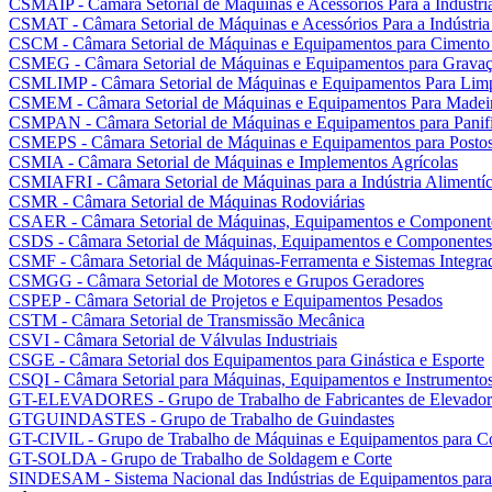
CSMAIP - Câmara Setorial de Máquinas e Acessórios Para a Indústria
CSMAT - Câmara Setorial de Máquinas e Acessórios Para a Indústria
CSCM - Câmara Setorial de Máquinas e Equipamentos para Cimento
CSMEG - Câmara Setorial de Máquinas e Equipamentos para Gravaç
CSMLIMP - Câmara Setorial de Máquinas e Equipamentos Para Lim
CSMEM - Câmara Setorial de Máquinas e Equipamentos Para Madei
CSMPAN - Câmara Setorial de Máquinas e Equipamentos para Panifi
CSMEPS - Câmara Setorial de Máquinas e Equipamentos para Postos 
CSMIA - Câmara Setorial de Máquinas e Implementos Agrícolas
CSMIAFRI - Câmara Setorial de Máquinas para a Indústria Alimentíci
CSMR - Câmara Setorial de Máquinas Rodoviárias
CSAER - Câmara Setorial de Máquinas, Equipamentos e Componente
CSDS - Câmara Setorial de Máquinas, Equipamentos e Componentes 
CSMF - Câmara Setorial de Máquinas-Ferramenta e Sistemas Integra
CSMGG - Câmara Setorial de Motores e Grupos Geradores
CSPEP - Câmara Setorial de Projetos e Equipamentos Pesados
CSTM - Câmara Setorial de Transmissão Mecânica
CSVI - Câmara Setorial de Válvulas Industriais
CSGE - Câmara Setorial dos Equipamentos para Ginástica e Esporte
CSQI - Câmara Setorial para Máquinas, Equipamentos e Instrumentos
GT-ELEVADORES - Grupo de Trabalho de Fabricantes de Elevador
GTGUINDASTES - Grupo de Trabalho de Guindastes
GT-CIVIL - Grupo de Trabalho de Máquinas e Equipamentos para Co
GT-SOLDA - Grupo de Trabalho de Soldagem e Corte
SINDESAM - Sistema Nacional das Indústrias de Equipamentos para