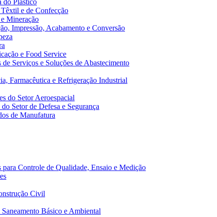
 do Plástico
 Têxtil e de Confecção
 e Mineração
ão, Impressão, Acabamento e Conversão
peza
ra
cação e Food Service
de Serviços e Soluções de Abastecimento
a, Farmacêutica e Refrigeração Industrial
s do Setor Aeroespacial
do Setor de Defesa e Segurança
dos de Manufatura
 para Controle de Qualidade, Ensaio e Medição
es
nstrução Civil
 Saneamento Básico e Ambiental