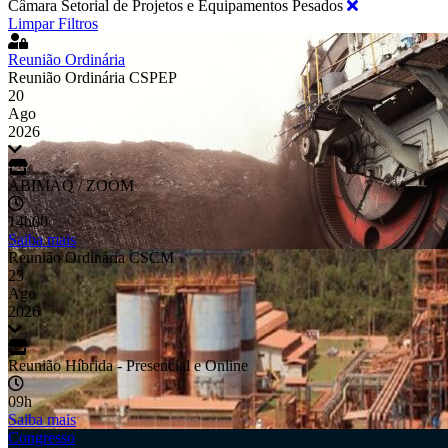
Câmara Setorial de Projetos e Equipamentos Pesados
Limpar Filtros
Reunião Ordinária
Reunião Ordinária CSPEP
20
Ago
2026
ABIMAQ / ZOOM
14h00
Saiba mais
Reunião Ordinária CSCM
25
Ago
2026
Reunião Híbrida - Presencial e Online
09h
Saiba mais
Congresso