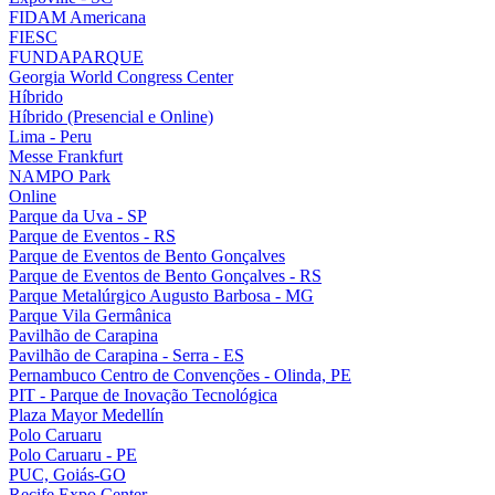
FIDAM Americana
FIESC
FUNDAPARQUE
Georgia World Congress Center
Híbrido
Híbrido (Presencial e Online)
Lima - Peru
Messe Frankfurt
NAMPO Park
Online
Parque da Uva - SP
Parque de Eventos - RS
Parque de Eventos de Bento Gonçalves
Parque de Eventos de Bento Gonçalves - RS
Parque Metalúrgico Augusto Barbosa - MG
Parque Vila Germânica
Pavilhão de Carapina
Pavilhão de Carapina - Serra - ES
Pernambuco Centro de Convenções - Olinda, PE
PIT - Parque de Inovação Tecnológica
Plaza Mayor Medellín
Polo Caruaru
Polo Caruaru - PE
PUC, Goiás-GO
Recife Expo Center