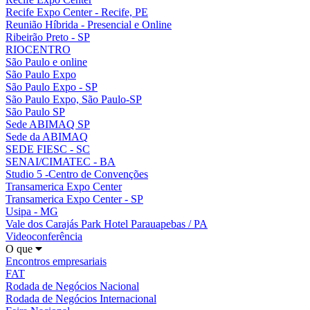
Recife Expo Center - Recife, PE
Reunião Híbrida - Presencial e Online
Ribeirão Preto - SP
RIOCENTRO
São Paulo e online
São Paulo Expo
São Paulo Expo - SP
São Paulo Expo, São Paulo-SP
São Paulo SP
Sede ABIMAQ SP
Sede da ABIMAQ
SEDE FIESC - SC
SENAI/CIMATEC - BA
Studio 5 -Centro de Convenções
Transamerica Expo Center
Transamerica Expo Center - SP
Usipa - MG
Vale dos Carajás Park Hotel Parauapebas / PA
Videoconferência
O que
Encontros empresariais
FAT
Rodada de Negócios Nacional
Rodada de Negócios Internacional