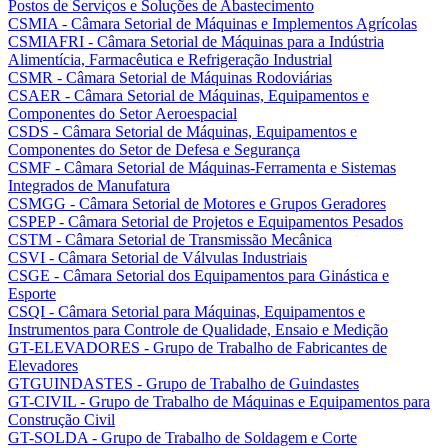
Postos de Serviços e Soluções de Abastecimento
CSMIA - Câmara Setorial de Máquinas e Implementos Agrícolas
CSMIAFRI - Câmara Setorial de Máquinas para a Indústria
Alimentícia, Farmacêutica e Refrigeração Industrial
CSMR - Câmara Setorial de Máquinas Rodoviárias
CSAER - Câmara Setorial de Máquinas, Equipamentos e
Componentes do Setor Aeroespacial
CSDS - Câmara Setorial de Máquinas, Equipamentos e
Componentes do Setor de Defesa e Segurança
CSMF - Câmara Setorial de Máquinas-Ferramenta e Sistemas
Integrados de Manufatura
CSMGG - Câmara Setorial de Motores e Grupos Geradores
CSPEP - Câmara Setorial de Projetos e Equipamentos Pesados
CSTM - Câmara Setorial de Transmissão Mecânica
CSVI - Câmara Setorial de Válvulas Industriais
CSGE - Câmara Setorial dos Equipamentos para Ginástica e
Esporte
CSQI - Câmara Setorial para Máquinas, Equipamentos e
Instrumentos para Controle de Qualidade, Ensaio e Medição
GT-ELEVADORES - Grupo de Trabalho de Fabricantes de
Elevadores
GTGUINDASTES - Grupo de Trabalho de Guindastes
GT-CIVIL - Grupo de Trabalho de Máquinas e Equipamentos para
Construção Civil
GT-SOLDA - Grupo de Trabalho de Soldagem e Corte