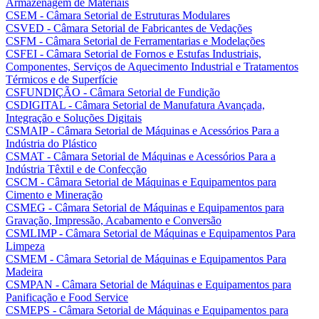
Armazenagem de Materiais
CSEM - Câmara Setorial de Estruturas Modulares
CSVED - Câmara Setorial de Fabricantes de Vedações
CSFM - Câmara Setorial de Ferramentarias e Modelações
CSFEI - Câmara Setorial de Fornos e Estufas Industriais,
Componentes, Serviços de Aquecimento Industrial e Tratamentos
Térmicos e de Superfície
CSFUNDIÇÃO - Câmara Setorial de Fundição
CSDIGITAL - Câmara Setorial de Manufatura Avançada,
Integração e Soluções Digitais
CSMAIP - Câmara Setorial de Máquinas e Acessórios Para a
Indústria do Plástico
CSMAT - Câmara Setorial de Máquinas e Acessórios Para a
Indústria Têxtil e de Confecção
CSCM - Câmara Setorial de Máquinas e Equipamentos para
Cimento e Mineração
CSMEG - Câmara Setorial de Máquinas e Equipamentos para
Gravação, Impressão, Acabamento e Conversão
CSMLIMP - Câmara Setorial de Máquinas e Equipamentos Para
Limpeza
CSMEM - Câmara Setorial de Máquinas e Equipamentos Para
Madeira
CSMPAN - Câmara Setorial de Máquinas e Equipamentos para
Panificação e Food Service
CSMEPS - Câmara Setorial de Máquinas e Equipamentos para