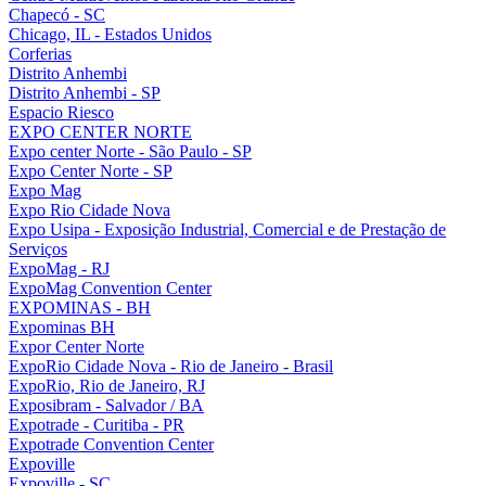
Chapecó - SC
Chicago, IL - Estados Unidos
Corferias
Distrito Anhembi
Distrito Anhembi - SP
Espacio Riesco
EXPO CENTER NORTE
Expo center Norte - São Paulo - SP
Expo Center Norte - SP
Expo Mag
Expo Rio Cidade Nova
Expo Usipa - Exposição Industrial, Comercial e de Prestação de
Serviços
ExpoMag - RJ
ExpoMag Convention Center
EXPOMINAS - BH
Expominas BH
Expor Center Norte
ExpoRio Cidade Nova - Rio de Janeiro - Brasil
ExpoRio, Rio de Janeiro, RJ
Exposibram - Salvador / BA
Expotrade - Curitiba - PR
Expotrade Convention Center
Expoville
Expoville - SC