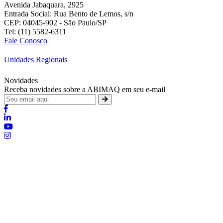
Avenida Jabaquara, 2925
Entrada Social: Rua Bento de Lemos, s/n
CEP: 04045-902 - São Paulo/SP
Tel: (11) 5582-6311
Fale Conosco
Unidades Regionais
Novidades
Receba novidades sobre a ABIMAQ em seu e-mail
Brasília - Distrito Federal
:
SHIS - QI 11 - Bloco "S"
:
relgov@abimaq.org.br
Belo Horizonte - Minas Gerais
:
Av. Getúlio Vargas, 446 Sala 701 - Bairro: Funcionários