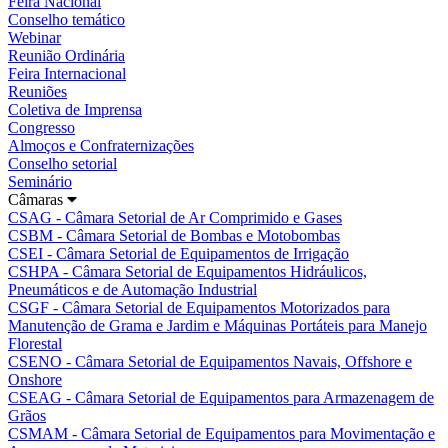
Feira Nacional
Conselho temático
Webinar
Reunião Ordinária
Feira Internacional
Reuniões
Coletiva de Imprensa
Congresso
Almoços e Confraternizações
Conselho setorial
Seminário
Câmaras
CSAG - Câmara Setorial de Ar Comprimido e Gases
CSBM - Câmara Setorial de Bombas e Motobombas
CSEI - Câmara Setorial de Equipamentos de Irrigação
CSHPA - Câmara Setorial de Equipamentos Hidráulicos,
Pneumáticos e de Automação Industrial
CSGF - Câmara Setorial de Equipamentos Motorizados para
Manutenção de Grama e Jardim e Máquinas Portáteis para Manejo
Florestal
CSENO - Câmara Setorial de Equipamentos Navais, Offshore e
Onshore
CSEAG - Câmara Setorial de Equipamentos para Armazenagem de
Grãos
CSMAM - Câmara Setorial de Equipamentos para Movimentação e